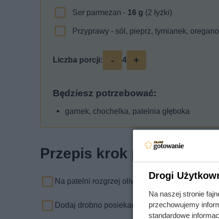
Ser parmezan -
16
g
(2 łyżki)
Przyprawy - sól, pieprz, tymianek, oregano
-
+
Liczba porcji:
4
Będziesz potrzebować:
garnek, chochelka, patelnia głęboka
Przepis krok po kroku
Drogi Użytkow
Na patelni rozgrzej oliwę.
Na naszej stronie fa
przechowujemy informa
Dodaj drobno posiekaną cebulę.
standardowe informac