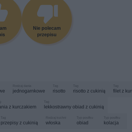
cam
Nie polecam
pis
przepisu
owe
jednogarnkowe
risotto
risotto z cukinią
filet z k
ania z kurczakiem
lekkostrawny obiad z cukinią
przepisy z cukinią
włoska
obiad
kolacja