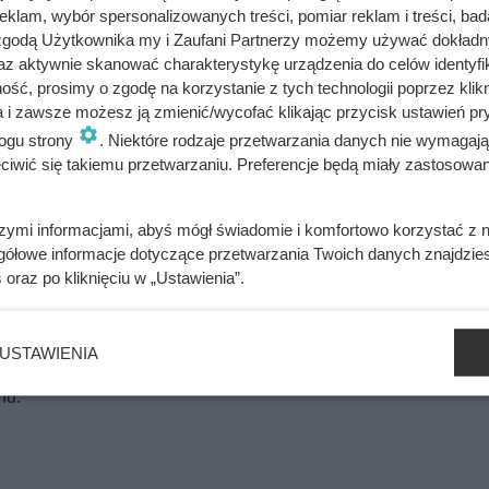
klam, wybór spersonalizowanych treści, pomiar reklam i treści, bad
 zgodą Użytkownika my i Zaufani Partnerzy możemy używać dokład
az aktywnie skanować charakterystykę urządzenia do celów identyfi
ojoną w kostkę pierś z kurczaka.
ść, prosimy o zgodę na korzystanie z tych technologii poprzez klikn
a i zawsze możesz ją zmienić/wycofać klikając przycisk ustawień pr
ianku, oregano oraz sporej szczypcie soli i pieprzu.
ogu strony
. Niektóre rodzaje przetwarzania danych nie wymagaj
iwić się takiemu przetwarzaniu. Preferencje będą miały zastosowania
lekko przeźroczysty.
szymi informacjami, abyś mógł świadomie i komfortowo korzystać z
niu.
gółowe informacje dotyczące przetwarzania Twoich danych znajdzi
s
oraz po kliknięciu w „Ustawienia”.
. Pozostaw, aż ryż wchłonie bulion. Nie mieszaj.
ż, dodaj kolejną porcję, przemieszaj i pozostaw, aż ryż wchłonie
USTAWIENIA
nu.