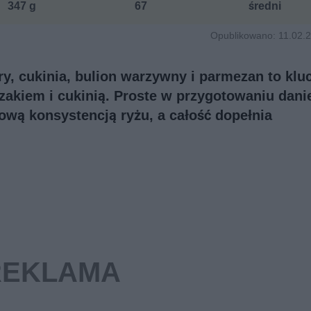
347 g
67
średni
Opublikowano: 11.02.2
óry, cukinia, bulion warzywny i parmezan to kl
czakiem i cukinią. Proste w przygotowaniu dani
ową konsystencją ryżu, a całość dopełnia