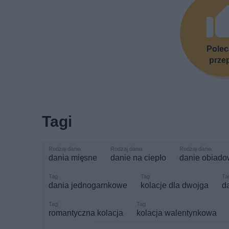
Pole
prze
Tagi
dania mięsne
danie na ciepło
danie obiad
dania jednogarnkowe
kolacje dla dwojga
d
romantyczna kolacja
kolacja walentynkowa