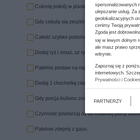
spersonalizowanych re
Cukinię pokrój w plasterki lub kostkę.
ulepszanie usług. Za
geolokalizacyjnych or
Gdy cebula się zeszkli, dodaj cukinię oraz pokr
cenimy Twoją prywatno
Zgoda jest dobrowoln
Całość szybko podsmaż i dodaj po szczypcie tym
się w lewym dolnym r
ale masz prawo sprzec
Dodaj ryż i smaż, aż ryż zrobi się błyszczący i 
witrynie.
Zapoznaj się z poniż
Patelnie postaw na najmniejszym możliwym og
internetowych. Szcze
Prywatności i Cookie
Dodaj 1 chochelkę ciepłego bulionu i zamieszaj
Gdy porcja bulionu zostanie wchłonięta przez ry
PARTNERZY
Czynność powtarzaj aż do ostatniej porcji bulio
Patelnie zdejmij z gazu.