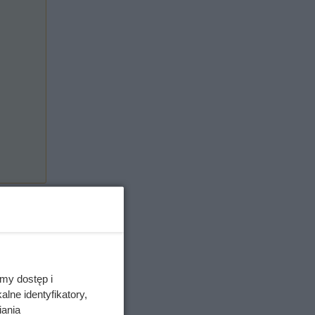
my dostęp i
lne identyfikatory,
iania