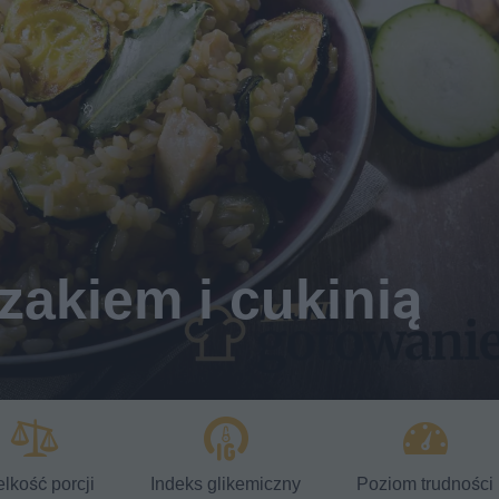
zakiem i cukinią
lkość porcji
Indeks glikemiczny
Poziom trudności