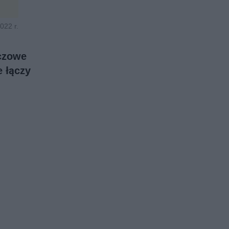
022 r.
uczowe
e łączy