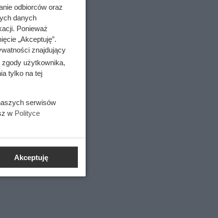
anie odbiorców oraz
nych danych
kacji. Ponieważ
ięcie „Akceptuję”.
ywatności znajdujący
ą zgody użytkownika,
 tylko na tej
 naszych serwisów
esz w
Polityce
 porcję.
Akceptuję