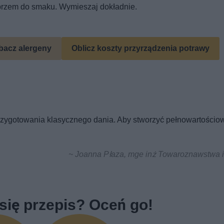
przem do smaku. Wymieszaj dokładnie.
bacz alergeny
Oblicz koszty przyrządzenia potrawy
 przygotowania klasycznego dania. Aby stworzyć pełnowartościo
~ Joanna Płaza, mge inż Towaroznawstwa i 
się przepis? Oceń go!