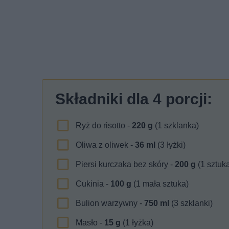
Składniki dla
4
porcji:
Ryż do risotto -
220
g
(1 szklanka)
Oliwa z oliwek -
36
ml
(3 łyżki)
Piersi kurczaka bez skóry -
200
g
(1 sztuk
Cukinia -
100
g
(1 mała sztuka)
Bulion warzywny -
750
ml
(3 szklanki)
Masło -
15
g
(1 łyżka)