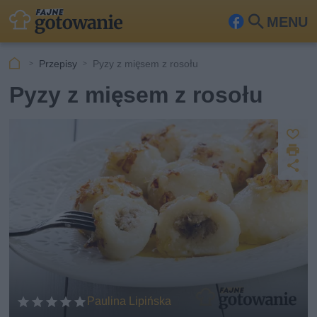
MENU
Fa
Szu
ceb
kaj
Przepisy
Pyzy z mięsem z rosołu
ook
Pyzy z mięsem z rosołu
Z
D
a
U
p
r
u
d
i
s
o
k
st
z
u
ę
j
p
n
ij
Paulina Lipińska