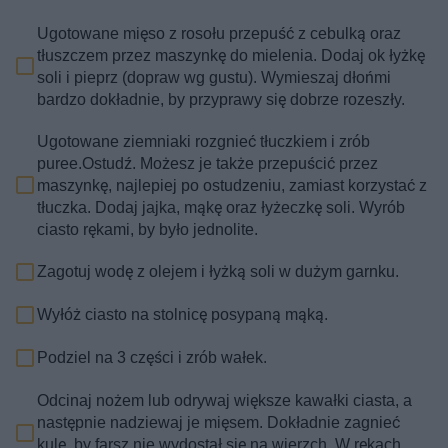
Ugotowane mięso z rosołu przepuść z cebulką oraz
tłuszczem przez maszynkę do mielenia. Dodaj ok łyżkę
soli i pieprz (dopraw wg gustu). Wymieszaj dłońmi
bardzo dokładnie, by przyprawy się dobrze rozeszły.
Ugotowane ziemniaki rozgnieć tłuczkiem i zrób
puree.Ostudź. Możesz je także przepuścić przez
maszynkę, najlepiej po ostudzeniu, zamiast korzystać z
tłuczka. Dodaj jajka, mąkę oraz łyżeczkę soli. Wyrób
ciasto rękami, by było jednolite.
Zagotuj wodę z olejem i łyżką soli w dużym garnku.
Wyłóż ciasto na stolnicę posypaną mąką.
Podziel na 3 części i zrób wałek.
Odcinaj nożem lub odrywaj większe kawałki ciasta, a
następnie nadziewaj je mięsem. Dokładnie zagnieć
kulę, by farsz nie wydostał się na wierzch. W rękach