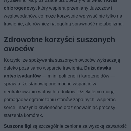
wydalenia. Na plus działa też obecny w śliwkach
kwas
chlorogenowy
, który wspiera przemiany tłuszczów i
węglowodanów, co może korzystnie wpływać nie tylko na
trawienie, ale również na ogólną sprawność metabolizmu.
Zdrowotne korzyści suszonych
owoców
Korzyści ze spożywania suszonych owoców wykraczają
daleko poza samo wsparcie trawienia.
Duża dawka
antyoksydantów
— m.in. polifenoli i karotenoidów —
sprawia, że stanowią one mocne wsparcie w
neutralizowaniu wolnych rodników. Dzięki temu mogą
pomagać w ograniczaniu stanów zapalnych, wspierać
serce i naczynia krwionośne oraz spowalniać procesy
starzenia komórek.
Suszone figi
są szczególnie cenione za wysoką zawartość