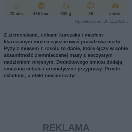
75 min
465 kcal
330 g
89
średni
Opublikowano: 20.11.2021 r.
Z ziemniakami, udkami kurczaka i masłem
klarowanym można wyczarować prawdziwą ucztę.
Pyzy z mięsem z rosołu to danie, które łączy w sobie
aksamitność ziemniaczanej masy z soczystym
nadzieniem mięsnym. Dodatkowego smaku dodają
smażona cebula i aromatyczne przyprawy. Proste
składniki, a efekt niesamowity!