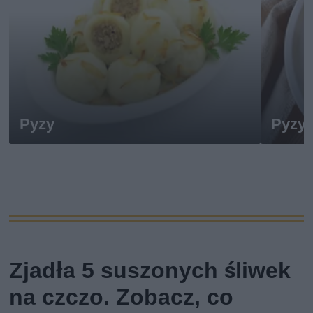
Pyzy
Pyzy
Zjadła 5 suszonych śliwek
na czczo. Zobacz, co