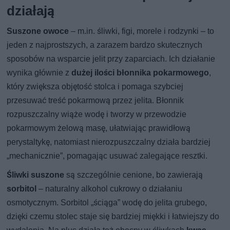
działają
Suszone owoce
– m.in. śliwki, figi, morele i rodzynki – to
jeden z najprostszych, a zarazem bardzo skutecznych
sposobów na wsparcie jelit przy zaparciach. Ich działanie
wynika głównie z
dużej ilości błonnika pokarmowego
,
który zwiększa objętość stolca i pomaga szybciej
przesuwać treść pokarmową przez jelita. Błonnik
rozpuszczalny wiąże wodę i tworzy w przewodzie
pokarmowym żelową masę, ułatwiając prawidłową
perystaltykę, natomiast nierozpuszczalny działa bardziej
„mechanicznie”, pomagając usuwać zalegające resztki.
Śliwki suszone
są szczególnie cenione, bo zawierają
sorbitol
– naturalny alkohol cukrowy o działaniu
osmotycznym. Sorbitol „ściąga” wodę do jelita grubego,
dzięki czemu stolec staje się bardziej miękki i łatwiejszy do