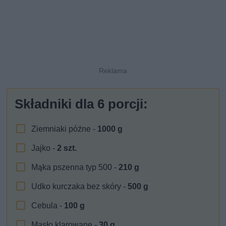
Składniki dla
6
porcji:
Ziemniaki późne -
1000
g
Jajko -
2
szt.
Mąka pszenna typ 500 -
210
g
Udko kurczaka bez skóry -
500
g
Cebula -
100
g
Masło klarowane -
30
g