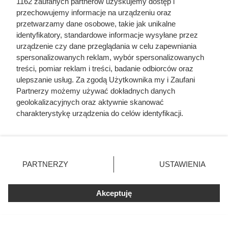
1162 zaufanych partnerów uzyskujemy dostęp i
przechowujemy informacje na urządzeniu oraz
przetwarzamy dane osobowe, takie jak unikalne
identyfikatory, standardowe informacje wysyłane przez
urządzenie czy dane przeglądania w celu zapewniania
spersonalizowanych reklam, wybór spersonalizowanych
treści, pomiar reklam i treści, badanie odbiorców oraz
Luksusowa kawa w cenie, jakiej
ulepszanie usług. Za zgodą Użytkownika my i Zaufani
nie było od bardzo dawna. Klienci
Partnerzy możemy używać dokładnych danych
Biedronki zachwyceni
geolokalizacyjnych oraz aktywnie skanować
charakterystykę urządzenia do celów identyfikacji.
Ponieważ cenimy Twoją prywatność, prosimy o zgodę na
Kawa ziarnista Tchibo Exclusive w dużej promocji w
korzystanie z tych technologii poprzez kliknięcie
Biedronce. Sprawdź, jakie warunki spełnić, aby kupić ten
„Akceptuję”. Zgoda jest dobrowolna i zawsze możesz ją
zmienić/wycofać klikając przycisk ustawień prywatności
produkt w obniżonej cenie.
PARTNERZY
USTAWIENIA
znajdujący się w lewym dolnym rogu strony
. Niektóre
rodzaje przetwarzania danych nie wymagają zgody
Akceptuję
użytkownika, ale masz prawo sprzeciwić się takiemu
przetwarzaniu. Preferencje będą miały zastosowania tylko
na tej witrynie.