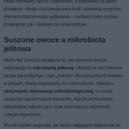
układ nerwowy, serce i odporność. A ponieważ są łatwo
dostępne i długo zachowują świeżość, stanowią wygodny
element codziennego jadłospisu – zarówno jako szybka
przekąska, jak i dodatek do wielu potraw.
Suszone owoce a mikrobiota
jelitowa
Warto też zwrócić uwagę na to, jak suszone owoce
oddziałują na
mikrobiotę jelitową
. Obecny w nich błonnik
działa jak prebiotyk, czyli „pokarm” dla korzystnych bakterii
w jelitach. Kiedy wspieramy ich namnażanie, łatwiej o
utrzymanie równowagi mikrobiologicznej
, co może
oznaczać sprawniejsze trawienie, lepsze wchłanianie
składników odżywczych oraz mocniejszą odporność
całego organizmu.
Wyniki badań sugerują, że osoby sięgające regularnie po