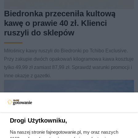
Biedronka przeceniła kultową
kawę o prawie 40 zł. Klienci
ruszyli do sklepów
Miłośnicy kawy ruszyli do Biedronki po Tchibo Exclusive.
Przy zakupie dwóch opakowań kilogramowa kawa kosztuje
tylko 49,99 zł zamiast 87,99 zł. Sprawdź warunki promocji i
inne okazje z gazetki.
Drogi Użytkowniku,
Na naszej stronie fajnegotowanie.pl, my oraz naszych