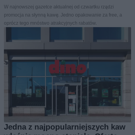
W najnowszej gazetce aktualnej od czwartku rządzi
promocja na słynną kawę. Jedno opakowanie za free, a
oprócz tego mnóstwo atrakcyjnych rabatów.
Jedna z najpopularniejszych kaw