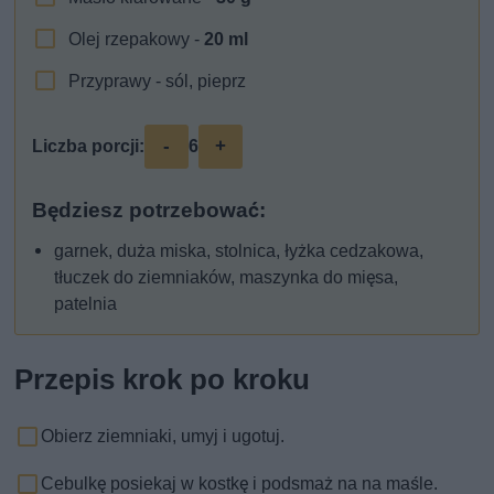
Olej rzepakowy -
20
ml
Przyprawy - sól, pieprz
-
+
Liczba porcji:
6
Będziesz potrzebować:
garnek, duża miska, stolnica, łyżka cedzakowa,
tłuczek do ziemniaków, maszynka do mięsa,
patelnia
Przepis krok po kroku
Obierz ziemniaki, umyj i ugotuj.
Cebulkę posiekaj w kostkę i podsmaż na na maśle.