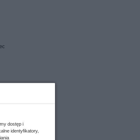
iec
góry.
e
my dostęp i
lne identyfikatory,
iania