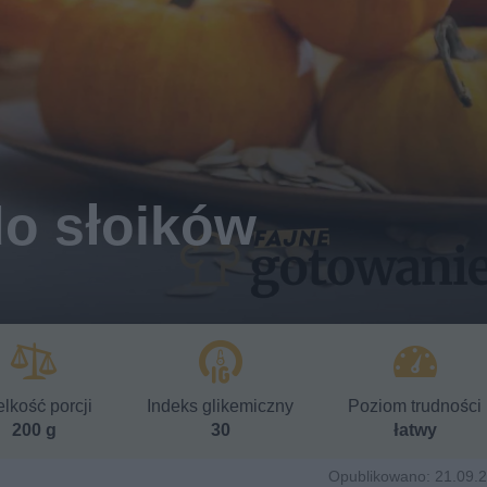
do słoików
lkość porcji
Indeks glikemiczny
Poziom trudności
200 g
30
łatwy
Opublikowano: 21.09.2