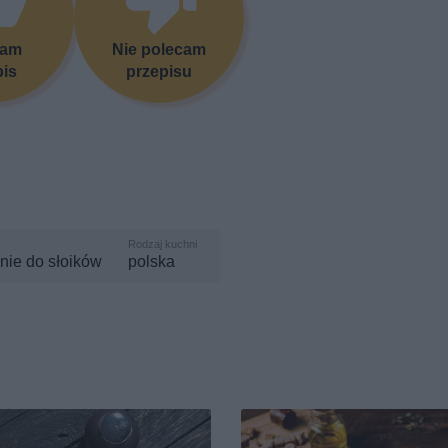
cam
Nie polecam
pis
przepisu
nie do słoików
polska