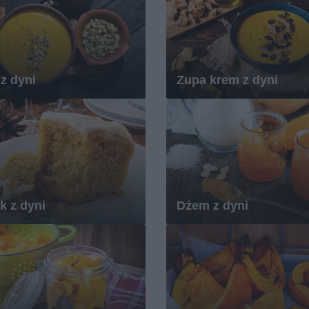
z dyni
Zupa krem z dyni
k z dyni
Dżem z dyni