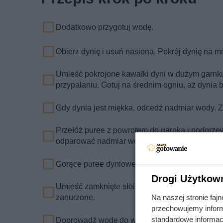
Dodatkowo przygotuj wodę.
Obierz dynię i usuń nasiona. Pokrój dynię na m
Umieść pokrojone kawałki dyni w dużym garnku
przypalaniu. Gotuj na średnim ogniu, aż dynia 
Gdy dynia jest miękka, odcedź nadmiar wody. Z
Przełóż puree z powrotem do garnka i podgrzew
odparować nadmiar wody.
Gorące puree dyniowe przełóż do wysterylizowa
Drogi Użytkow
Umieść zamknięte słoiki w dużym garnku lub koci
zanurzone.
Na naszej stronie fa
przechowujemy informa
standardowe informac
Doprowadź wodę do wrzenia i pasteryzuj słoiki 