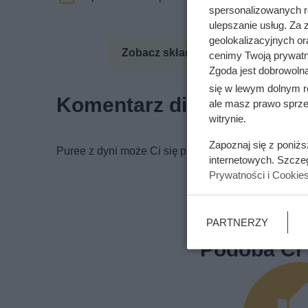
spersonalizowanych re
ulepszanie usług. Za
geolokalizacyjnych or
Zobacz składniki odżywcze
Zo
cenimy Twoją prywatno
Zgoda jest dobrowoln
się w lewym dolnym r
Komentarz dietetyka
ale masz prawo sprzec
witrynie.
Zapoznaj się z poniż
Puree z dyni może Ci się przydać na obiad w ciągu 
internetowych. Szcze
Prywatności i Cookie
PARTNERZY
Podoba Ci 