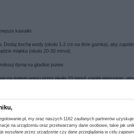
niejsze kawałki.
. Dodaj trochę wody (około 1-2 cm na dnie garnka), aby zapob
będzie miękka (około 20-30 minut).
miksuj dynię na gładkie puree.
aj na małym ogniu przez około 10 minut, ciągle mieszając, aby
nych słoików, pozostawiając około 1 cm wolnej przestrzeni od 
niku,
ołku do pasteryzacji. Zalej słoiki wodą, tak aby były całkowici
jnegotowanie.pl, my oraz naszych 1162 zaufanych partnerów uzyskuje
cje na urządzeniu oraz przetwarzamy dane osobowe, takie jak unika
je wysyłane przez urządzenie czy dane przeglądania w celu zapewn
przez 30 minut.