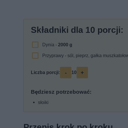
Składniki dla
10
porcji:
Dynia -
2000
g
Przyprawy - sól, pieprz, gałka muszkatoło
-
+
Liczba porcji:
10
Będziesz potrzebować:
słoiki
Przepis krok po kroku