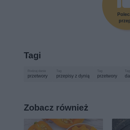
Pole
prze
Tagi
przetwory
przepisy z dynią
przetwory
da
Zobacz również