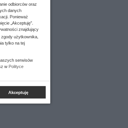
anie odbiorców oraz
nych danych
kacji. Ponieważ
ięcie „Akceptuję”.
ywatności znajdujący
ą zgody użytkownika,
 tylko na tej
 naszych serwisów
esz w
Polityce
, dietetyk
Akceptuję