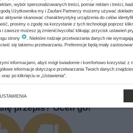
klam, wybór spersonalizowanych treści, pomiar reklam i treści, bad
 zgodą Użytkownika my i Zaufani Partnerzy możemy używać dokład
az aktywnie skanować charakterystykę urządzenia do celów identyfi
bacz alergeny
Oblicz koszty przyrządzenia potrawy
ść, prosimy o zgodę na korzystanie z tych technologii poprzez klikn
a i zawsze możesz ją zmienić/wycofać klikając przycisk ustawień pr
ogu strony
. Niektóre rodzaje przetwarzania danych nie wymagaj
iwić się takiemu przetwarzaniu. Preferencje będą miały zastosowania
szymi informacjami, abyś mógł świadomie i komfortowo korzystać z
roku lub jako baza do ciasta.
gółowe informacje dotyczące przetwarzania Twoich danych znajdzi
s
oraz po kliknięciu w „Ustawienia”.
~ Oliwia Gawron
USTAWIENIA
się przepis? Oceń go!