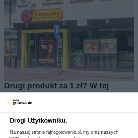
Drugi produkt za 1 zł? W tej
promocji Biedronka szybko
wprowadziła ograniczenie do 4
paczek
Drogi Użytkowniku,
W Biedronce przez cały tydzień trwa super promocja.
Na naszej stronie fajnegotowanie.pl, my oraz naszych