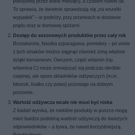
pokojowej przez wiele miesięcy, a czasem nawet lat.
To sprawia, że świetnie sprawdzają się „na wszelki
wypadek” – w podróży, przy przerwach w dostawie
prądu oraz w domowej spiżarni.
Dostęp do sezonowych produktów przez cały rok
Brzoskwinie, fasolka szparagowa, pomidory – po wiele
z tych smaków można sięgnąć również zimą właśnie
dzięki konserwom. Owszem, część witamin (np.
witamina C) może zmniejszać się podczas obróbki
cieplnej, ale sporo składników odżywczych (m.in.
błonnik, białko czy potas) pozostaje na dobrym
poziomie.
Wartość odżywcza wcale nie musi być niska
Z badań wynika, że niektóre produkty w puszce mogą
mieć bardzo podobną wartość odżywczą do świeżych
odpowiedników – a bywa, że nawet korzystniejszą.
Przykładowo: