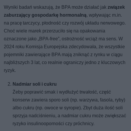
Wyniki badań wskazują, że BPA może działać jak
związek
zaburzający gospodarkę hormonalną
, wpływając m.in.
na pracę tarczycy, płodność czy rozwój układu nerwowego.
Choć wiele marek przerzuciło się na opakowania
oznaczone jako „BPA-free”, ostrożność wciąż ma sens. W
2024 roku Komisja Europejska zdecydowała, że wszystkie
pojemniki zawierające BPA mają zniknąć z rynku w ciągu
najbliższych 3 lat, co realnie ograniczy jedno z kluczowych
ryzyk.
Nadmiar soli i cukru
Żeby poprawić smak i wydłużyć trwałość, część
konserw zawiera sporo soli (np. warzywa, fasola, ryby)
albo cukru (np. owoce w syropie). Zbyt duża ilość soli
sprzyja nadciśnieniu, a nadmiar cukru może zwiększać
ryzyko insulinooporności czy próchnicy.