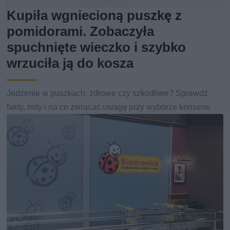
Kupiła wgniecioną puszkę z
pomidorami. Zobaczyła
spuchnięte wieczko i szybko
wrzuciła ją do kosza
Jedzenie w puszkach: zdrowe czy szkodliwe? Sprawdź
fakty, mity i na co zwracać uwagę przy wyborze konserw.