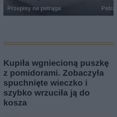
Przepisy na pstrąga
Pstrą
Kupiła wgniecioną puszkę
z pomidorami. Zobaczyła
spuchnięte wieczko i
szybko wrzuciła ją do
kosza