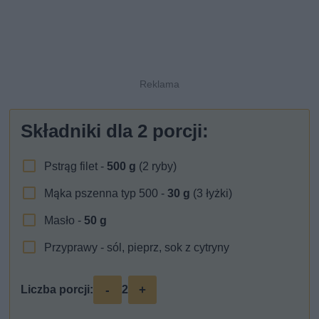
Składniki dla
2
porcji:
Pstrąg filet -
500
g
(2 ryby)
Mąka pszenna typ 500 -
30
g
(3 łyżki)
Masło -
50
g
Przyprawy - sól, pieprz, sok z cytryny
-
+
Liczba porcji:
2