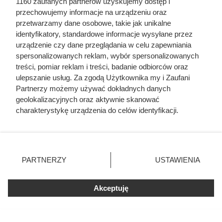
1160 zaufanych partnerów uzyskujemy dostęp i
Druga sztuka kosztuje tylko 1 zł, a oprócz tego
przechowujemy informacje na urządzeniu oraz
zaoszczędzisz nawet do 90%.
przetwarzamy dane osobowe, takie jak unikalne
identyfikatory, standardowe informacje wysyłane przez
urządzenie czy dane przeglądania w celu zapewniania
spersonalizowanych reklam, wybór spersonalizowanych
treści, pomiar reklam i treści, badanie odbiorców oraz
ulepszanie usług. Za zgodą Użytkownika my i Zaufani
Partnerzy możemy używać dokładnych danych
geolokalizacyjnych oraz aktywnie skanować
charakterystykę urządzenia do celów identyfikacji.
Ponieważ cenimy Twoją prywatność, prosimy o zgodę na
korzystanie z tych technologii poprzez kliknięcie
„Akceptuję”. Zgoda jest dobrowolna i zawsze możesz ją
zmienić/wycofać klikając przycisk ustawień prywatności
PARTNERZY
USTAWIENIA
znajdujący się w lewym dolnym rogu strony
. Niektóre
rodzaje przetwarzania danych nie wymagają zgody
Carrefour szaleje z promocjami.
Akceptuję
użytkownika, ale masz prawo sprzeciwić się takiemu
przetwarzaniu. Preferencje będą miały zastosowania tylko
Tak taniej kawy dawno nie było!
na tej witrynie.