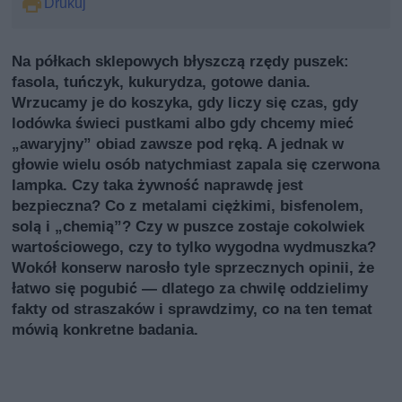
Drukuj
Na półkach sklepowych błyszczą rzędy puszek:
fasola, tuńczyk, kukurydza, gotowe dania.
Wrzucamy je do koszyka, gdy liczy się czas, gdy
lodówka świeci pustkami albo gdy chcemy mieć
„awaryjny” obiad zawsze pod ręką. A jednak w
głowie wielu osób natychmiast zapala się czerwona
lampka. Czy taka żywność naprawdę jest
bezpieczna? Co z metalami ciężkimi, bisfenolem,
solą i „chemią”? Czy w puszce zostaje cokolwiek
wartościowego, czy to tylko wygodna wydmuszka?
Wokół konserw narosło tyle sprzecznych opinii, że
łatwo się pogubić — dlatego za chwilę oddzielimy
fakty od straszaków i sprawdzimy, co na ten temat
mówią konkretne badania.