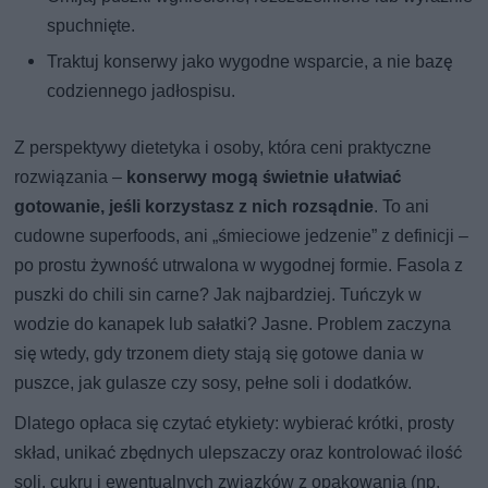
spuchnięte.
Traktuj konserwy jako wygodne wsparcie, a nie bazę
codziennego jadłospisu.
Z perspektywy dietetyka i osoby, która ceni praktyczne
rozwiązania –
konserwy mogą świetnie ułatwiać
gotowanie, jeśli korzystasz z nich rozsądnie
. To ani
cudowne superfoods, ani „śmieciowe jedzenie” z definicji –
po prostu żywność utrwalona w wygodnej formie. Fasola z
puszki do chili sin carne? Jak najbardziej. Tuńczyk w
wodzie do kanapek lub sałatki? Jasne. Problem zaczyna
się wtedy, gdy trzonem diety stają się gotowe dania w
puszce, jak gulasze czy sosy, pełne soli i dodatków.
Dlatego opłaca się czytać etykiety: wybierać krótki, prosty
skład, unikać zbędnych ulepszaczy oraz kontrolować ilość
soli, cukru i ewentualnych związków z opakowania (np.