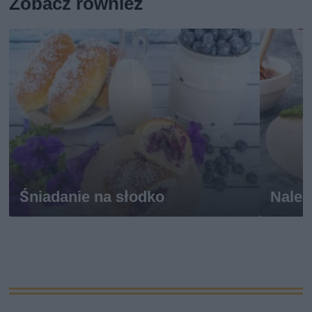
Zobacz również
Śniadanie na słodko
Naleś