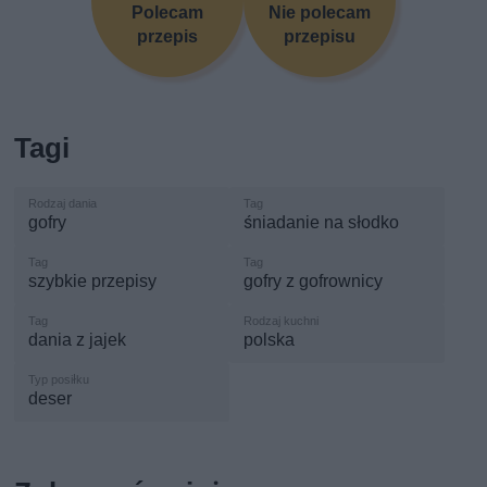
Polecam
Nie polecam
przepis
przepisu
Tagi
gofry
śniadanie na słodko
szybkie przepisy
gofry z gofrownicy
dania z jajek
polska
deser