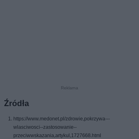
Źródła
https://www.medonet.pl/zdrowie,pokrzywa---
wlasciwosci--zastosowanie--
przeciwwskazania,artykul,1727668.html