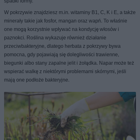
spadki formy.
W pokrzywie znajdziesz m.in. witaminy B1, C, K i E, a także
minerały takie jak fosfor, mangan oraz wapń. To właśnie
one mogą korzystnie wpływać na kondycję włosów i
paznokci. Roślina wykazuje również działanie
przeciwbakteryjne, dlatego herbata z pokrzywy bywa
pomocna, gdy pojawiają się dolegliwości trawienne,
biegunki albo stany zapalne jelit i żołądka. Napar może też
wspierać walkę z niektórymi problemami skórnymi, jeśli
mają one podłoże bakteryjne.