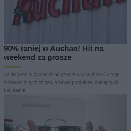
90% taniej w Auchan! Hit na
weekend za grosze
Aż 90% taniej zapłacisz od czwartku w Auchan. Do tego
mnóstwo innych zniżek, a nawet produktów dostępnych
bezpłatnie.