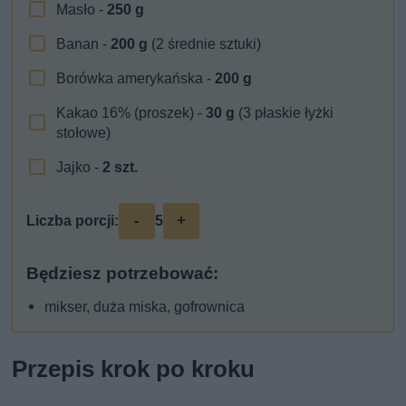
Masło -
250
g
Banan -
200
g
(2 średnie sztuki)
Borówka amerykańska -
200
g
Kakao 16% (proszek) -
30
g
(3 płaskie łyżki
stołowe)
Jajko -
2
szt.
-
+
Liczba porcji:
5
Będziesz potrzebować:
mikser, duża miska, gofrownica
Przepis krok po kroku