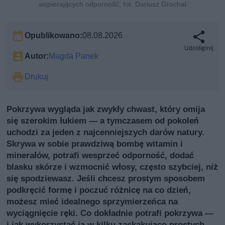
wspierających odporność, fot. Dariusz Grochal
Opublikowano:
08.08.2026
Udostępnij
Autor:
Magda Panek
Drukuj
Pokrzywa wygląda jak zwykły chwast, który omija
się szerokim łukiem — a tymczasem od pokoleń
uchodzi za jeden z najcenniejszych darów natury.
Skrywa w sobie prawdziwą bombę witamin i
minerałów, potrafi wesprzeć odporność, dodać
blasku skórze i wzmocnić włosy, często szybciej, niż
się spodziewasz. Jeśli chcesz prostym sposobem
podkręcić formę i poczuć różnicę na co dzień,
możesz mieć idealnego sprzymierzeńca na
wyciągnięcie ręki. Co dokładnie potrafi pokrzywa —
i jak wykorzystać ją w kilku zaskakująco prostych