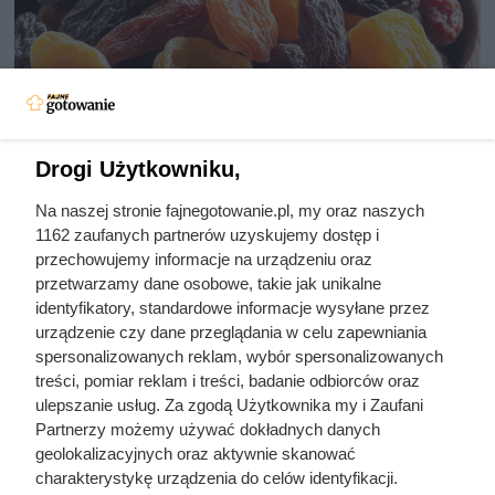
Drogi Użytkowniku,
Na naszej stronie fajnegotowanie.pl, my oraz naszych
Zjadła 5 suszonych śliwek na
1162 zaufanych partnerów uzyskujemy dostęp i
czczo. Zobacz, co zawarty w nich
przechowujemy informacje na urządzeniu oraz
przetwarzamy dane osobowe, takie jak unikalne
sorbitol zrobił z jej jelitami
identyfikatory, standardowe informacje wysyłane przez
urządzenie czy dane przeglądania w celu zapewniania
spersonalizowanych reklam, wybór spersonalizowanych
Małe owoce o wielkiej mocy: błonnik, potas, żelazo i
treści, pomiar reklam i treści, badanie odbiorców oraz
antyoksydanty wspierają trawienie, serce i odporność. Jedz
ulepszanie usług. Za zgodą Użytkownika my i Zaufani
regularnie.
Partnerzy możemy używać dokładnych danych
geolokalizacyjnych oraz aktywnie skanować
charakterystykę urządzenia do celów identyfikacji.