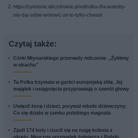
https://zywienie.abczdrowie.pl/odtrutka-dla-watroby-
nie-daj-sobie-wmowic-ze-to-tylko-chwast
Czytaj także:
Córki Młynarskiego przerwały milczenie. „Żyliśmy
w strachu”
Ta Polka trzymała w garści europejską elitę. Jej
majątek i osiągnięcia przyprawiają o zawrót głowy
Uwięził żonę i dzieci, porywał młode dziewczyny.
Co się działo w zamku polskiego magnata
Zjadł 174 koty i rzucił się na nogę kolesia z
okrętu. Mroczny przypadek żołnierza z Polski