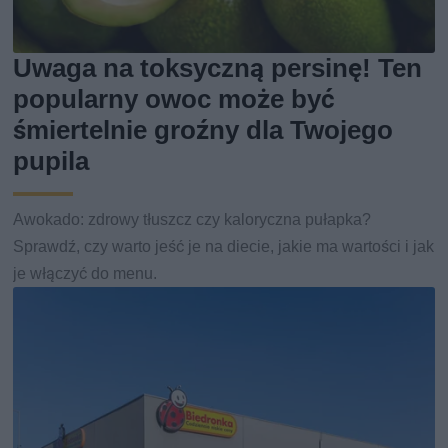
Uwaga na toksyczną persinę! Ten
popularny owoc może być
śmiertelnie groźny dla Twojego
pupila
Awokado: zdrowy tłuszcz czy kaloryczna pułapka?
Sprawdź, czy warto jeść je na diecie, jakie ma wartości i jak
je włączyć do menu.