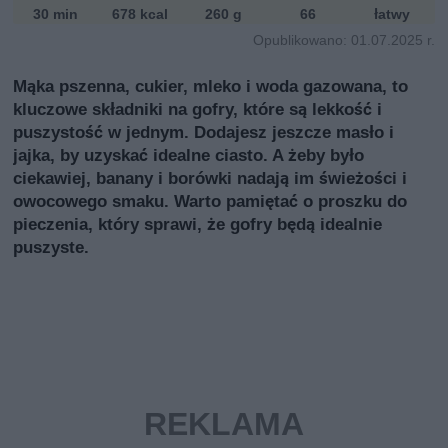
ń
30 min
678 kcal
260 g
66
łatwy
sk
Opublikowano: 01.07.2025 r.
i
Mąka pszenna, cukier, mleko i woda gazowana, to
kluczowe składniki na gofry, które są lekkość i
puszystość w jednym. Dodajesz jeszcze masło i
jajka, by uzyskać idealne ciasto. A żeby było
ciekawiej, banany i borówki nadają im świeżości i
owocowego smaku. Warto pamiętać o proszku do
pieczenia, który sprawi, że gofry będą idealnie
puszyste.