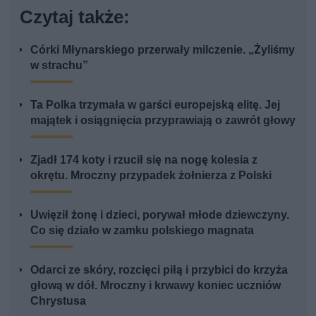
Czytaj także:
Córki Młynarskiego przerwały milczenie. „Żyliśmy
w strachu”
Ta Polka trzymała w garści europejską elitę. Jej
majątek i osiągnięcia przyprawiają o zawrót głowy
Zjadł 174 koty i rzucił się na nogę kolesia z
okrętu. Mroczny przypadek żołnierza z Polski
Uwięził żonę i dzieci, porywał młode dziewczyny.
Co się działo w zamku polskiego magnata
Odarci ze skóry, rozcięci piłą i przybici do krzyża
głową w dół. Mroczny i krwawy koniec uczniów
Chrystusa