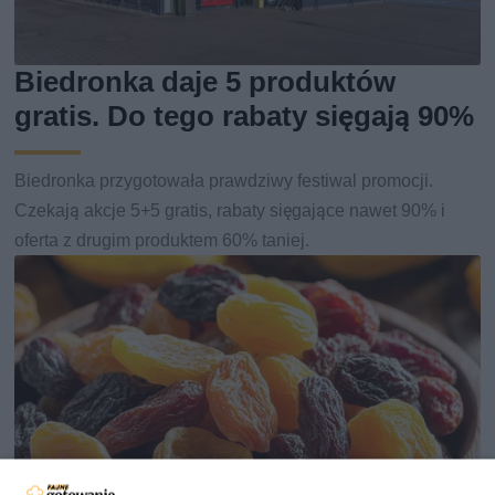
Biedronka daje 5 produktów
gratis. Do tego rabaty sięgają 90%
Biedronka przygotowała prawdziwy festiwal promocji.
Czekają akcje 5+5 gratis, rabaty sięgające nawet 90% i
oferta z drugim produktem 60% taniej.