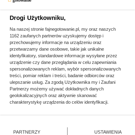
Drogi Użytkowniku,
Na naszej stronie fajnegotowanie.pl, my oraz naszych
Zjadła 5 suszonych śliwek na
1162 zaufanych partnerów uzyskujemy dostęp i
czczo. Zobacz, co zawarty w nich
przechowujemy informacje na urządzeniu oraz
przetwarzamy dane osobowe, takie jak unikalne
sorbitol zrobił z jej jelitami
identyfikatory, standardowe informacje wysyłane przez
urządzenie czy dane przeglądania w celu zapewniania
spersonalizowanych reklam, wybór spersonalizowanych
Małe owoce o wielkiej mocy: błonnik, potas, żelazo i
treści, pomiar reklam i treści, badanie odbiorców oraz
antyoksydanty wspierają trawienie, serce i odporność. Jedz
ulepszanie usług. Za zgodą Użytkownika my i Zaufani
regularnie.
Partnerzy możemy używać dokładnych danych
geolokalizacyjnych oraz aktywnie skanować
charakterystykę urządzenia do celów identyfikacji.
Ponieważ cenimy Twoją prywatność, prosimy o zgodę na
korzystanie z tych technologii poprzez kliknięcie
Fajne Gotowanie
„Akceptuję”. Zgoda jest dobrowolna i zawsze możesz ją
Mapa strony
zmienić/wycofać klikając przycisk ustawień prywatności
PARTNERZY
USTAWIENIA