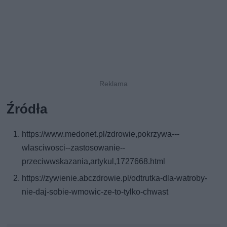
Źródła
https://www.medonet.pl/zdrowie,pokrzywa---
wlasciwosci--zastosowanie--
przeciwwskazania,artykul,1727668.html
https://zywienie.abczdrowie.pl/odtrutka-dla-watroby-
nie-daj-sobie-wmowic-ze-to-tylko-chwast