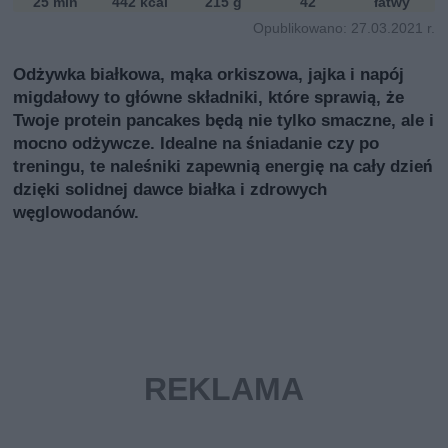
25 min
442 kcal
215 g
42
łatwy
i
Opublikowano: 27.03.2021 r.
Odżywka białkowa, mąka orkiszowa, jajka i napój
migdałowy to główne składniki, które sprawią, że
Twoje protein pancakes będą nie tylko smaczne, ale i
mocno odżywcze. Idealne na śniadanie czy po
treningu, te naleśniki zapewnią energię na cały dzień
dzięki solidnej dawce białka i zdrowych
węglowodanów.