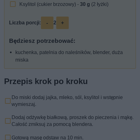
Ksylitol (cukier brzozowy) -
30
g
(2 łyżki)
-
+
Liczba porcji:
2
Będziesz potrzebować:
kuchenka, patelnia do naleśników, blender, duża
miska
Przepis krok po kroku
Do miski dodaj jajka, mleko, sól, ksylitol i wstępnie
wymieszaj.
Dodaj odżywkę białkową, proszek do pieczenia i mąkę.
Całość zmiksuj za pomocą blendera.
Gotową masę odstaw na 10 min.