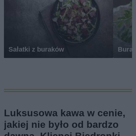
Sałatki z buraków
Burac
Luksusowa kawa w cenie,
jakiej nie było od bardzo
dawna. Klienci Biedronki