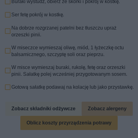
Buraki wystudź, obierz ze skórki i pokrój w kostkę.
Ser fetę pokrój w kostkę.
Na dobrze rozgrzanej patelni bez tłuszczu upraż
orzeszki pinii.
W miseczce wymieszaj oliwę, miód, 1 łyżeczkę octu
balsamicznego, szczyptę soli oraz pieprzu.
W misce wymieszaj buraki, rukolę, fetę oraz orzeszki
pinii. Sałatkę polej wcześniej przygotowanym sosem.
Gotową sałatkę podawaj na kolację lub jako przystawkę.
Zobacz składniki odżywcze
Zobacz alergeny
Oblicz koszty przyrządzenia potrawy