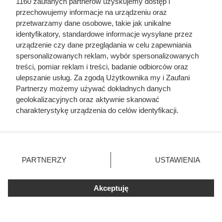
1160 zaufanych partnerów uzyskujemy dostęp i
Zielony, sezonowy i wciąż niedoceniany. Sprawdź, jak
przechowujemy informacje na urządzeniu oraz
może odmienić Twoją dietę i dlaczego coraz więcej osób
przetwarzamy dane osobowe, takie jak unikalne
do niego wraca.
identyfikatory, standardowe informacje wysyłane przez
urządzenie czy dane przeglądania w celu zapewniania
spersonalizowanych reklam, wybór spersonalizowanych
treści, pomiar reklam i treści, badanie odbiorców oraz
ulepszanie usług. Za zgodą Użytkownika my i Zaufani
Partnerzy możemy używać dokładnych danych
geolokalizacyjnych oraz aktywnie skanować
charakterystykę urządzenia do celów identyfikacji.
Ponieważ cenimy Twoją prywatność, prosimy o zgodę na
korzystanie z tych technologii poprzez kliknięcie
„Akceptuję”. Zgoda jest dobrowolna i zawsze możesz ją
zmienić/wycofać klikając przycisk ustawień prywatności
PARTNERZY
USTAWIENIA
znajdujący się w lewym dolnym rogu strony
. Niektóre
rodzaje przetwarzania danych nie wymagają zgody
Akceptuję
użytkownika, ale masz prawo sprzeciwić się takiemu
Sprawdziliśmy nową gazetkę
przetwarzaniu. Preferencje będą miały zastosowania tylko
na tej witrynie.
Carrefour. Kupisz 1 litr oliwy za 1