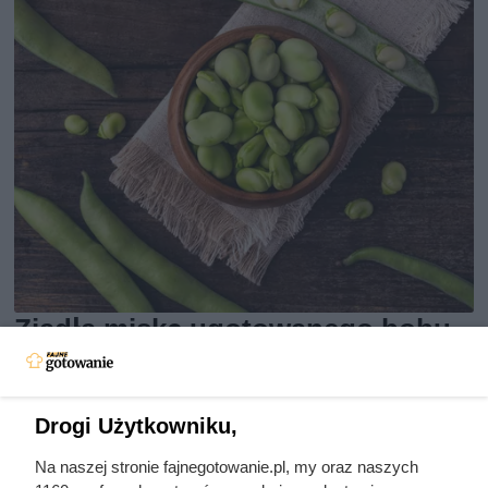
Zjadła miskę ugotowanego bobu.
Oto co po kilku godzinach stało
się z jej poziomem cukru i
Drogi Użytkowniku,
apetytem
Na naszej stronie fajnegotowanie.pl, my oraz naszych