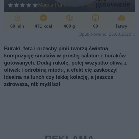
ń
Magda Panek
sk
i
80 min
471 kcal
400 g
60
łatwy
Opublikowano: 26.09.2023 r.
Buraki, feta i orzechy pinii tworzą świetną
kompozycję smaków w prostej sałatce z buraków
gotowanych. Dodaj rukolę, polej wszystko oliwą z
oliwek i odrobiną miodu, a efekt cię zaskoczy!
Idealna na lunch czy lekką kolację, a jeszcze
zdrowsza, niż myślisz!