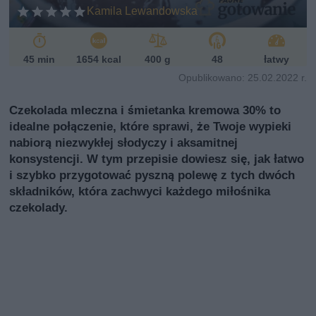
ń
Kamila Lewandowska
sk
i
45 min
1654 kcal
400 g
48
łatwy
Opublikowano: 25.02.2022 r.
Czekolada mleczna i śmietanka kremowa 30% to
idealne połączenie, które sprawi, że Twoje wypieki
nabiorą niezwykłej słodyczy i aksamitnej
konsystencji. W tym przepisie dowiesz się, jak łatwo
i szybko przygotować pyszną polewę z tych dwóch
składników, która zachwyci każdego miłośnika
czekolady.