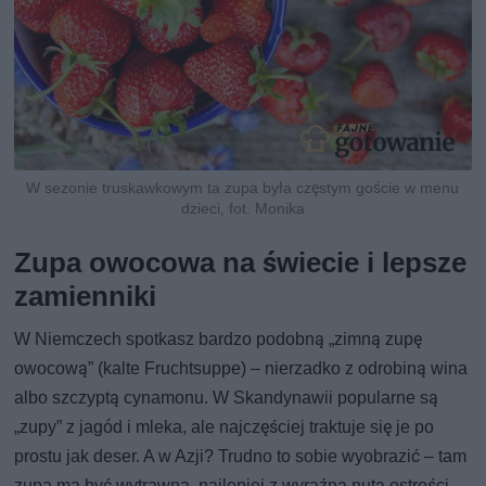
W sezonie truskawkowym ta zupa była częstym goście w menu
dzieci, fot. Monika
Zupa owocowa na świecie i lepsze
zamienniki
W Niemczech spotkasz bardzo podobną „zimną zupę
owocową” (kalte Fruchtsuppe) – nierzadko z odrobiną wina
albo szczyptą cynamonu. W Skandynawii popularne są
„zupy” z jagód i mleka, ale najczęściej traktuje się je po
prostu jak deser. A w Azji? Trudno to sobie wyobrazić – tam
zupa ma być wytrawna, najlepiej z wyraźną nutą ostrości.