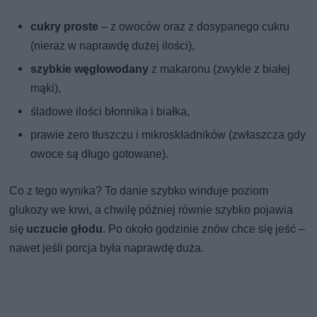
cukry proste
– z owoców oraz z dosypanego cukru
(nieraz w naprawdę dużej ilości),
szybkie węglowodany
z makaronu (zwykle z białej
mąki),
śladowe ilości błonnika i białka,
prawie zero tłuszczu i mikroskładników (zwłaszcza gdy
owoce są długo gotowane).
Co z tego wynika? To danie szybko winduje poziom
glukozy we krwi, a chwilę później równie szybko pojawia
się
uczucie głodu
. Po około godzinie znów chce się jeść –
nawet jeśli porcja była naprawdę duża.