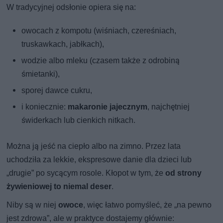
W tradycyjnej odsłonie opiera się na:
owocach z kompotu (wiśniach, czereśniach,
truskawkach, jabłkach),
wodzie albo mleku (czasem także z odrobiną
śmietanki),
sporej dawce cukru,
i koniecznie:
makaronie jajecznym
, najchętniej
świderkach lub cienkich nitkach.
Można ją jeść na ciepło albo na zimno. Przez lata
uchodziła za lekkie, ekspresowe danie dla dzieci lub
„drugie” po sycącym rosole. Kłopot w tym, że
od strony
żywieniowej to niemal deser
.
Niby są w niej
owoce
, więc łatwo pomyśleć, że „na pewno
jest zdrowa”, ale w praktyce dostajemy głównie: