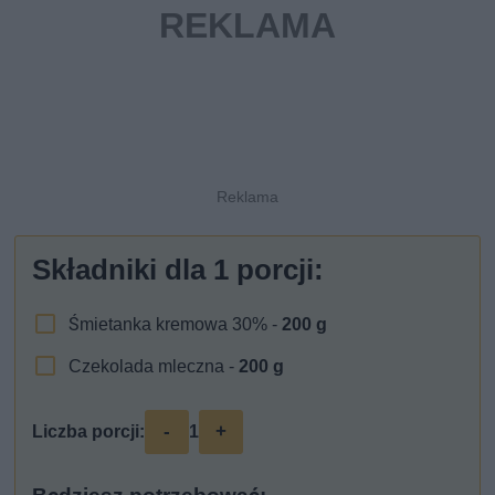
Składniki dla
1
porcji:
Śmietanka kremowa 30% -
200
g
Czekolada mleczna -
200
g
-
+
Liczba porcji:
1