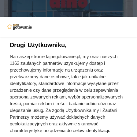
Drogi Użytkowniku,
Na naszej stronie fajnegotowanie.pl, my oraz naszych
Jedna z najpopularniejszych kaw
1162 zaufanych partnerów uzyskujemy dostęp i
właśnie mocno staniała. Oferta
przechowujemy informacje na urządzeniu oraz
przetwarzamy dane osobowe, takie jak unikalne
przyciąga klientów do Dino
identyfikatory, standardowe informacje wysyłane przez
urządzenie czy dane przeglądania w celu zapewniania
spersonalizowanych reklam, wybór spersonalizowanych
Dallmayr Classic 500 g w Dino w promocyjnej cenie.
treści, pomiar reklam i treści, badanie odbiorców oraz
Sprawdź cenę kawy mielonej i ziarnistej, warunki oferty
ulepszanie usług. Za zgodą Użytkownika my i Zaufani
oraz termin jej ważności.
Partnerzy możemy używać dokładnych danych
geolokalizacyjnych oraz aktywnie skanować
charakterystykę urządzenia do celów identyfikacji.