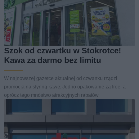
Szok od czwartku w Stokrotce!
Kawa za darmo bez limitu
W najnowszej gazetce aktualnej od czwartku rządzi
promocja na słynną kawę. Jedno opakowanie za free, a
oprócz tego mnóstwo atrakcyjnych rabatów.