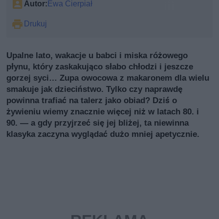
Autor:
Ewa Cierpiał
Drukuj
Upalne lato, wakacje u babci i miska różowego
płynu, który zaskakująco słabo chłodzi i jeszcze
gorzej syci… Zupa owocowa z makaronem dla wielu
smakuje jak dzieciństwo. Tylko czy naprawdę
powinna trafiać na talerz jako obiad? Dziś o
żywieniu wiemy znacznie więcej niż w latach 80. i
90. — a gdy przyjrzeć się jej bliżej, ta niewinna
klasyka zaczyna wyglądać dużo mniej apetycznie.