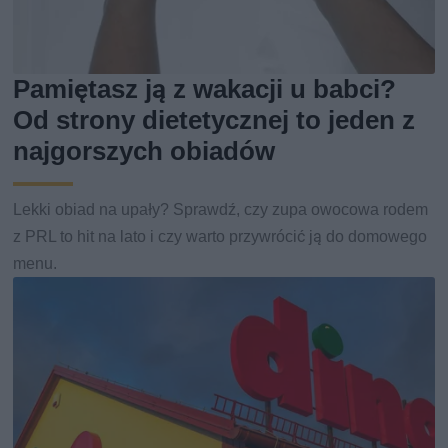
Pamiętasz ją z wakacji u babci?
Od strony dietetycznej to jeden z
najgorszych obiadów
Lekki obiad na upały? Sprawdź, czy zupa owocowa rodem
z PRL to hit na lato i czy warto przywrócić ją do domowego
menu.