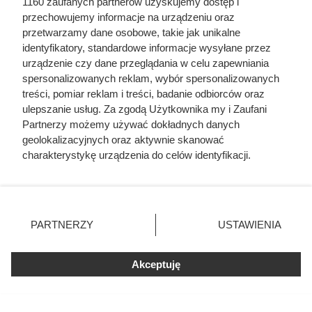
1160 zaufanych partnerów uzyskujemy dostęp i
przechowujemy informacje na urządzeniu oraz
przetwarzamy dane osobowe, takie jak unikalne
identyfikatory, standardowe informacje wysyłane przez
urządzenie czy dane przeglądania w celu zapewniania
spersonalizowanych reklam, wybór spersonalizowanych
treści, pomiar reklam i treści, badanie odbiorców oraz
ulepszanie usług. Za zgodą Użytkownika my i Zaufani
Partnerzy możemy używać dokładnych danych
Bierz po dziesięć sztuk!
geolokalizacyjnych oraz aktywnie skanować
Biedronka odpala szaloną akcję z
charakterystykę urządzenia do celów identyfikacji.
Ponieważ cenimy Twoją prywatność, prosimy o zgodę na
darmowymi produktami
korzystanie z tych technologii poprzez kliknięcie
„Akceptuję”. Zgoda jest dobrowolna i zawsze możesz ją
Klienci biora po 4 sztuki - wszystkie rodzaje topowej marki
zmienić/wycofać klikając przycisk ustawień prywatności
PARTNERZY
USTAWIENIA
znajdujący się w lewym dolnym rogu strony
. Niektóre
aż 60% taniej! Do tego nawet 5 sztuk za free i mnóstwo
rodzaje przetwarzania danych nie wymagają zgody
obniżek!
Akceptuję
użytkownika, ale masz prawo sprzeciwić się takiemu
przetwarzaniu. Preferencje będą miały zastosowania tylko
na tej witrynie.