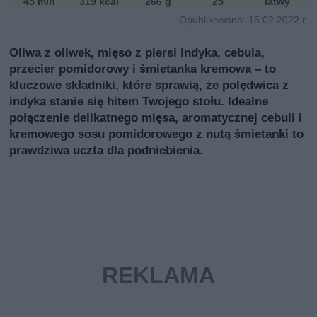
45 min
319 kcal
266 g
25
łatwy
Opublikowano: 15.02.2022 r.
Oliwa z oliwek, mięso z piersi indyka, cebula,
przecier pomidorowy i śmietanka kremowa – to
kluczowe składniki, które sprawią, że polędwica z
indyka stanie się hitem Twojego stołu. Idealne
połączenie delikatnego mięsa, aromatycznej cebuli i
kremowego sosu pomidorowego z nutą śmietanki to
prawdziwa uczta dla podniebienia.