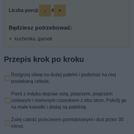
-
+
Liczba porcji:
4
Będziesz potrzebować:
kuchenka, garnek
Przepis krok po kroku
Rozgrzej oliwę na dużej patelni i podsmaż na niej
posiekaną cebule.
Pierś z indyka dopraw solą, pieprzem, pieprzem
ziołowym i mielonym czosnkiem z obu stron. Pokrój go
na małe kawałki i dodaj na patelnię.
Zalej całość przecierem pomidorowym i duś przez 30
minut.