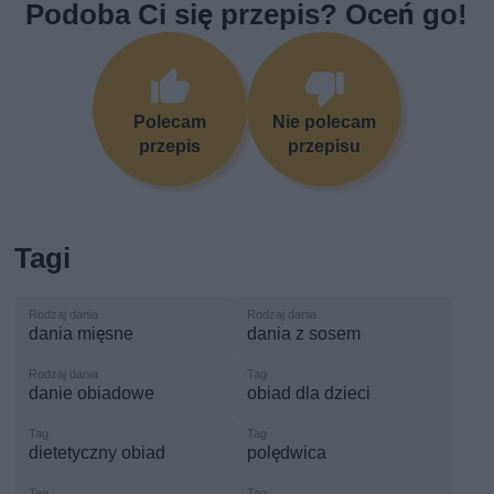
Podoba Ci się przepis? Oceń go!
Polecam
Nie polecam
przepis
przepisu
Tagi
dania mięsne
dania z sosem
danie obiadowe
obiad dla dzieci
dietetyczny obiad
polędwica