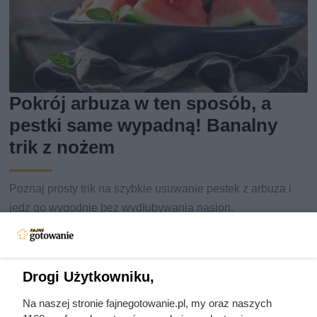
Pokrój arbuza w ten sposób, a
pestki same wypadną! Banalny
trik z nożem
Poznaj prosty trik na szybkie usuwanie pestek z arbuza i
jedz go wygodnie bez wydłubywania nasion.
Drogi Użytkowniku,
Na naszej stronie fajnegotowanie.pl, my oraz naszych