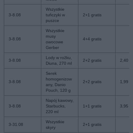
Wszystkie
3-8.08
tuńczyki w
2+1 gratis
puszce
Wszystkie
musy
3-8.08
4+4 gratis
owocowe
Gerber
Lody w rożku,
3-8.08
2+2 gratis
2,40 zł
Diuna, 270 ml
Serek
homogenizow
3-8.08
2+2 gratis
1,99 zł
any, Danio
Pouch, 120 g
Napój kawowy,
3-8.08
Starbucks,
1+1 gratis
3,95 zł
220 ml
Wszystkie
3-31.08
2+1 gratis
skyry