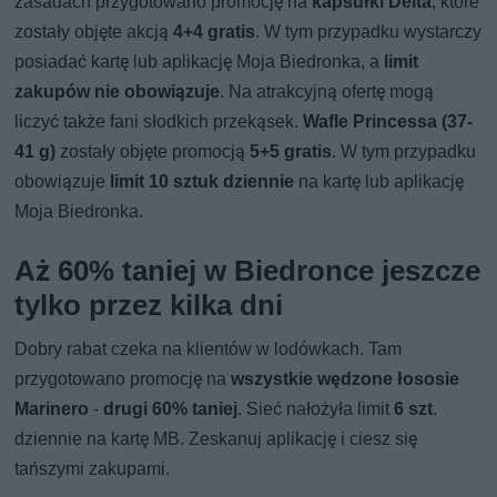
zasadach przygotowano promocję na
kapsułki Delta
, które
zostały objęte akcją
4+4 gratis
. W tym przypadku wystarczy
posiadać kartę lub aplikację Moja Biedronka, a
limit
zakupów nie obowiązuje
. Na atrakcyjną ofertę mogą
liczyć także fani słodkich przekąsek.
Wafle Princessa (37-
41 g)
zostały objęte promocją
5+5 gratis
. W tym przypadku
obowiązuje
limit 10 sztuk dziennie
na kartę lub aplikację
Moja Biedronka.
Aż 60% taniej w Biedronce jeszcze
tylko przez kilka dni
Dobry rabat czeka na klientów w lodówkach. Tam
przygotowano promocję na
wszystkie wędzone łososie
Marinero
-
drugi 60% taniej
. Sieć nałożyła limit
6 szt
.
dziennie na kartę MB. Zeskanuj aplikację i ciesz się
tańszymi zakupami.