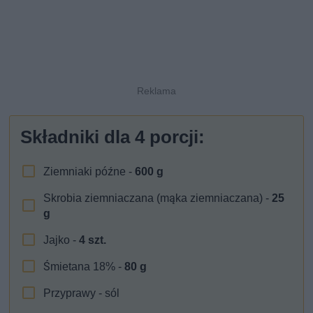
Składniki dla
4
porcji:
Ziemniaki późne -
600
g
Skrobia ziemniaczana (mąka ziemniaczana) -
25
g
Jajko -
4
szt.
Śmietana 18% -
80
g
Przyprawy - sól