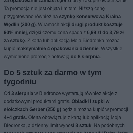
za opakowanie zamiast 6,99 zł
przy zakupie dwóch sztuk.
Ta promocja nie jest objęta limitem. Niższą cenę
przygotowano również na
szynkę konserwową Kraina
Wędlin (200 g)
. W ramach akcji
drugi produkt kosztuje
90% mniej
, dzięki czemu cena spada z
6,99 zł do 3,79 zł
za sztukę
. Z kartą lub aplikacją Moja Biedronka można
kupić
maksymalnie 4 opakowania dziennie
. Wszystkie
wymienione promocje potrwają
do 8 sierpnia
.
Do 5 sztuk za darmo w tym
tygodniu
Od
3 sierpnia
w Biedronce wystartują również akcje z
dodatkowymi produktami gratis.
Obiadki i zupki w
słoiczkach Gerber (250 g)
będzie można kupić w promocji
4+4 gratis
. Oferta obowiązuje z kartą lub aplikacją Moja
Biedronka, a dzienny limit wynosi
8 sztuk
. Na podobnych