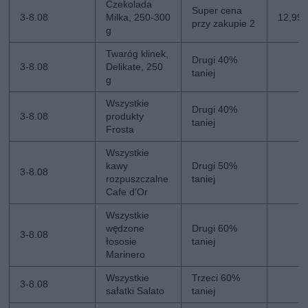
Czekolada
Super cena
3-8.08
Milka, 250-300
12,99 z
przy zakupie 2
g
Twaróg klinek,
Drugi 40%
3-8.08
Delikate, 250
taniej
g
Wszystkie
Drugi 40%
3-8.08
produkty
taniej
Frosta
Wszystkie
kawy
Drugi 50%
3-8.08
rozpuszczalne
taniej
Cafe d’Or
Wszystkie
wędzone
Drugi 60%
3-8.08
łososie
taniej
Marinero
Wszystkie
Trzeci 60%
3-8.08
sałatki Salato
taniej