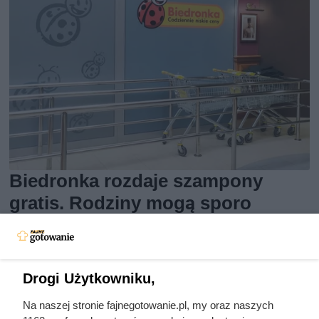
Biedronka rozdaje szampony
gratis. Rodziny mogą sporo
zaoszczędzić
Szampony Schauma 400 ml w promocji 1+1 gratis w
Drogi Użytkowniku,
Biedronce. Sprawdź, do kiedy obowiązuje oferta i co
zrobić, aby z niej skorzystać.
Na naszej stronie fajnegotowanie.pl, my oraz naszych