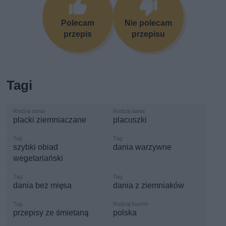
Polecam
Nie polecam
przepis
przepisu
Tagi
placki ziemniaczane
placuszki
szybki obiad
dania warzywne
wegetariański
dania bez mięsa
dania z ziemniaków
przepisy ze śmietaną
polska