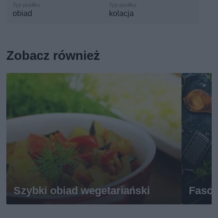
obiad
kolacja
Zobacz również
Szybki obiad wegetariański
Fasol