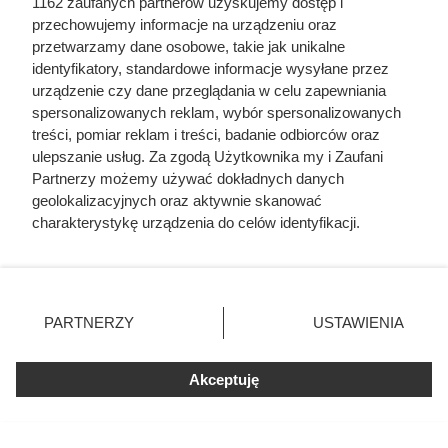
1162 zaufanych partnerów uzyskujemy dostęp i
przechowujemy informacje na urządzeniu oraz
przetwarzamy dane osobowe, takie jak unikalne
identyfikatory, standardowe informacje wysyłane przez
urządzenie czy dane przeglądania w celu zapewniania
spersonalizowanych reklam, wybór spersonalizowanych
treści, pomiar reklam i treści, badanie odbiorców oraz
ulepszanie usług. Za zgodą Użytkownika my i Zaufani
Partnerzy możemy używać dokładnych danych
geolokalizacyjnych oraz aktywnie skanować
charakterystykę urządzenia do celów identyfikacji.
Ponieważ cenimy Twoją prywatność, prosimy o zgodę na
korzystanie z tych technologii poprzez kliknięcie
„Akceptuję”. Zgoda jest dobrowolna i zawsze możesz ją
zmienić/wycofać klikając przycisk ustawień prywatności
Zamroziła świeżą fasolkę bez
PARTNERZY
USTAWIENIA
znajdujący się w lewym dolnym rogu strony
. Niektóre
blanszowania. Zimą wyciągnęła z
rodzaje przetwarzania danych nie wymagają zgody
Akceptuję
użytkownika, ale masz prawo sprzeciwić się takiemu
zamrażarki bezkształtną, wodnistą
przetwarzaniu. Preferencje będą miały zastosowania tylko
papkę
na tej witrynie.