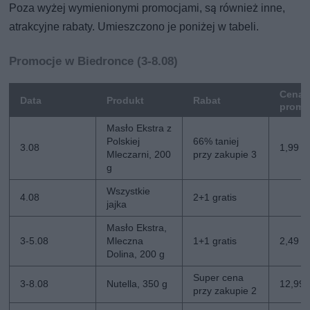
Poza wyżej wymienionymi promocjami, są również inne,
atrakcyjne rabaty. Umieszczono je poniżej w tabeli.
Promocje w Biedronce (3-8.08)
Cena
Data
Produkt
Rabat
promo
Masło Ekstra z
Polskiej
66% taniej
3.08
1,99 zł
Mleczarni, 200
przy zakupie 3
g
Wszystkie
4.08
2+1 gratis
jajka
Masło Ekstra,
3-5.08
Mleczna
1+1 gratis
2,49 zł
Dolina, 200 g
Super cena
3-8.08
Nutella, 350 g
12,99 z
przy zakupie 2