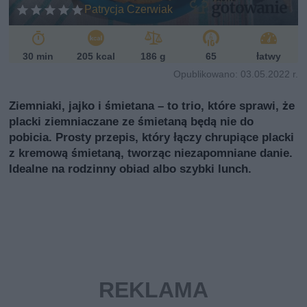
ń
Patrycja Czerwiak
sk
i
30 min
205 kcal
186 g
65
łatwy
Opublikowano: 03.05.2022 r.
Ziemniaki, jajko i śmietana – to trio, które sprawi, że
placki ziemniaczane ze śmietaną będą nie do
pobicia. Prosty przepis, który łączy chrupiące placki
z kremową śmietaną, tworząc niezapomniane danie.
Idealne na rodzinny obiad albo szybki lunch.