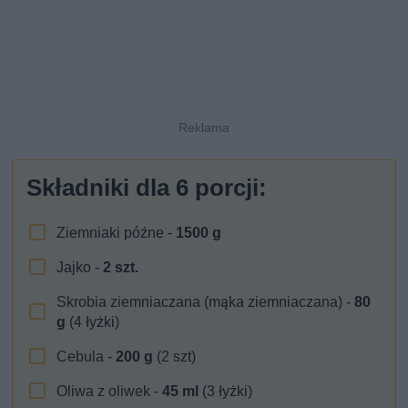
Składniki dla
6
porcji:
Ziemniaki późne -
1500
g
Jajko -
2
szt.
Skrobia ziemniaczana (mąka ziemniaczana) -
80
g
(4 łyżki)
Cebula -
200
g
(2 szt)
Oliwa z oliwek -
45
ml
(3 łyżki)