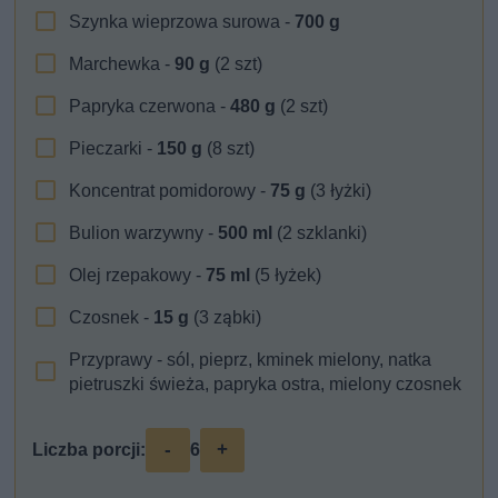
Szynka wieprzowa surowa -
700
g
Marchewka -
90
g
(2 szt)
Papryka czerwona -
480
g
(2 szt)
Pieczarki -
150
g
(8 szt)
Koncentrat pomidorowy -
75
g
(3 łyżki)
Bulion warzywny -
500
ml
(2 szklanki)
Olej rzepakowy -
75
ml
(5 łyżek)
Czosnek -
15
g
(3 ząbki)
Przyprawy - sól, pieprz, kminek mielony, natka
pietruszki świeża, papryka ostra, mielony czosnek
-
+
Liczba porcji:
6