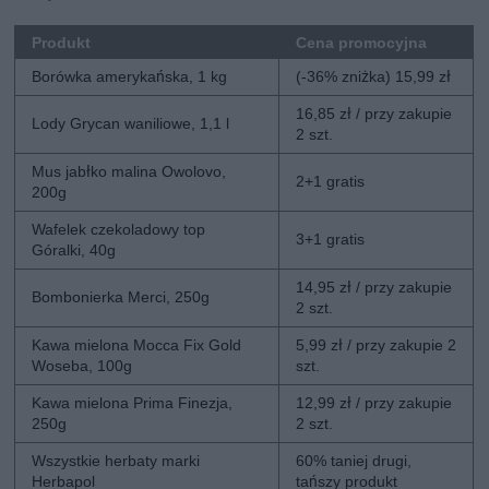
Produkt
Cena promocyjna
Borówka amerykańska, 1 kg
(-36% zniżka) 15,99 zł
16,85 zł / przy zakupie
Lody Grycan waniliowe, 1,1 l
2 szt.
Mus jabłko malina Owolovo,
2+1 gratis
200g
Wafelek czekoladowy top
3+1 gratis
Góralki, 40g
14,95 zł / przy zakupie
Bombonierka Merci, 250g
2 szt.
Kawa mielona Mocca Fix Gold
5,99 zł / przy zakupie 2
Woseba, 100g
szt.
Kawa mielona Prima Finezja,
12,99 zł / przy zakupie
250g
2 szt.
Wszystkie herbaty marki
60% taniej drugi,
Herbapol
tańszy produkt