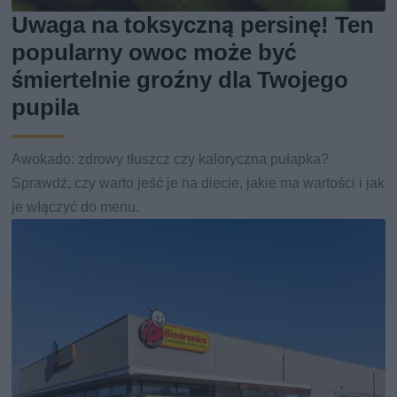
Uwaga na toksyczną persinę! Ten
popularny owoc może być
śmiertelnie groźny dla Twojego
pupila
Awokado: zdrowy tłuszcz czy kaloryczna pułapka?
Sprawdź, czy warto jeść je na diecie, jakie ma wartości i jak
je włączyć do menu.