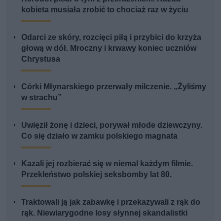
kobieta musiała zrobić to chociaż raz w życiu
Odarci ze skóry, rozcięci piłą i przybici do krzyża
głową w dół. Mroczny i krwawy koniec uczniów
Chrystusa
Córki Młynarskiego przerwały milczenie. „Żyliśmy
w strachu”
Uwięził żonę i dzieci, porywał młode dziewczyny.
Co się działo w zamku polskiego magnata
Kazali jej rozbierać się w niemal każdym filmie.
Przekleństwo polskiej seksbomby lat 80.
Traktowali ją jak zabawkę i przekazywali z rąk do
rąk. Niewiarygodne losy słynnej skandalistki