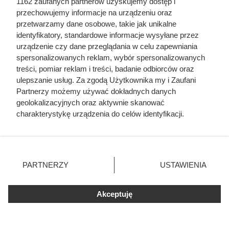
Luksusowa kawa w cenie, jakiej
1162 zaufanych partnerów uzyskujemy dostęp i
przechowujemy informacje na urządzeniu oraz
nie było od bardzo dawna. Klienci
przetwarzamy dane osobowe, takie jak unikalne
Biedronki zachwyceni
identyfikatory, standardowe informacje wysyłane przez
urządzenie czy dane przeglądania w celu zapewniania
spersonalizowanych reklam, wybór spersonalizowanych
Kawa ziarnista Tchibo Exclusive w dużej promocji w
treści, pomiar reklam i treści, badanie odbiorców oraz
Biedronce. Sprawdź, jakie warunki spełnić, aby kupić ten
ulepszanie usług. Za zgodą Użytkownika my i Zaufani
produkt w obniżonej cenie.
Partnerzy możemy używać dokładnych danych
geolokalizacyjnych oraz aktywnie skanować
charakterystykę urządzenia do celów identyfikacji.
Ponieważ cenimy Twoją prywatność, prosimy o zgodę na
korzystanie z tych technologii poprzez kliknięcie
„Akceptuję”. Zgoda jest dobrowolna i zawsze możesz ją
zmienić/wycofać klikając przycisk ustawień prywatności
PARTNERZY
USTAWIENIA
znajdujący się w lewym dolnym rogu strony
. Niektóre
rodzaje przetwarzania danych nie wymagają zgody
Akceptuję
użytkownika, ale masz prawo sprzeciwić się takiemu
przetwarzaniu. Preferencje będą miały zastosowania tylko
na tej witrynie.