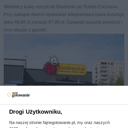
Miłośnicy kawy ruszyli do Biedronki po Tchibo Exclusive.
Przy zakupie dwóch opakowań kilogramowa kawa kosztuje
tylko 49,99 zł zamiast 87,99 zł. Sprawdź warunki promocji i
inne okazje z gazetki.
Drogi Użytkowniku,
Na naszej stronie fajnegotowanie.pl, my oraz naszych