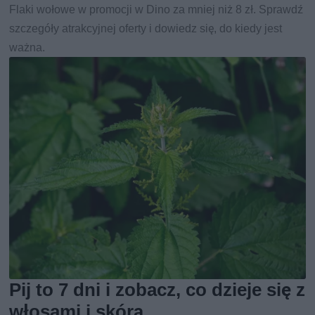
Flaki wołowe w promocji w Dino za mniej niż 8 zł. Sprawdź
szczegóły atrakcyjnej oferty i dowiedz się, do kiedy jest
ważna.
Pij to 7 dni i zobacz, co dzieje się z
włosami i skórą