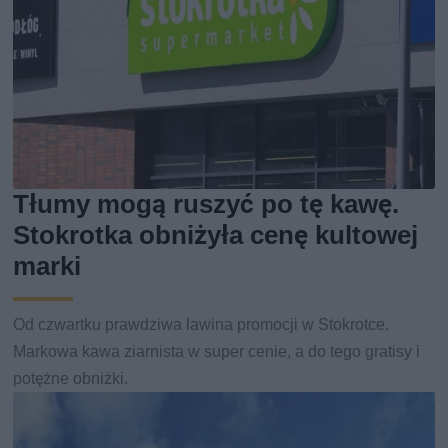
Tłumy mogą ruszyć po tę kawę.
Stokrotka obniżyła cenę kultowej
marki
Od czwartku prawdziwa lawina promocji w Stokrotce.
Markowa kawa ziarnista w super cenie, a do tego gratisy i
potężne obniżki.