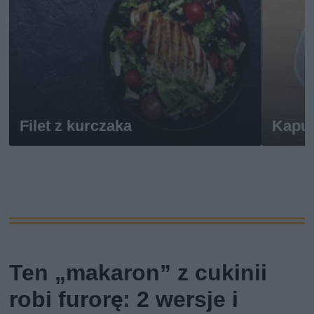
Filet z kurczaka
Kapu
Ten „makaron” z cukinii
robi furorę: 2 wersje i