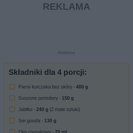
Składniki dla
4
porcji:
Piersi kurczaka bez skóry -
400
g
Suszone pomidory -
150
g
Jabłko -
240
g
(2 małe sztuki)
Ser gouda -
130
g
Olej rzepakowy -
70
ml