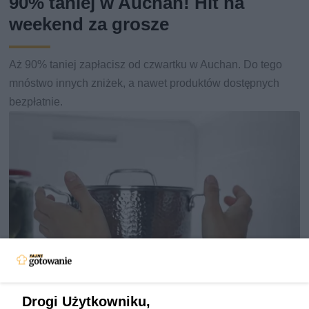
90% taniej w Auchan! Hit na
weekend za grosze
Aż 90% taniej zapłacisz od czwartku w Auchan. Do tego
mnóstwo innych zniżek, a nawet produktów dostępnych
bezpłatnie.
Drogi Użytkowniku,