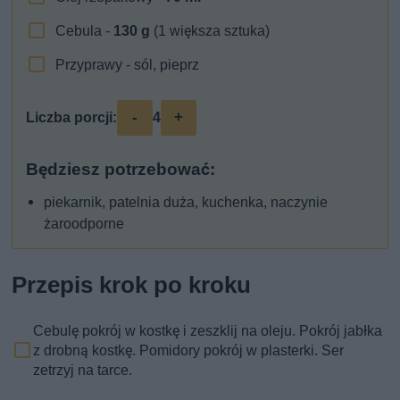
Cebula -
130
g
(1 większa sztuka)
Przyprawy - sól, pieprz
-
+
Liczba porcji:
4
Będziesz potrzebować:
piekarnik, patelnia duża, kuchenka, naczynie
żaroodporne
Przepis krok po kroku
Cebulę pokrój w kostkę i zeszklij na oleju. Pokrój jabłka
z drobną kostkę. Pomidory pokrój w plasterki. Ser
zetrzyj na tarce.