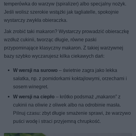
temperówka do warzyw (spiralizer) albo specjalny nożyk.
Jeśli wolisz szerokie wstążki jak tagliatelle, spokojnie
wystarczy zwykła obieraczka.
Jak zrobić taki makaron? Wystarczy prowadzić obieraczkę
wzdłuż cukinii, tworząc długie, równe paski
przypominające klasyczny makaron. Z takiej warzywnej
bazy szybko wyczarujesz kilka ciekawych dań:
W wersji na surowo
– świetnie zagra jako lekka
sałatka, np. z pomidorkami koktajlowymi, orzechami i
sosem winegret.
W wersji na ciepło
– krótko podsmaż „makaron” z
cukinii na oliwie z oliwek albo na odrobinie masła.
Pilnuj czasu: zbyt długie smażenie sprawi, że warzywo
puści wodę i straci przyjemną chrupkość.