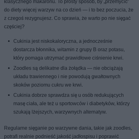
klasycznego makaronu. To prosty sposób, by „przemycić”
do diety więcej warzyw na co dzień — i to bez poczucia, że
z czegoś rezygnujesz. Co sprawia, że warto po nie sięgać
częściej?
Cukinia jest niskokaloryczna, a jednocześnie
dostarcza błonnika, witamin z grupy B oraz potasu,
który pomaga utrzymać prawidłowe ciśnienie krwi.
Zoodles są delikatne dla żołądka — nie obciążają
układu trawiennego i nie powodują gwałtownych
skoków poziomu cukru we krwi.
Cukinia dobrze sprawdza się u osób redukujących
masę ciała, ale też u sportowców i diabetyków, którzy
szukają lżejszych, warzywnych alternatyw.
Regularne sięganie po warzywne dania, takie jak zoodles,
potrafi realnie podnieść jakość jadłospisu i poprawić