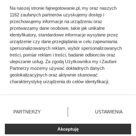
Na naszej stronie fajnegotowanie.pl, my oraz naszych
Pamiętasz ją z wakacji u babci?
1162 zaufanych partnerów uzyskujemy dostęp i
Od strony dietetycznej to jeden z
przechowujemy informacje na urządzeniu oraz
przetwarzamy dane osobowe, takie jak unikalne
najgorszych obiadów
identyfikatory, standardowe informacje wysyłane przez
urządzenie czy dane przeglądania w celu zapewniania
spersonalizowanych reklam, wybór spersonalizowanych
Lekki obiad na upały? Sprawdź, czy zupa owocowa rodem
treści, pomiar reklam i treści, badanie odbiorców oraz
z PRL to hit na lato i czy warto przywrócić ją do domowego
ulepszanie usług. Za zgodą Użytkownika my i Zaufani
menu.
Partnerzy możemy używać dokładnych danych
geolokalizacyjnych oraz aktywnie skanować
charakterystykę urządzenia do celów identyfikacji.
Ponieważ cenimy Twoją prywatność, prosimy o zgodę na
korzystanie z tych technologii poprzez kliknięcie
Fajne Gotowanie
„Akceptuję”. Zgoda jest dobrowolna i zawsze możesz ją
Mapa strony
zmienić/wycofać klikając przycisk ustawień prywatności
PARTNERZY
USTAWIENIA
Inne serwisy Grupy KB.pl
znajdujący się w lewym dolnym rogu strony
. Niektóre
Informacje prawne
rodzaje przetwarzania danych nie wymagają zgody
Akceptuję
użytkownika, ale masz prawo sprzeciwić się takiemu
przetwarzaniu. Preferencje będą miały zastosowania tylko