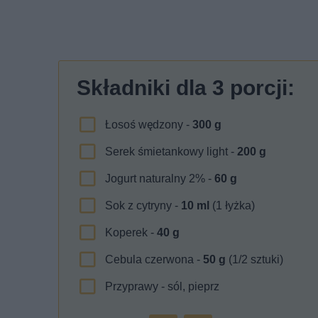
Składniki dla
3
porcji:
Łosoś wędzony -
300
g
Serek śmietankowy light -
200
g
Jogurt naturalny 2% -
60
g
Sok z cytryny -
10
ml
(1 łyżka)
Koperek -
40
g
Cebula czerwona -
50
g
(1/2 sztuki)
Przyprawy - sól, pieprz