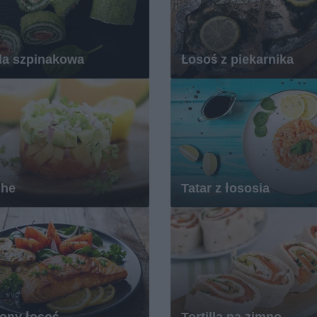
da szpinakowa
Łosoś z piekarnika
che
Tatar z łososia
ony łosoś
Tortilla na zimno