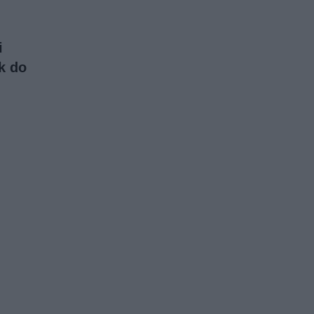
i
k do