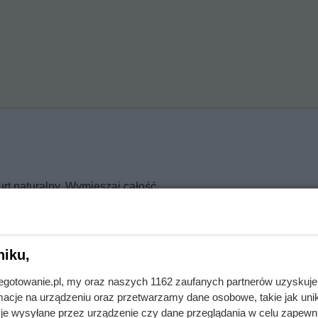
rt naturalny. Wymieszaj całość.
aj, cebulę pokrój na mniejsze kawałki.
niku,
tryny i ponownie wymieszaj.
jnegotowanie.pl, my oraz naszych 1162 zaufanych partnerów uzyskuje
cje na urządzeniu oraz przetwarzamy dane osobowe, takie jak unika
je wysyłane przez urządzenie czy dane przeglądania w celu zapewn