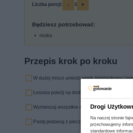
-
+
Liczba porcji:
3
Będziesz potrzebować:
miska
Przepis krok po kroku
W dużej misce umieść serek śmietankowy i jogu
Łososia pokrój na drobne kawałki, koper posiek
Drogi Użytkow
Wymieszaj wszystkie składniki, dodaj sok z cy
Na naszej stronie fa
Pastę podawaj z pieczywem.
przechowujemy informa
standardowe informac