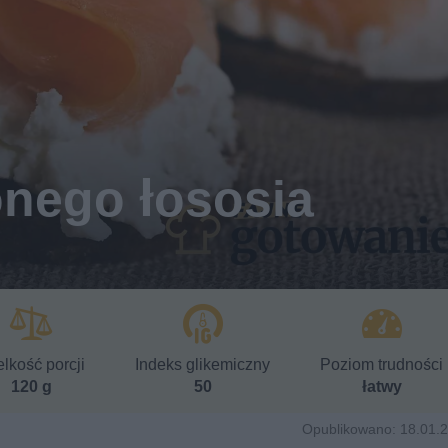
onego łososia
lkość porcji
Indeks glikemiczny
Poziom trudności
120 g
50
łatwy
Opublikowano: 18.01.2