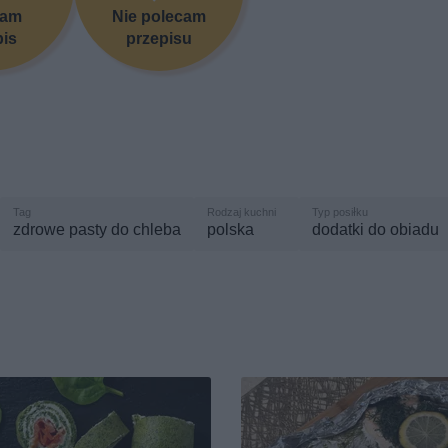
cam
Nie polecam
pis
przepisu
zdrowe pasty do chleba
polska
dodatki do obiadu