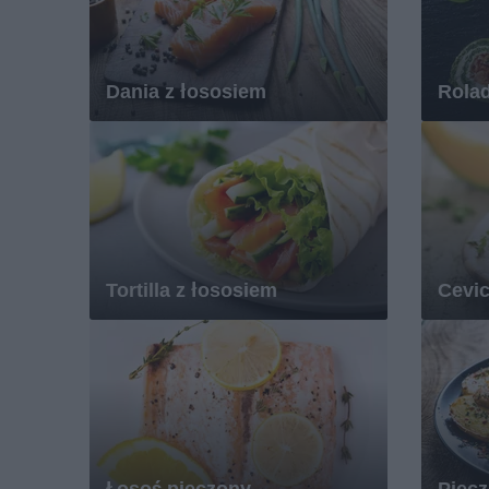
Dania z łososiem
Rola
Tortilla z łososiem
Cevi
Łosoś pieczony
Piecz