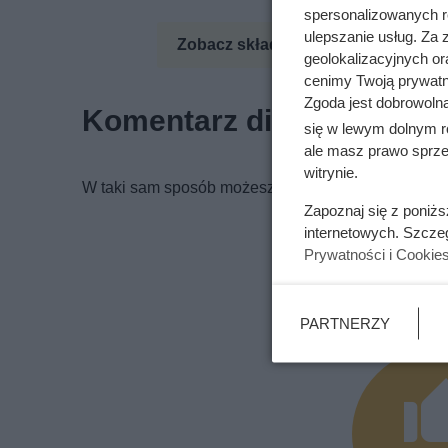
spersonalizowanych re
ulepszanie usług. Za
Zobacz składniki odżywcze
Zo
geolokalizacyjnych or
cenimy Twoją prywatno
Zgoda jest dobrowoln
Komentarz dietetyka
się w lewym dolnym r
ale masz prawo sprzec
witrynie.
W taki sam sposób możesz przygotować pastę z dow
Zapoznaj się z poniż
internetowych. Szcze
Prywatności i Cookie
Podoba Ci 
PARTNERZY