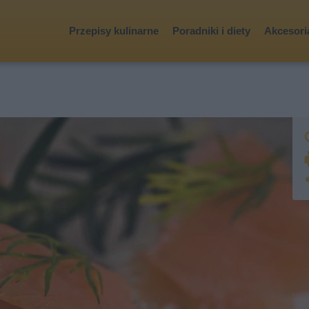
Przepisy kulinarne
Poradniki i diety
Akcesoria