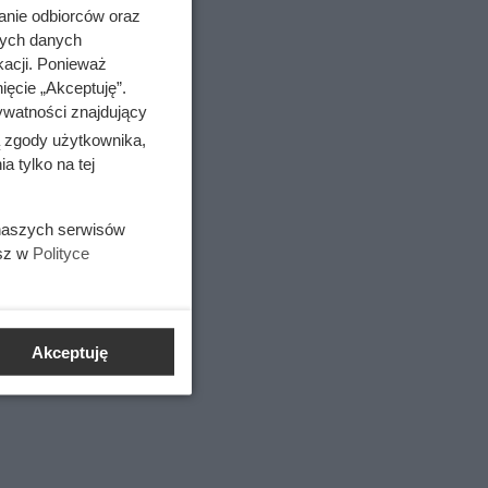
anie odbiorców oraz
nych danych
kacji. Ponieważ
ięcie „Akceptuję”.
ywatności znajdujący
ą zgody użytkownika,
 tylko na tej
 naszych serwisów
, dietetyk
esz w
Polityce
Akceptuję