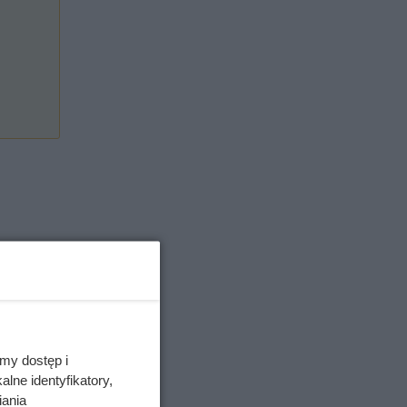
my dostęp i
lne identyfikatory,
iania