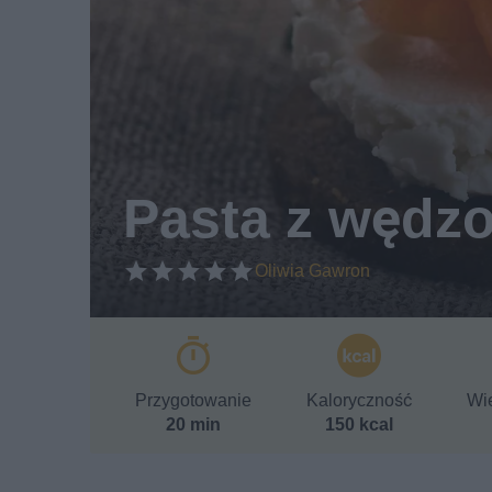
Pasta z wędz
Oliwia Gawron
Przygotowanie
Kaloryczność
Wie
20 min
150 kcal