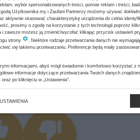
klam, wybór spersonalizowanych treści, pomiar reklam i treści, bad
 zgodą Użytkownika my i Zaufani Partnerzy możemy używać dokład
bacz alergeny
Oblicz koszty przyrządzenia potrawy
az aktywnie skanować charakterystykę urządzenia do celów identyfi
ść, prosimy o zgodę na korzystanie z tych technologii poprzez klikn
a i zawsze możesz ją zmienić/wycofać klikając przycisk ustawień pr
ogu strony
. Niektóre rodzaje przetwarzania danych nie wymagaj
iwić się takiemu przetwarzaniu. Preferencje będą miały zastosowania
olnego rodzaju ryby.
szymi informacjami, abyś mógł świadomie i komfortowo korzystać z
~ Oliwia Gawron
gółowe informacje dotyczące przetwarzania Twoich danych znajdzi
s
oraz po kliknięciu w „Ustawienia”.
się przepis? Oceń go!
USTAWIENIA