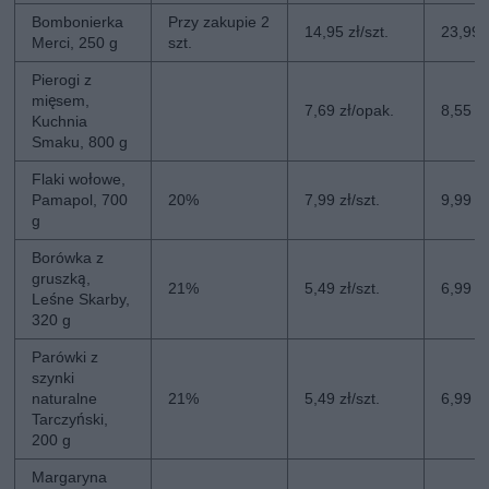
Bombonierka
Przy zakupie 2
14,95 zł/szt.
23,99 z
Merci, 250 g
szt.
Pierogi z
mięsem,
7,69 zł/opak.
8,55 z
Kuchnia
Smaku, 800 g
Flaki wołowe,
Pamapol, 700
20%
7,99 zł/szt.
9,99 zł
g
Borówka z
gruszką,
21%
5,49 zł/szt.
6,99 zł
Leśne Skarby,
320 g
Parówki z
szynki
naturalne
21%
5,49 zł/szt.
6,99 zł
Tarczyński,
200 g
Margaryna