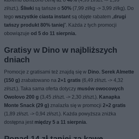
zł/szt.).
Śliwki
są tańsze o
50%
(7,99 zł/kg -> 3,99 zł/kg). Do
tego
wszystkie ciasta instant
są objęte rabatem „
drugi
tańszy produkt 80% taniej
”. Każda z tych promocji
obowiązuje
od 5 do 11 sierpnia.
Gratisy w Dino w najbliższych
dniach
Promocje z gratisami też znajdą się w
Dino. Serek Almette
(150 g)
zrabatowano na
2+1 gratis
(6,49 zł/szt. -> 4,32
zł/szt.). Taka sama oferta dotyczy
musów owocowych
Owolovo 200 g
(3,45 zł/szt. -> 2,30 zł/szt.).
Kanapka
Monte Snack (29 g)
znalazła się w promocji
2+2 gratis
(1,89 zł/szt. -> 0,94 zł/szt.). Każda powyższa zniżka
dostępna jest
między 5 a 11 sierpnia
.
Ponad 14 zł taniej za kawę