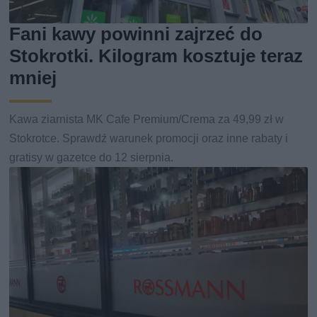
Fani kawy powinni zajrzeć do
Stokrotki. Kilogram kosztuje teraz
mniej
Kawa ziarnista MK Cafe Premium/Crema za 49,99 zł w
Stokrotce. Sprawdź warunek promocji oraz inne rabaty i
gratisy w gazetce do 12 sierpnia.