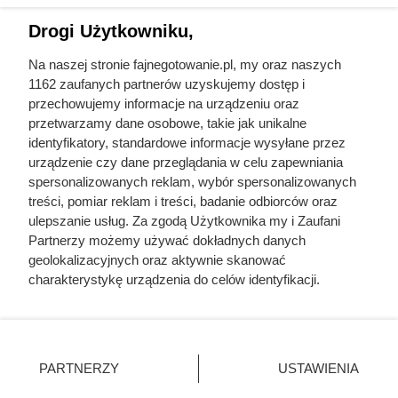
Drogi Użytkowniku,
Na naszej stronie fajnegotowanie.pl, my oraz naszych
1162 zaufanych partnerów uzyskujemy dostęp i
Pożywny obiad za mniej niż 8 zł –
przechowujemy informacje na urządzeniu oraz
przetwarzamy dane osobowe, takie jak unikalne
wystarczy dla dwóch osób
identyfikatory, standardowe informacje wysyłane przez
urządzenie czy dane przeglądania w celu zapewniania
spersonalizowanych reklam, wybór spersonalizowanych
Flaki wołowe w promocji w Dino za mniej niż 8 zł. Sprawdź
treści, pomiar reklam i treści, badanie odbiorców oraz
szczegóły atrakcyjnej oferty i dowiedz się, do kiedy jest
ulepszanie usług. Za zgodą Użytkownika my i Zaufani
ważna.
Partnerzy możemy używać dokładnych danych
geolokalizacyjnych oraz aktywnie skanować
charakterystykę urządzenia do celów identyfikacji.
Ponieważ cenimy Twoją prywatność, prosimy o zgodę na
korzystanie z tych technologii poprzez kliknięcie
Fajne Gotowanie
„Akceptuję”. Zgoda jest dobrowolna i zawsze możesz ją
Mapa strony
zmienić/wycofać klikając przycisk ustawień prywatności
PARTNERZY
USTAWIENIA
Inne serwisy Grupy KB.pl
znajdujący się w lewym dolnym rogu strony
. Niektóre