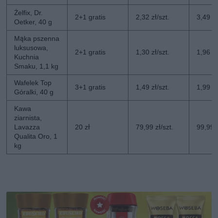
Żelfix, Dr.
2+1 gratis
2,32 zł/szt.
3,49 zł
Oetker, 40 g
Mąka pszenna
luksusowa,
2+1 gratis
1,30 zł/szt.
1,96 zł
Kuchnia
Smaku, 1,1 kg
Wafelek Top
3+1 gratis
1,49 zł/szt.
1,99 zł
Góralki, 40 g
Kawa
ziarnista,
Lavazza
20 zł
79,99 zł/szt.
99,99 z
Qualita Oro, 1
kg