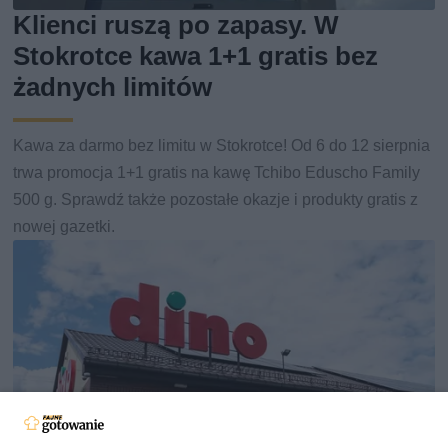
Klienci ruszą po zapasy. W
Stokrotce kawa 1+1 gratis bez
żadnych limitów
Kawa za darmo bez limitu w Stokrotce! Od 6 do 12 sierpnia
trwa promocja 1+1 gratis na kawę Tchibo Eduscho Family
500 g. Sprawdź także pozostałe okazje i produkty gratis z
nowej gazetki.