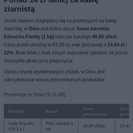
ziarnistą
Jeżeli właśnie rozglądasz się za promocjami na kawę
ziarnistą, w
Dino
jest dobra opcja.
Kawa ziarnista
Eduscho Family (1 kg)
obecnie kosztuje
49,95 zł/szt
.
Cena przed obniżką to 63,99 zł, więc jest taniej o
14,04 zł
i
22%
. Brak limitu i brak innych warunków sprawia, że jest to
niezwykle atrakcyjna propozycja.
Oprócz wyżej wymienionych zniżek, w Dino jest
zdecydowanie więcej przecenionych produktów.
Promocje w Dino (5-11.08)
Cena
Cena 
Produkt
Rabat
promocyjna
promo
Lody Grycan,
Przy zakupie 2
16,85 zł/szt.
23,49 z
0,9-1,1 l
szt.