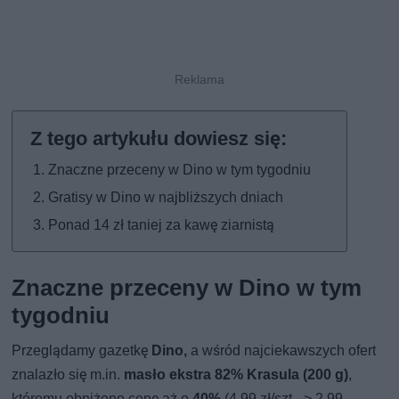
Znaczne przeceny w Dino w tym tygodniu
Gratisy w Dino w najbliższych dniach
Ponad 14 zł taniej za kawę ziarnistą
Znaczne przeceny w Dino w tym
tygodniu
Przeglądamy gazetkę
Dino,
a wśród najciekawszych ofert
znalazło się m.in.
masło ekstra 82% Krasula (200 g)
,
któremu obniżono cenę aż o
40%
(4,99 zł/szt. -> 2,99