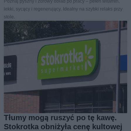
Poznaj pyszny i zdrowy obiad po pracy – pełen witamin,
lekki, sycący i regenerujący. Idealny na szybki relaks przy
stole.
Tłumy mogą ruszyć po tę kawę.
Stokrotka obniżyła cenę kultowej