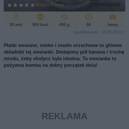
ń
Magda Panek
sk
i
30 min
584 kcal
400 g
56
łatwy
Opublikowano: 18.08.2021 r.
Płatki owsiane, mleko i masło orzechowe to główne
składniki tej owsianki. Dodajemy pół banana i trochę
miodu, żeby słodycz była idealna. Ta owsianka to
pożywna bomba na dobry początek dnia!