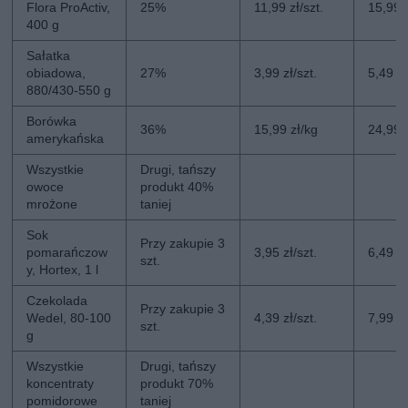
Flora ProActiv,
25%
11,99 zł/szt.
15,99 z
400 g
Sałatka
obiadowa,
27%
3,99 zł/szt.
5,49 zł
880/430-550 g
Borówka
36%
15,99 zł/kg
24,99 
amerykańska
Wszystkie
Drugi, tańszy
owoce
produkt 40%
mrożone
taniej
Sok
Przy zakupie 3
pomarańczow
3,95 zł/szt.
6,49 zł
szt.
y, Hortex, 1 l
Czekolada
Przy zakupie 3
Wedel, 80-100
4,39 zł/szt.
7,99 zł
szt.
g
Wszystkie
Drugi, tańszy
koncentraty
produkt 70%
pomidorowe
taniej