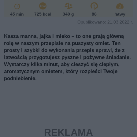
i
45 min
725 kcal
340 g
88
łatwy
Opublikowano: 21.03.2022 r.
Kasza manna, jajka i mleko – to one grają główną
rolę w naszym przepisie na puszysty omlet. Ten
prosty i szybki do wykonania przepis sprawi, że z
łatwością przygotujesz pyszne i pożywne śniadanie.
Wystarczy kilka minut, aby cieszyć się ciepłym,
aromatycznym omletem, który rozpieści Twoje
podniebienie.