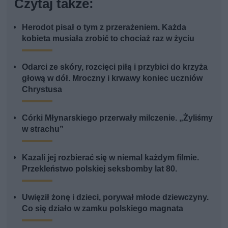
Czytaj także:
Herodot pisał o tym z przerażeniem. Każda
kobieta musiała zrobić to chociaż raz w życiu
Odarci ze skóry, rozcięci piłą i przybici do krzyża
głową w dół. Mroczny i krwawy koniec uczniów
Chrystusa
Córki Młynarskiego przerwały milczenie. „Żyliśmy
w strachu”
Kazali jej rozbierać się w niemal każdym filmie.
Przekleństwo polskiej seksbomby lat 80.
Uwięził żonę i dzieci, porywał młode dziewczyny.
Co się działo w zamku polskiego magnata