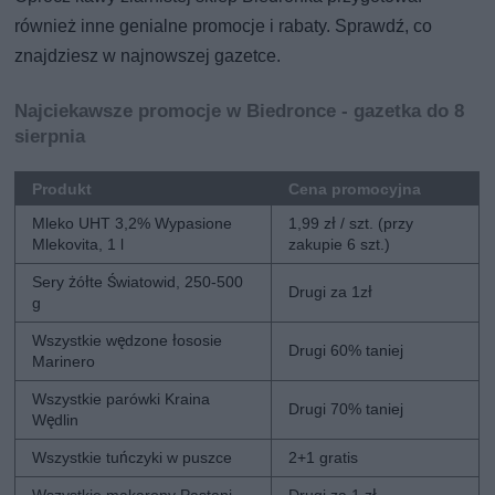
również inne genialne promocje i rabaty. Sprawdź, co
znajdziesz w najnowszej gazetce.
Najciekawsze promocje w Biedronce - gazetka do 8
sierpnia
Produkt
Cena promocyjna
Mleko UHT 3,2% Wypasione
1,99 zł / szt. (przy
Mlekovita, 1 l
zakupie 6 szt.)
Sery żółte Światowid, 250-500
Drugi za 1zł
g
Wszystkie wędzone łososie
Drugi 60% taniej
Marinero
Wszystkie parówki Kraina
Drugi 70% taniej
Wędlin
Wszystkie tuńczyki w puszce
2+1 gratis
Wszystkie makarony Pastani
Drugi za 1 zł