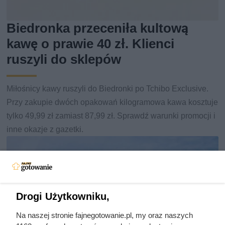
Biedronka przeceniła kultową
kawę o prawie 40 zł. Klienci
ruszyli do sklepów
Miłośnicy kawy ruszyli do Biedronki po Tchibo Exclusive.
Przy zakupie dwóch opakowań kilogramowa kawa kosztuje
tylko 49,99 zł zamiast 87,99 zł. Sprawdź warunki promocji i
inne okazje z gazetki.
Drogi Użytkowniku,
Na naszej stronie fajnegotowanie.pl, my oraz naszych