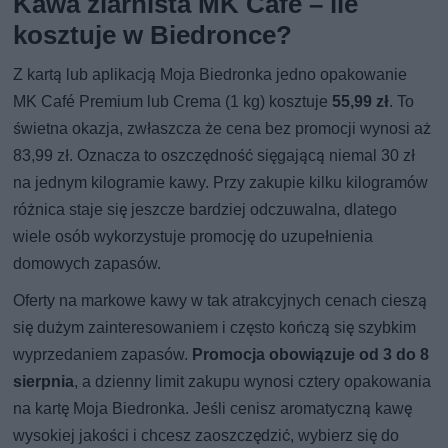
Kawa ziarnista MK Café – ile
kosztuje w Biedronce?
Z kartą lub aplikacją Moja Biedronka jedno opakowanie
MK Café Premium lub Crema (1 kg) kosztuje
55,99 zł
. To
świetna okazja, zwłaszcza że cena bez promocji wynosi aż
83,99 zł. Oznacza to oszczędność sięgającą niemal 30 zł
na jednym kilogramie kawy. Przy zakupie kilku kilogramów
różnica staje się jeszcze bardziej odczuwalna, dlatego
wiele osób wykorzystuje promocję do uzupełnienia
domowych zapasów.
Oferty na markowe kawy w tak atrakcyjnych cenach cieszą
się dużym zainteresowaniem i często kończą się szybkim
wyprzedaniem zapasów.
Promocja obowiązuje od 3 do 8
sierpnia
, a dzienny limit zakupu wynosi cztery opakowania
na kartę Moja Biedronka. Jeśli cenisz aromatyczną kawę
wysokiej jakości i chcesz zaoszczędzić, wybierz się do