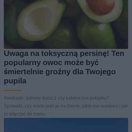
Uwaga na toksyczną persinę! Ten
popularny owoc może być
śmiertelnie groźny dla Twojego
pupila
Awokado: zdrowy tłuszcz czy kaloryczna pułapka?
Sprawdź, czy warto jeść je na diecie, jakie ma wartości i jak
je włączyć do menu.