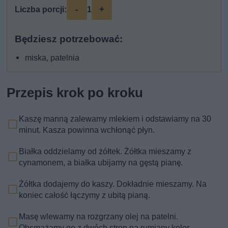
-
+
Liczba porcji:
1
Będziesz potrzebować:
miska, patelnia
Przepis krok po kroku
Kaszę manną zalewamy mlekiem i odstawiamy na 30
minut. Kasza powinna wchłonąć płyn.
Białka oddzielamy od żółtek. Żółtka mieszamy z
cynamonem, a białka ubijamy na gęstą pianę.
Żółtka dodajemy do kaszy. Dokładnie mieszamy. Na
koniec całość łączymy z ubitą pianą.
Masę wlewamy na rozgrzany olej na patelni.
Obsmażamy go z dwóch stron na rumiany kolor.