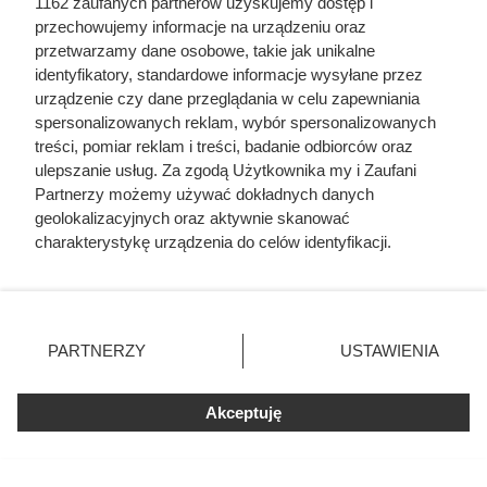
1162 zaufanych partnerów uzyskujemy dostęp i
przechowujemy informacje na urządzeniu oraz
przetwarzamy dane osobowe, takie jak unikalne
identyfikatory, standardowe informacje wysyłane przez
urządzenie czy dane przeglądania w celu zapewniania
spersonalizowanych reklam, wybór spersonalizowanych
treści, pomiar reklam i treści, badanie odbiorców oraz
Luksusowa kawa w cenie, jakiej
ulepszanie usług. Za zgodą Użytkownika my i Zaufani
Partnerzy możemy używać dokładnych danych
nie było od bardzo dawna. Klienci
geolokalizacyjnych oraz aktywnie skanować
Biedronki zachwyceni
charakterystykę urządzenia do celów identyfikacji.
Ponieważ cenimy Twoją prywatność, prosimy o zgodę na
korzystanie z tych technologii poprzez kliknięcie
Kawa ziarnista Tchibo Exclusive w dużej promocji w
„Akceptuję”. Zgoda jest dobrowolna i zawsze możesz ją
Biedronce. Sprawdź, jakie warunki spełnić, aby kupić ten
zmienić/wycofać klikając przycisk ustawień prywatności
PARTNERZY
USTAWIENIA
produkt w obniżonej cenie.
znajdujący się w lewym dolnym rogu strony
. Niektóre
rodzaje przetwarzania danych nie wymagają zgody
Akceptuję
użytkownika, ale masz prawo sprzeciwić się takiemu
przetwarzaniu. Preferencje będą miały zastosowania tylko
na tej witrynie.
Fajne Gotowanie