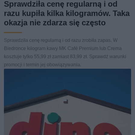
Sprawdziła cenę regularną i od
razu kupiła kilka kilogramów. Taka
okazja nie zdarza się często
Sprawdziła cenę regularną i od razu zrobiła zapas. W
Biedronce kilogram kawy MK Café Premium lub Crema
kosztuje tylko 55,99 zł zamiast 83,99 zł. Sprawdź warunki
promocji i termin jej obowiązywania.