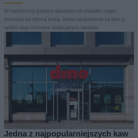
W najnowszej gazetce aktualnej od czwartku rządzi
promocja na słynną kawę. Jedno opakowanie za free, a
oprócz tego mnóstwo atrakcyjnych rabatów.
Jedna z najpopularniejszych kaw