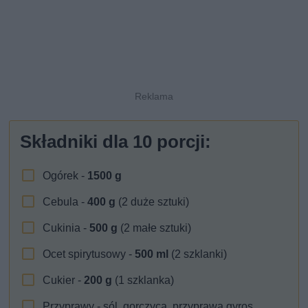
Składniki dla
10
porcji:
Ogórek -
1500
g
Cebula -
400
g
(2 duże sztuki)
Cukinia -
500
g
(2 małe sztuki)
Ocet spirytusowy -
500
ml
(2 szklanki)
Cukier -
200
g
(1 szklanka)
Przyprawy - sól, gorczyca, przyprawa gyros