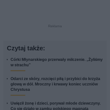
Czytaj także:
Córki Młynarskiego przerwały milczenie. „Żyliśmy
w strachu”
Odarci ze skóry, rozcięci piłą i przybici do krzyża
głową w dół. Mroczny i krwawy koniec uczniów
Chrystusa
Uwięził żonę i dzieci, porywał młode dziewczyny.
Co się działo w zamku polskiego magnata