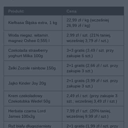
Produkt
Cena
22,99 zł / kg (wcześniej
Kiełbasa Śląska extra, 1 kg
26,99 zł / kg)
Woda niegaz. witamin.
2,99 zł / szt. (21% taniej,
magnez Oshee 0,555 l
wcześniej 3,79 zł / szt.)
Czekolada strawberry
3+3 gratis (3,49 / szt. przy
yoghurt Milka 100g
zakupie 6 szt.)
2+1 gratis (2,66 zł / szt. przy
Żelki Zozole rainbow 150g
zakupie 3 szt.)
2+1 gratis (3,99 zł / szt. przy
Jajko Kinder Joy 20g
zakupie 3 szt.)
Krem czekoladowy
2,49 zł / szt. (przy zakupie 3
Czekotubka Wedel 50g
szt.; wcześniej 3,49 zł / szt.)
Herbata czarna Lord
7,99 zł / szt. (20% taniej,
James 100x2g
wcześniej 9,99 zł / szt.)
Ryż biały długoziarnisty
2+1 gratis (1,99 zł / szt. przy