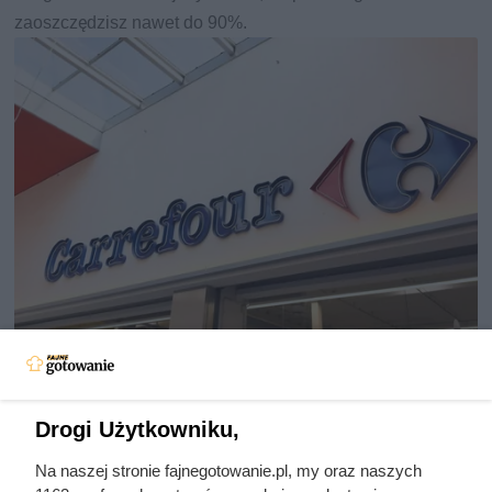
zaoszczędzisz nawet do 90%.
Carrefour szaleje z promocjami.
Drogi Użytkowniku,
Tak taniej kawy dawno nie było!
Na naszej stronie fajnegotowanie.pl, my oraz naszych