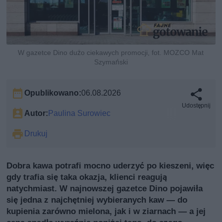
W gazetce Dino dużo ciekawych promocji, fot. MOZCO Mat
Szymański
Opublikowano:
06.08.2026
Udostępnij
Autor:
Paulina Surowiec
Drukuj
Dobra kawa potrafi mocno uderzyć po kieszeni, więc
gdy trafia się taka okazja, klienci reagują
natychmiast. W najnowszej gazetce Dino pojawiła
się jedna z najchętniej wybieranych kaw — do
kupienia zarówno mielona, jak i w ziarnach — a jej