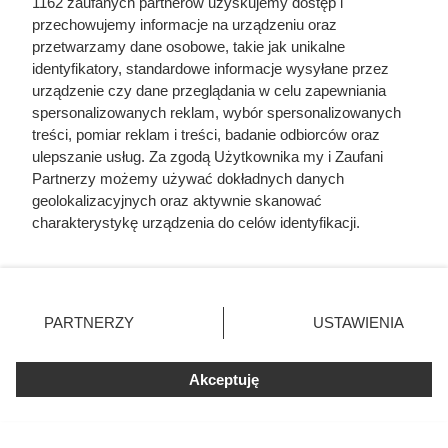
1162 zaufanych partnerów uzyskujemy dostęp i
Od poniedziałku promocje w Carrefour: kawa premium do
przechowujemy informacje na urządzeniu oraz
-80%, produkty za 1 grosz i rabaty ponad 60%. Zobacz
przetwarzamy dane osobowe, takie jak unikalne
najlepsze okazje!
identyfikatory, standardowe informacje wysyłane przez
urządzenie czy dane przeglądania w celu zapewniania
spersonalizowanych reklam, wybór spersonalizowanych
treści, pomiar reklam i treści, badanie odbiorców oraz
ulepszanie usług. Za zgodą Użytkownika my i Zaufani
Partnerzy możemy używać dokładnych danych
geolokalizacyjnych oraz aktywnie skanować
charakterystykę urządzenia do celów identyfikacji.
Ponieważ cenimy Twoją prywatność, prosimy o zgodę na
korzystanie z tych technologii poprzez kliknięcie
„Akceptuję”. Zgoda jest dobrowolna i zawsze możesz ją
zmienić/wycofać klikając przycisk ustawień prywatności
PARTNERZY
USTAWIENIA
znajdujący się w lewym dolnym rogu strony
. Niektóre
rodzaje przetwarzania danych nie wymagają zgody
Akceptuję
użytkownika, ale masz prawo sprzeciwić się takiemu
Sprawdziła cenę regularną i od
przetwarzaniu. Preferencje będą miały zastosowania tylko
na tej witrynie.
razu wzięła zapas. Różnica na