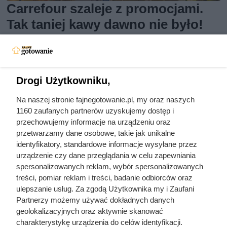
Carrefour szaleje z promocjami.
Tak taniej kawy dawno nie było!
Od poniedziałku promocje w Carrefour: kawa premium do
-80%, produkty za 1 grosz i rabaty ponad 60%. Zobacz
Drogi Użytkowniku,
najlepsze okazje!
Na naszej stronie fajnegotowanie.pl, my oraz naszych
1160 zaufanych partnerów uzyskujemy dostęp i
przechowujemy informacje na urządzeniu oraz
przetwarzamy dane osobowe, takie jak unikalne
identyfikatory, standardowe informacje wysyłane przez
urządzenie czy dane przeglądania w celu zapewniania
spersonalizowanych reklam, wybór spersonalizowanych
treści, pomiar reklam i treści, badanie odbiorców oraz
ulepszanie usług. Za zgodą Użytkownika my i Zaufani
Partnerzy możemy używać dokładnych danych
geolokalizacyjnych oraz aktywnie skanować
charakterystykę urządzenia do celów identyfikacji.