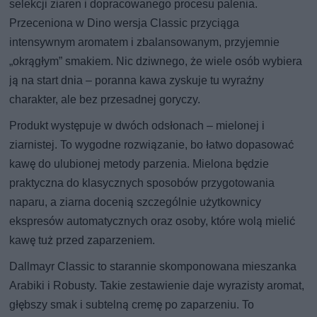
selekcji ziaren i dopracowanego procesu palenia.
Przeceniona w Dino wersja Classic przyciąga
intensywnym aromatem i zbalansowanym, przyjemnie
„okrągłym” smakiem. Nic dziwnego, że wiele osób wybiera
ją na start dnia – poranna kawa zyskuje tu wyraźny
charakter, ale bez przesadnej goryczy.
Produkt występuje w dwóch odsłonach – mielonej i
ziarnistej. To wygodne rozwiązanie, bo łatwo dopasować
kawę do ulubionej metody parzenia. Mielona będzie
praktyczna do klasycznych sposobów przygotowania
naparu, a ziarna docenią szczególnie użytkownicy
ekspresów automatycznych oraz osoby, które wolą mielić
kawę tuż przed zaparzeniem.
Dallmayr Classic to starannie skomponowana mieszanka
Arabiki i Robusty. Takie zestawienie daje wyrazisty aromat,
głębszy smak i subtelną cremę po zaparzeniu. To