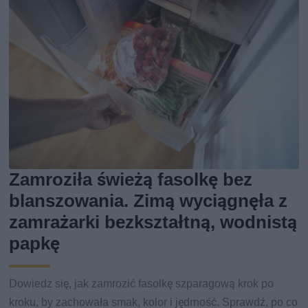
Zamroziła świeżą fasolkę bez
blanszowania. Zimą wyciągnęła z
zamrażarki bezkształtną, wodnistą
papkę
Dowiedz się, jak zamrozić fasolkę szparagową krok po
kroku, by zachowała smak, kolor i jędrność. Sprawdź, po co