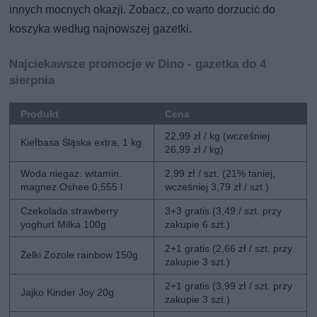
innych mocnych okazji. Zobacz, co warto dorzucić do
koszyka według najnowszej gazetki.
Najciekawsze promocje w Dino - gazetka do 4
sierpnia
Produkt
Cena
22,99 zł / kg (wcześniej
Kiełbasa Śląska extra, 1 kg
26,99 zł / kg)
Woda niegaz. witamin.
2,99 zł / szt. (21% taniej,
magnez Oshee 0,555 l
wcześniej 3,79 zł / szt.)
Czekolada strawberry
3+3 gratis (3,49 / szt. przy
yoghurt Milka 100g
zakupie 6 szt.)
2+1 gratis (2,66 zł / szt. przy
Żelki Zozole rainbow 150g
zakupie 3 szt.)
2+1 gratis (3,99 zł / szt. przy
Jajko Kinder Joy 20g
zakupie 3 szt.)