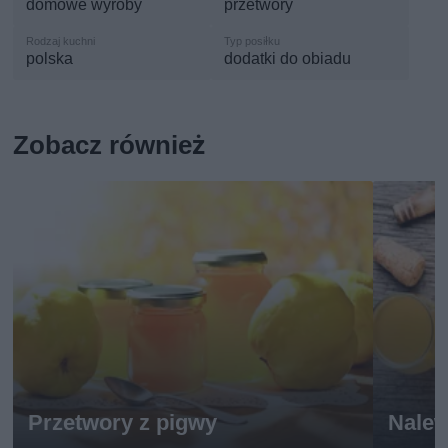
domowe wyroby
przetwory
polska
dodatki do obiadu
Zobacz również
Przetwory z pigwy
Nalew