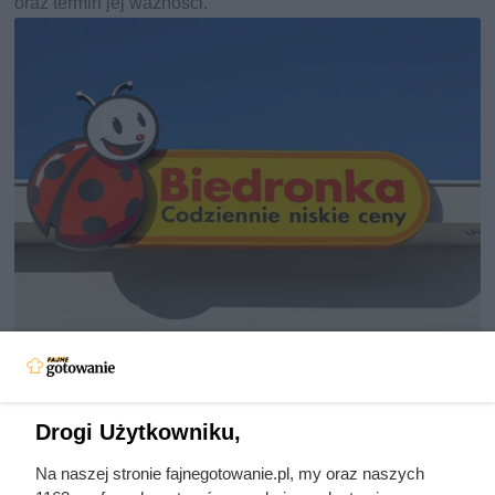
oraz termin jej ważności.
Biedronka przeceniła kultową
kawę o prawie 40 zł. Klienci
Drogi Użytkowniku,
ruszyli do sklepów
Na naszej stronie fajnegotowanie.pl, my oraz naszych