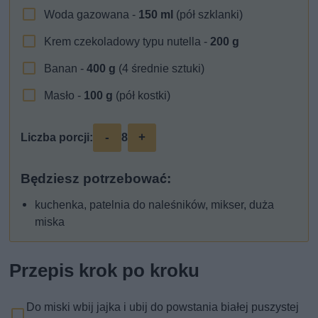
Woda gazowana -
150
ml
(pół szklanki)
Krem czekoladowy typu nutella -
200
g
Banan -
400
g
(4 średnie sztuki)
Masło -
100
g
(pół kostki)
-
+
Liczba porcji:
8
Będziesz potrzebować:
kuchenka, patelnia do naleśników, mikser, duża
miska
Przepis krok po kroku
Do miski wbij jajka i ubij do powstania białej puszystej