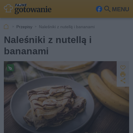
MENU
Fa
Szu
ceb
kaj
Przepisy
Naleśniki z nutellą i bananami
ook
Naleśniki z nutellą i
bananami
Z
D
a
Pr
z
U
p
r
e
u
d
i
pi
s
o
k
s
st
z
u
w
ę
j
e
p
g
et
n
ar
ij
ia