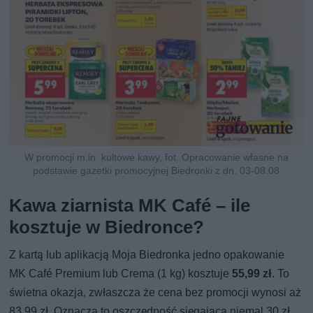
W promocji m.in. kultowe kawy, fot. Opracowanie własne na
podstawie gazetki promocyjnej Biedronki z dn. 03-08.08
Kawa ziarnista MK Café – ile
kosztuje w Biedronce?
Z kartą lub aplikacją Moja Biedronka jedno opakowanie
MK Café Premium lub Crema (1 kg) kosztuje
55,99 zł
. To
świetna okazja, zwłaszcza że cena bez promocji wynosi aż
83,99 zł. Oznacza to oszczędność sięgającą niemal 30 zł