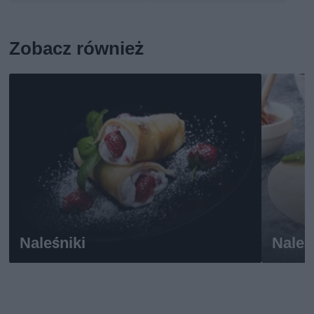
Zobacz również
Naleśniki
Naleś