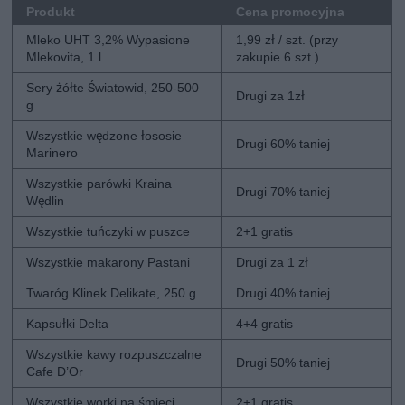
Produkt
Cena promocyjna
Mleko UHT 3,2% Wypasione
1,99 zł / szt. (przy
Mlekovita, 1 l
zakupie 6 szt.)
Sery żółte Światowid, 250-500
Drugi za 1zł
g
Wszystkie wędzone łososie
Drugi 60% taniej
Marinero
Wszystkie parówki Kraina
Drugi 70% taniej
Wędlin
Wszystkie tuńczyki w puszce
2+1 gratis
Wszystkie makarony Pastani
Drugi za 1 zł
Twaróg Klinek Delikate, 250 g
Drugi 40% taniej
Kapsułki Delta
4+4 gratis
Wszystkie kawy rozpuszczalne
Drugi 50% taniej
Cafe D’Or
Wszystkie worki na śmieci
2+1 gratis