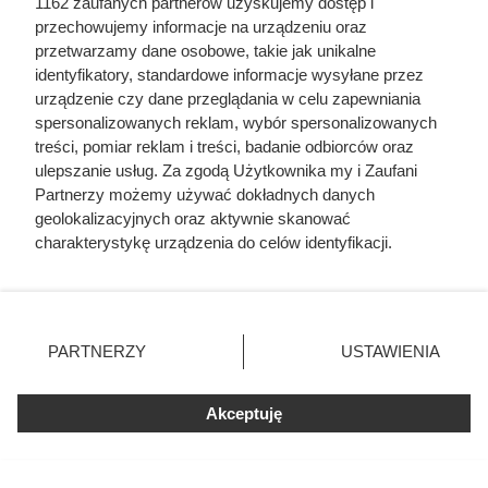
1162 zaufanych partnerów uzyskujemy dostęp i
Miłośnicy kawy ruszyli do Biedronki po Tchibo Exclusive.
przechowujemy informacje na urządzeniu oraz
Przy zakupie dwóch opakowań kilogramowa kawa kosztuje
przetwarzamy dane osobowe, takie jak unikalne
identyfikatory, standardowe informacje wysyłane przez
tylko 49,99 zł zamiast 87,99 zł. Sprawdź warunki promocji i
urządzenie czy dane przeglądania w celu zapewniania
inne okazje z gazetki.
spersonalizowanych reklam, wybór spersonalizowanych
treści, pomiar reklam i treści, badanie odbiorców oraz
ulepszanie usług. Za zgodą Użytkownika my i Zaufani
Partnerzy możemy używać dokładnych danych
geolokalizacyjnych oraz aktywnie skanować
charakterystykę urządzenia do celów identyfikacji.
Ponieważ cenimy Twoją prywatność, prosimy o zgodę na
korzystanie z tych technologii poprzez kliknięcie
„Akceptuję”. Zgoda jest dobrowolna i zawsze możesz ją
zmienić/wycofać klikając przycisk ustawień prywatności
PARTNERZY
USTAWIENIA
znajdujący się w lewym dolnym rogu strony
. Niektóre
rodzaje przetwarzania danych nie wymagają zgody
Akceptuję
użytkownika, ale masz prawo sprzeciwić się takiemu
przetwarzaniu. Preferencje będą miały zastosowania tylko
na tej witrynie.
Luksusowa kawa w cenie, jakiej