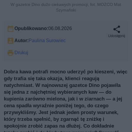
W gazetce Dino dużo ciekawych promocji, fot. MOZCO Mat
Szymański
Opublikowano:
06.08.2026
Udostępnij
Autor:
Paulina Surowiec
Drukuj
Dobra kawa potrafi mocno uderzyć po kieszeni, więc
gdy trafia się taka okazja, klienci reagują
natychmiast. W najnowszej gazetce Dino pojawiła
się jedna z najchętniej wybieranych kaw — do
kupienia zarówno mielona, jak i w ziarnach — a jej
cena spadła wyraźnie poniżej tego, do czego
przywykliśmy. Jest jednak jeden prosty warunek,
który trzeba spełnić, by zgarnąć tę zniżkę i
spokojnie zrobić zapas na dłużej. Co dokładnie