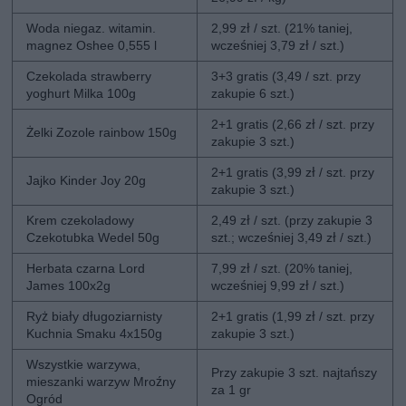
Woda niegaz. witamin.
2,99 zł / szt. (21% taniej,
magnez Oshee 0,555 l
wcześniej 3,79 zł / szt.)
Czekolada strawberry
3+3 gratis (3,49 / szt. przy
yoghurt Milka 100g
zakupie 6 szt.)
2+1 gratis (2,66 zł / szt. przy
Żelki Zozole rainbow 150g
zakupie 3 szt.)
2+1 gratis (3,99 zł / szt. przy
Jajko Kinder Joy 20g
zakupie 3 szt.)
Krem czekoladowy
2,49 zł / szt. (przy zakupie 3
Czekotubka Wedel 50g
szt.; wcześniej 3,49 zł / szt.)
Herbata czarna Lord
7,99 zł / szt. (20% taniej,
James 100x2g
wcześniej 9,99 zł / szt.)
Ryż biały długoziarnisty
2+1 gratis (1,99 zł / szt. przy
Kuchnia Smaku 4x150g
zakupie 3 szt.)
Wszystkie warzywa,
Przy zakupie 3 szt. najtańszy
mieszanki warzyw Mroźny
za 1 gr
Ogród