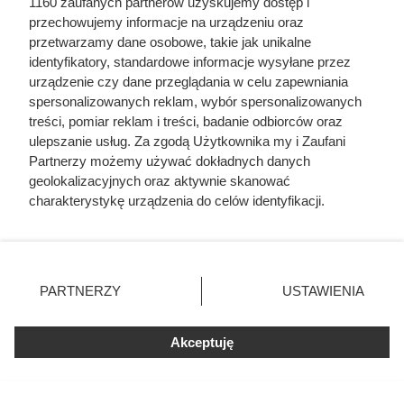
1160 zaufanych partnerów uzyskujemy dostęp i
przechowujemy informacje na urządzeniu oraz
przetwarzamy dane osobowe, takie jak unikalne
identyfikatory, standardowe informacje wysyłane przez
urządzenie czy dane przeglądania w celu zapewniania
spersonalizowanych reklam, wybór spersonalizowanych
treści, pomiar reklam i treści, badanie odbiorców oraz
ulepszanie usług. Za zgodą Użytkownika my i Zaufani
Partnerzy możemy używać dokładnych danych
geolokalizacyjnych oraz aktywnie skanować
charakterystykę urządzenia do celów identyfikacji.
Ponieważ cenimy Twoją prywatność, prosimy o zgodę na
korzystanie z tych technologii poprzez kliknięcie
„Akceptuję”. Zgoda jest dobrowolna i zawsze możesz ją
Sprawdziła cenę regularną i od
zmienić/wycofać klikając przycisk ustawień prywatności
PARTNERZY
USTAWIENIA
znajdujący się w lewym dolnym rogu strony
. Niektóre
razu wzięła zapas. Różnica na
rodzaje przetwarzania danych nie wymagają zgody
kilogramie jest potężna
Akceptuję
użytkownika, ale masz prawo sprzeciwić się takiemu
przetwarzaniu. Preferencje będą miały zastosowania tylko
na tej witrynie.
Kawa ziarnista MK Café 1 kg w dużej promocji w