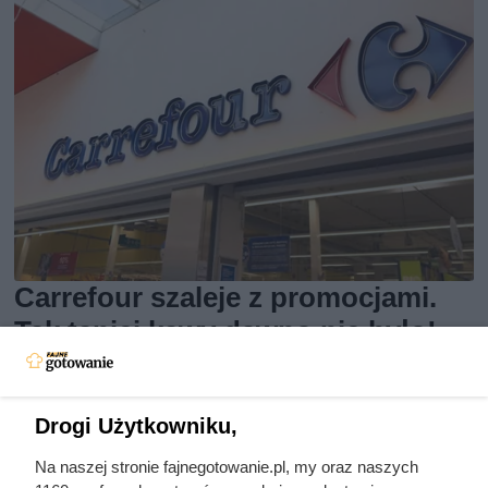
Carrefour szaleje z promocjami.
Tak taniej kawy dawno nie było!
Od poniedziałku promocje w Carrefour: kawa premium do
Drogi Użytkowniku,
-80%, produkty za 1 grosz i rabaty ponad 60%. Zobacz
najlepsze okazje!
Na naszej stronie fajnegotowanie.pl, my oraz naszych