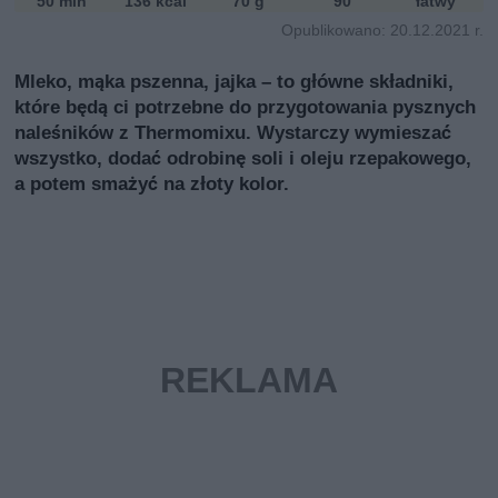
50 min
136 kcal
70 g
90
łatwy
i
Opublikowano: 20.12.2021 r.
Mleko, mąka pszenna, jajka – to główne składniki,
które będą ci potrzebne do przygotowania pysznych
naleśników z Thermomixu. Wystarczy wymieszać
wszystko, dodać odrobinę soli i oleju rzepakowego,
a potem smażyć na złoty kolor.