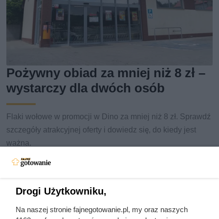
Pożywny obiad za mniej niż 8 zł –
wystarczy dla dwóch osób
Flaki wołowe w promocji w Dino za mniej niż 8 zł. Sprawdź
szczegóły atrakcyjnej oferty i dowiedz się, do kiedy jest
ważna.
Drogi Użytkowniku,
Na naszej stronie fajnegotowanie.pl, my oraz naszych