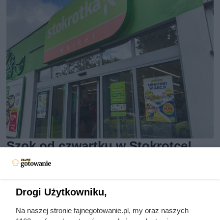
Szok od czwartku w Stokrotce!
Kawa za darmo bez limitu
W najnowszej gazetce aktualnej od czwartku rządzi
Drogi Użytkowniku,
promocja na słynną kawę. Jedno opakowanie za free, a
Na naszej stronie fajnegotowanie.pl, my oraz naszych
oprócz tego mnóstwo atrakcyjnych rabatów.