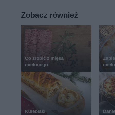
Zobacz również
Co zrobić z mięsa
Zapie
mielonego
miel
Kulebiaki
Danie