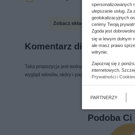
spersonalizowanych re
ulepszanie usług. Za
geolokalizacyjnych or
Zobacz składniki odżywcze
Zo
cenimy Twoją prywatno
Zgoda jest dobrowoln
się w lewym dolnym r
Komentarz dietetyka
ale masz prawo sprzec
witrynie.
Zapoznaj się z poniż
Taka propozycja jest wolna od węglowodanów. Przepi
internetowych. Szcze
wygląd włosów, skóry i paznokci.
Prywatności i Cookie
PARTNERZY
Podoba Ci 