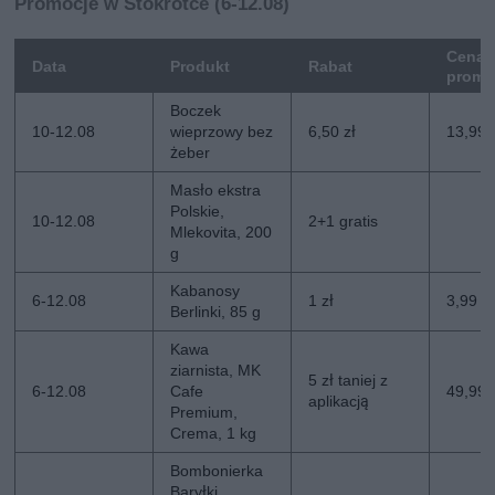
Promocje w Stokrotce (6-12.08)
Cena
Data
Produkt
Rabat
promo
Boczek
10-12.08
wieprzowy bez
6,50 zł
13,99 
żeber
Masło ekstra
Polskie,
10-12.08
2+1 gratis
Mlekovita, 200
g
Kabanosy
6-12.08
1 zł
3,99 zł
Berlinki, 85 g
Kawa
ziarnista, MK
5 zł taniej z
6-12.08
Cafe
49,99 z
aplikacją
Premium,
Crema, 1 kg
Bombonierka
Baryłki