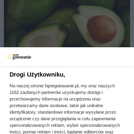
Drogi Użytkowniku,
Uwaga na toksyczną persinę! Ten
Na naszej stronie fajnegotowanie.pl, my oraz naszych
popularny owoc może być
1162 zaufanych partnerów uzyskujemy dostęp i
śmiertelnie groźny dla Twojego
przechowujemy informacje na urządzeniu oraz
przetwarzamy dane osobowe, takie jak unikalne
pupila
identyfikatory, standardowe informacje wysyłane przez
urządzenie czy dane przeglądania w celu zapewniania
spersonalizowanych reklam, wybór spersonalizowanych
Awokado: zdrowy tłuszcz czy kaloryczna pułapka?
treści, pomiar reklam i treści, badanie odbiorców oraz