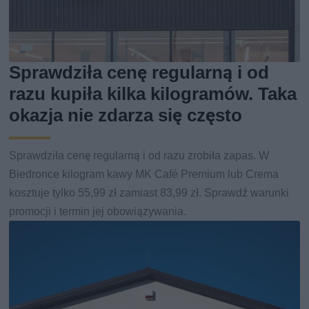
Sprawdziła cenę regularną i od
razu kupiła kilka kilogramów. Taka
okazja nie zdarza się często
Sprawdziła cenę regularną i od razu zrobiła zapas. W
Biedronce kilogram kawy MK Café Premium lub Crema
kosztuje tylko 55,99 zł zamiast 83,99 zł. Sprawdź warunki
promocji i termin jej obowiązywania.