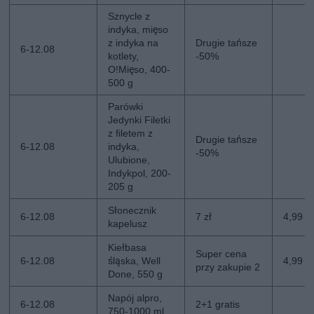
Sznycle z
indyka, mięso
z indyka na
Drugie tańsze
6-12.08
kotlety,
-50%
O!Mięso, 400-
500 g
Parówki
Jedynki Filetki
z filetem z
Drugie tańsze
6-12.08
indyka,
-50%
Ulubione,
Indykpol, 200-
205 g
Słonecznik
6-12.08
7 zł
4,99 zł
kapelusz
Kiełbasa
Super cena
6-12.08
śląska, Well
4,99 z
przy zakupie 2
Done, 550 g
Napój alpro,
6-12.08
2+1 gratis
750-1000 ml