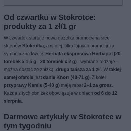
Od czwartku w Stokrotce:
produkty za 1 zł/1 gr
W czwartek startuje nowa gazetka promocyjna sieci
sklepów
Stokrotka,
a w niej kilka fajnych promocji za
symboliczną kwotę.
Herbata ekspresowa Herbapol (20
torebek x 1,5 g - 20 torebek x 2 g)
- wybrane rodzaje -
można dostać ze zniżką „
druga tańsza za 1 zł
”. W
takiej
samej ofercie
jest
danie Knorr (48-71 g)
. Z kolei
przyprawy Kamis (5-40 g)
mają rabat
2+1 za grosz
.
Każda z tych obniżek obowiązuje w dniach
od 6 do 12
sierpnia
.
Darmowe artykuły w Stokrotce w
tym tygodniu