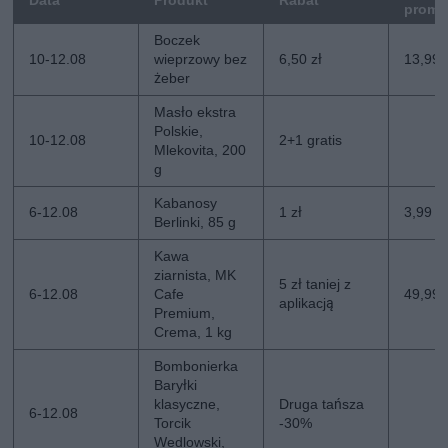
promo
Boczek
10-12.08
wieprzowy bez
6,50 zł
13,99 
żeber
Masło ekstra
Polskie,
10-12.08
2+1 gratis
Mlekovita, 200
g
Kabanosy
6-12.08
1 zł
3,99 zł
Berlinki, 85 g
Kawa
ziarnista, MK
5 zł taniej z
6-12.08
Cafe
49,99 z
aplikacją
Premium,
Crema, 1 kg
Bombonierka
Baryłki
klasyczne,
Druga tańsza
6-12.08
Torcik
-30%
Wedlowski,