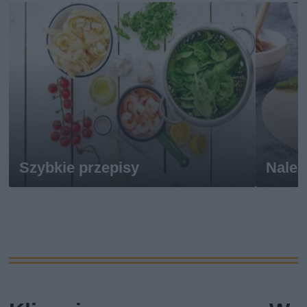
Szybkie przepisy
Naleś