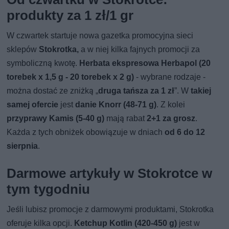
produkty za 1 zł/1 gr
W czwartek startuje nowa gazetka promocyjna sieci
sklepów
Stokrotka,
a w niej kilka fajnych promocji za
symboliczną kwotę.
Herbata ekspresowa Herbapol (20
torebek x 1,5 g - 20 torebek x 2 g)
- wybrane rodzaje -
można dostać ze zniżką „
druga tańsza za 1 zł
”. W
takiej
samej ofercie
jest
danie Knorr (48-71 g)
. Z kolei
przyprawy Kamis (5-40 g)
mają rabat
2+1 za grosz
.
Każda z tych obniżek obowiązuje w dniach
od 6 do 12
sierpnia
.
Darmowe artykuły w Stokrotce w
tym tygodniu
Jeśli lubisz promocje z darmowymi produktami, Stokrotka
oferuje kilka opcji.
Ketchup Kotlin (420-450 g)
jest w