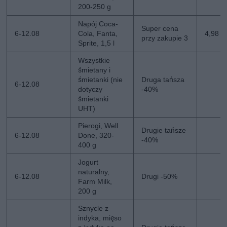
200-250 g
Napój Coca-
Super cena
6-12.08
Cola, Fanta,
4,98 zł
przy zakupie 3
Sprite, 1,5 l
Wszystkie
śmietany i
śmietanki (nie
Druga tańsza
6-12.08
dotyczy
-40%
śmietanki
UHT)
Pierogi, Well
Drugie tańsze
6-12.08
Done, 320-
-40%
400 g
Jogurt
naturalny,
6-12.08
Drugi -50%
Farm Milk,
200 g
Sznycle z
indyka, mięso