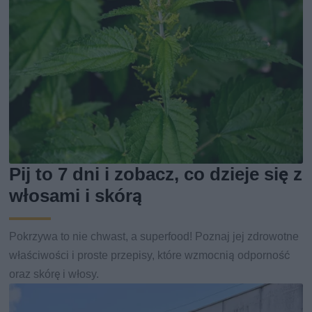
Pij to 7 dni i zobacz, co dzieje się z
włosami i skórą
Pokrzywa to nie chwast, a superfood! Poznaj jej zdrowotne
właściwości i proste przepisy, które wzmocnią odporność
oraz skórę i włosy.