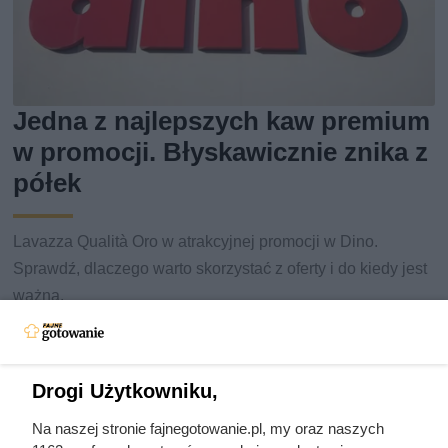
Jedna z najlepszych kaw premium
w promocji. Błyskawicznie znika z
półek
Lavazza Qualità Oro w atrakcyjnej promocji w Dino.
Sprawdź, dlaczego warto skorzystać z oferty i do kiedy jest
ważna.
Drogi Użytkowniku,
Na naszej stronie fajnegotowanie.pl, my oraz naszych