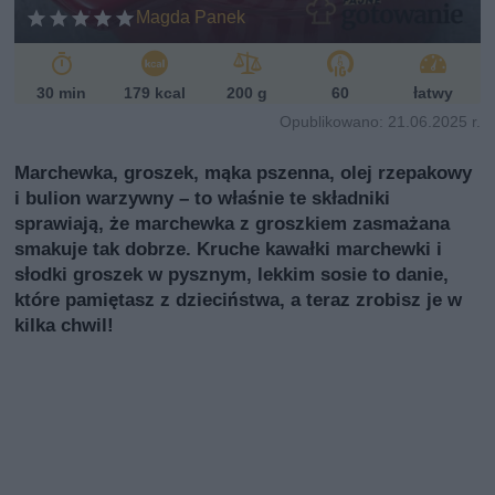
i
Magda Panek
30 min
179 kcal
200 g
60
łatwy
Opublikowano: 21.06.2025 r.
Marchewka, groszek, mąka pszenna, olej rzepakowy
i bulion warzywny – to właśnie te składniki
sprawiają, że marchewka z groszkiem zasmażana
smakuje tak dobrze. Kruche kawałki marchewki i
słodki groszek w pysznym, lekkim sosie to danie,
które pamiętasz z dzieciństwa, a teraz zrobisz je w
kilka chwil!