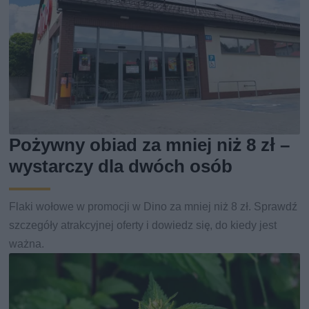
Pożywny obiad za mniej niż 8 zł –
wystarczy dla dwóch osób
Flaki wołowe w promocji w Dino za mniej niż 8 zł. Sprawdź
szczegóły atrakcyjnej oferty i dowiedz się, do kiedy jest
ważna.