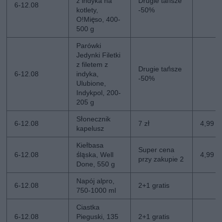
z indyka na
Drugie tańsze
6-12.08
kotlety,
-50%
O!Mięso, 400-
500 g
Parówki
Jedynki Filetki
z filetem z
Drugie tańsze
6-12.08
indyka,
-50%
Ulubione,
Indykpol, 200-
205 g
Słonecznik
6-12.08
7 zł
4,99 zł
kapelusz
Kiełbasa
Super cena
6-12.08
śląska, Well
4,99 z
przy zakupie 2
Done, 550 g
Napój alpro,
6-12.08
2+1 gratis
750-1000 ml
Ciastka
6-12.08
Pieguski, 135
2+1 gratis