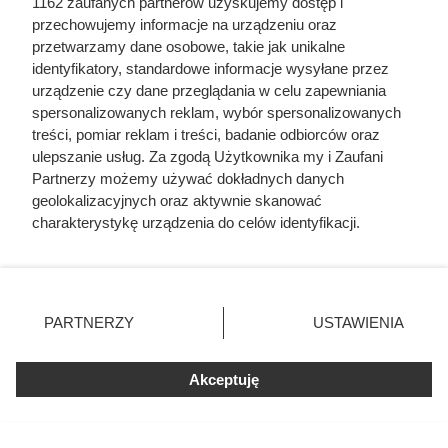
1162 zaufanych partnerów uzyskujemy dostęp i
przechowujemy informacje na urządzeniu oraz
przetwarzamy dane osobowe, takie jak unikalne
identyfikatory, standardowe informacje wysyłane przez
urządzenie czy dane przeglądania w celu zapewniania
spersonalizowanych reklam, wybór spersonalizowanych
treści, pomiar reklam i treści, badanie odbiorców oraz
ulepszanie usług. Za zgodą Użytkownika my i Zaufani
Partnerzy możemy używać dokładnych danych
Uwaga na toksyczną persinę! Ten
geolokalizacyjnych oraz aktywnie skanować
popularny owoc może być
charakterystykę urządzenia do celów identyfikacji.
Ponieważ cenimy Twoją prywatność, prosimy o zgodę na
śmiertelnie groźny dla Twojego
korzystanie z tych technologii poprzez kliknięcie
pupila
„Akceptuję”. Zgoda jest dobrowolna i zawsze możesz ją
zmienić/wycofać klikając przycisk ustawień prywatności
PARTNERZY
USTAWIENIA
znajdujący się w lewym dolnym rogu strony
. Niektóre
Awokado: zdrowy tłuszcz czy kaloryczna pułapka?
rodzaje przetwarzania danych nie wymagają zgody
Sprawdź, czy warto jeść je na diecie, jakie ma wartości i jak
Akceptuję
użytkownika, ale masz prawo sprzeciwić się takiemu
je włączyć do menu.
przetwarzaniu. Preferencje będą miały zastosowania tylko
na tej witrynie.