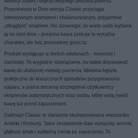
selekcji ziaren i dopracowanego procesu palenia.
Przeceniona w Dino wersja Classic przyciąga
intensywnym aromatem i zbalansowanym, przyjemnie
„okrągłym” smakiem. Nic dziwnego, że wiele osób wybiera
ją na start dnia – poranna kawa zyskuje tu wyraźny
charakter, ale bez przesadnej goryczy.
Produkt występuje w dwóch odsłonach – mielonej i
ziarnistej. To wygodne rozwiązanie, bo łatwo dopasować
kawę do ulubionej metody parzenia. Mielona będzie
praktyczna do klasycznych sposobów przygotowania
naparu, a ziarna docenią szczególnie użytkownicy
ekspresów automatycznych oraz osoby, które wolą mielić
kawę tuż przed zaparzeniem.
Dallmayr Classic to starannie skomponowana mieszanka
Arabiki i Robusty. Takie zestawienie daje wyrazisty aromat,
głębszy smak i subtelną cremę po zaparzeniu. To