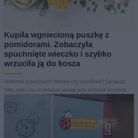
Kupiła wgniecioną puszkę z
pomidorami. Zobaczyła
spuchnięte wieczko i szybko
wrzuciła ją do kosza
Jedzenie w puszkach: zdrowe czy szkodliwe? Sprawdź
fakty, mity i na co zwracać uwagę przy wyborze konserw.