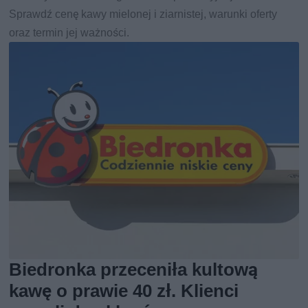
Sprawdź cenę kawy mielonej i ziarnistej, warunki oferty
oraz termin jej ważności.
Biedronka przeceniła kultową
kawę o prawie 40 zł. Klienci