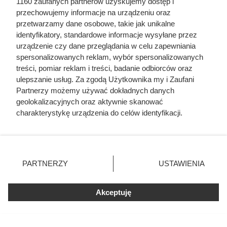
1160 zaufanych partnerów uzyskujemy dostęp i
Carrefour szaleje z promocjami.
przechowujemy informacje na urządzeniu oraz
Tak taniej kawy dawno nie było!
przetwarzamy dane osobowe, takie jak unikalne
identyfikatory, standardowe informacje wysyłane przez
urządzenie czy dane przeglądania w celu zapewniania
Od poniedziałku promocje w Carrefour: kawa premium do
spersonalizowanych reklam, wybór spersonalizowanych
-80%, produkty za 1 grosz i rabaty ponad 60%. Zobacz
treści, pomiar reklam i treści, badanie odbiorców oraz
najlepsze okazje!
ulepszanie usług. Za zgodą Użytkownika my i Zaufani
Partnerzy możemy używać dokładnych danych
geolokalizacyjnych oraz aktywnie skanować
charakterystykę urządzenia do celów identyfikacji.
Ponieważ cenimy Twoją prywatność, prosimy o zgodę na
korzystanie z tych technologii poprzez kliknięcie
„Akceptuję”. Zgoda jest dobrowolna i zawsze możesz ją
zmienić/wycofać klikając przycisk ustawień prywatności
PARTNERZY
USTAWIENIA
znajdujący się w lewym dolnym rogu strony
. Niektóre
rodzaje przetwarzania danych nie wymagają zgody
Akceptuję
użytkownika, ale masz prawo sprzeciwić się takiemu
przetwarzaniu. Preferencje będą miały zastosowania tylko
na tej witrynie.