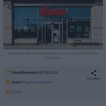
W gazetce Dino dużo ciekawych promocji, fot. MOZCO Mat
Szymański
Opublikowano:
06.08.2026
Udostępnij
Autor:
Paulina Surowiec
Drukuj