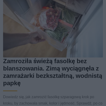
Zamroziła świeżą fasolkę bez
blanszowania. Zimą wyciągnęła z
zamrażarki bezkształtną, wodnistą
papkę
Dowiedz się, jak zamrozić fasolkę szparagową krok po
kroku, by zachowała smak, kolor i jędrność. Sprawdź, po co