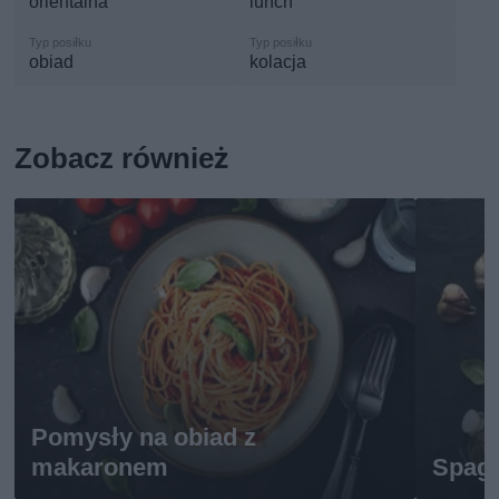
orientalna
lunch
obiad
kolacja
Zobacz również
Pomysły na obiad z
makaronem
Spagh