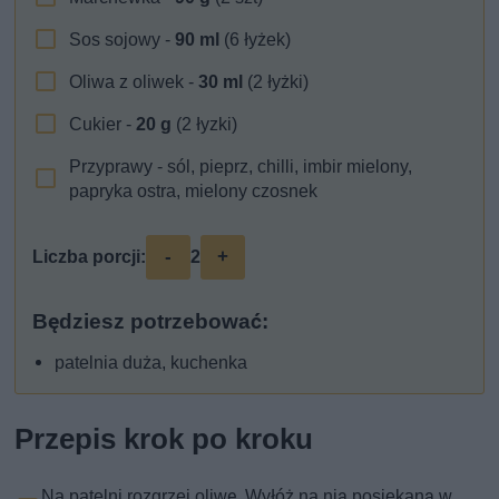
Sos sojowy -
90
ml
(6 łyżek)
Oliwa z oliwek -
30
ml
(2 łyżki)
Cukier -
20
g
(2 łyzki)
Przyprawy - sól, pieprz, chilli, imbir mielony,
papryka ostra, mielony czosnek
-
+
Liczba porcji:
2
Będziesz potrzebować:
patelnia duża, kuchenka
Przepis krok po kroku
Na patelni rozgrzej oliwę. Wyłóż na nią posiekaną w