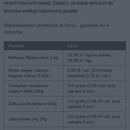
innych mocnych okazji. Zobacz, co warto dorzucić do
koszyka według najnowszej gazetki.
Najciekawsze promocje w Dino - gazetka do 4
sierpnia
Produkt
Cena
22,99 zł / kg (wcześniej
Kiełbasa Śląska extra, 1 kg
26,99 zł / kg)
Woda niegaz. witamin.
2,99 zł / szt. (21% taniej,
magnez Oshee 0,555 l
wcześniej 3,79 zł / szt.)
Czekolada strawberry
3+3 gratis (3,49 / szt. przy
yoghurt Milka 100g
zakupie 6 szt.)
2+1 gratis (2,66 zł / szt. przy
Żelki Zozole rainbow 150g
zakupie 3 szt.)
2+1 gratis (3,99 zł / szt. przy
Jajko Kinder Joy 20g
zakupie 3 szt.)