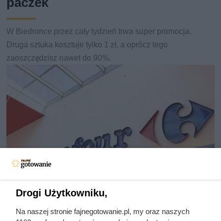
paczek
W Biedronce przez cały tydzień trwa super promocja.
Druga sztuka kosztuje tylko 1 zł, a oprócz tego
zaoszczędzisz nawet do 90%.
Drogi Użytkowniku,
Na naszej stronie fajnegotowanie.pl, my oraz naszych