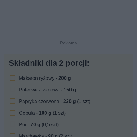
Składniki dla
2
porcji:
Makaron ryżowy -
200
g
Polędwica wołowa -
150
g
Papryka czerwona -
230
g
(1 szt)
Cebula -
100
g
(1 szt)
Por -
70
g
(0,5 szt)
Marchewka -
90
g
(2 szt)