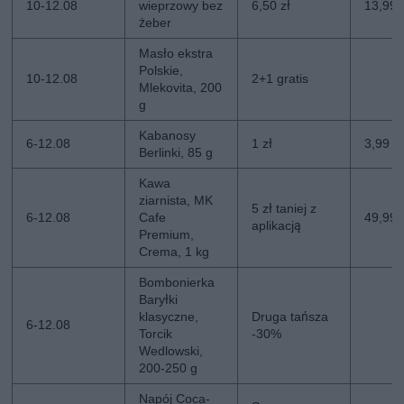
10-12.08
wieprzowy bez
6,50 zł
13,99 
żeber
Masło ekstra
Polskie,
10-12.08
2+1 gratis
Mlekovita, 200
g
Kabanosy
6-12.08
1 zł
3,99 zł
Berlinki, 85 g
Kawa
ziarnista, MK
5 zł taniej z
6-12.08
Cafe
49,99 z
aplikacją
Premium,
Crema, 1 kg
Bombonierka
Baryłki
klasyczne,
Druga tańsza
6-12.08
Torcik
-30%
Wedlowski,
200-250 g
Napój Coca-