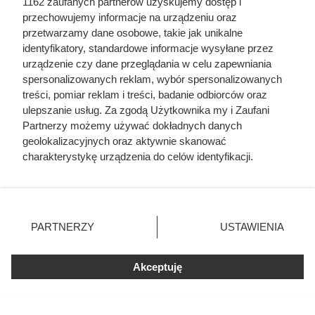
1162 zaufanych partnerów uzyskujemy dostęp i
przechowujemy informacje na urządzeniu oraz
przetwarzamy dane osobowe, takie jak unikalne
identyfikatory, standardowe informacje wysyłane przez
urządzenie czy dane przeglądania w celu zapewniania
spersonalizowanych reklam, wybór spersonalizowanych
treści, pomiar reklam i treści, badanie odbiorców oraz
Uwaga na toksyczną persinę! Ten
ulepszanie usług. Za zgodą Użytkownika my i Zaufani
Partnerzy możemy używać dokładnych danych
popularny owoc może być
geolokalizacyjnych oraz aktywnie skanować
śmiertelnie groźny dla Twojego
charakterystykę urządzenia do celów identyfikacji.
Ponieważ cenimy Twoją prywatność, prosimy o zgodę na
pupila
korzystanie z tych technologii poprzez kliknięcie
„Akceptuję”. Zgoda jest dobrowolna i zawsze możesz ją
zmienić/wycofać klikając przycisk ustawień prywatności
Awokado: zdrowy tłuszcz czy kaloryczna pułapka?
PARTNERZY
USTAWIENIA
znajdujący się w lewym dolnym rogu strony
. Niektóre
Sprawdź, czy warto jeść je na diecie, jakie ma wartości i jak
rodzaje przetwarzania danych nie wymagają zgody
je włączyć do menu.
Akceptuję
użytkownika, ale masz prawo sprzeciwić się takiemu
przetwarzaniu. Preferencje będą miały zastosowania tylko
na tej witrynie.