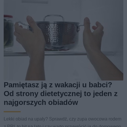
Pamiętasz ją z wakacji u babci?
Od strony dietetycznej to jeden z
najgorszych obiadów
Lekki obiad na upały? Sprawdź, czy zupa owocowa rodem
z PRL to hit na lato i czy warto przywrócić ją do domowego