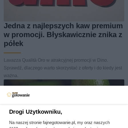
Jedna z najlepszych kaw premium
w promocji. Błyskawicznie znika z
półek
Lavazza Qualità Oro w atrakcyjnej promocji w Dino.
Sprawdź, dlaczego warto skorzystać z oferty i do kiedy jest
ważna.
Drogi Użytkowniku,
Na naszej stronie fajnegotowanie.pl, my oraz naszych