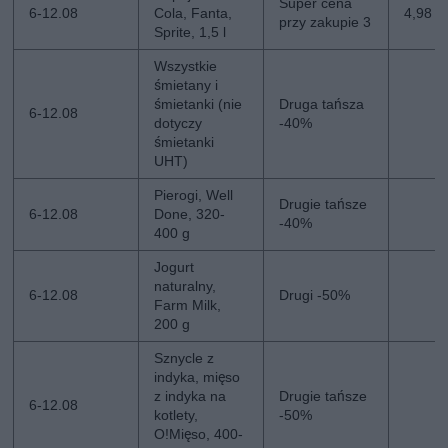
Super cena
6-12.08
Cola, Fanta,
4,98 zł
przy zakupie 3
Sprite, 1,5 l
Wszystkie
śmietany i
śmietanki (nie
Druga tańsza
6-12.08
dotyczy
-40%
śmietanki
UHT)
Pierogi, Well
Drugie tańsze
6-12.08
Done, 320-
-40%
400 g
Jogurt
naturalny,
6-12.08
Drugi -50%
Farm Milk,
200 g
Sznycle z
indyka, mięso
z indyka na
Drugie tańsze
6-12.08
kotlety,
-50%
O!Mięso, 400-