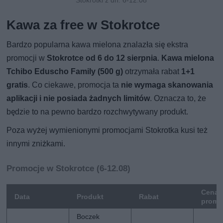
Kawa za free w Stokrotce
Bardzo popularna kawa mielona znalazła się ekstra
promocji w
Stokrotce od 6 do 12 sierpnia
.
Kawa mielona
Tchibo Eduscho Family (500 g)
otrzymała rabat
1+1
gratis
. Co ciekawe, promocja ta
nie wymaga skanowania
aplikacji i nie posiada żadnych limitów
. Oznacza to, że
będzie to na pewno bardzo rozchwytywany produkt.
Poza wyżej wymienionymi promocjami Stokrotka kusi też
innymi zniżkami.
Promocje w Stokrotce (6-12.08)
Cena
Data
Produkt
Rabat
promo
Boczek