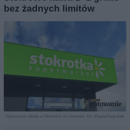
bez żadnych limitów
Najnowsze rabaty w Stokrotce od czwartku, fot. MagdaWygralak