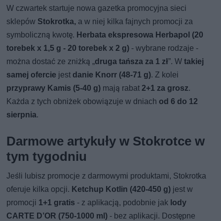
W czwartek startuje nowa gazetka promocyjna sieci
sklepów
Stokrotka,
a w niej kilka fajnych promocji za
symboliczną kwotę.
Herbata ekspresowa Herbapol (20
torebek x 1,5 g - 20 torebek x 2 g)
- wybrane rodzaje -
można dostać ze zniżką „
druga tańsza za 1 zł
”. W
takiej
samej ofercie
jest
danie Knorr (48-71 g)
. Z kolei
przyprawy Kamis (5-40 g)
mają rabat
2+1 za grosz
.
Każda z tych obniżek obowiązuje w dniach
od 6 do 12
sierpnia
.
Darmowe artykuły w Stokrotce w
tym tygodniu
Jeśli lubisz promocje z darmowymi produktami, Stokrotka
oferuje kilka opcji.
Ketchup Kotlin (420-450 g)
jest w
promocji
1+1 gratis
- z aplikacją, podobnie jak
lody
CARTE D’OR (750-1000 ml)
- bez aplikacji. Dostępne