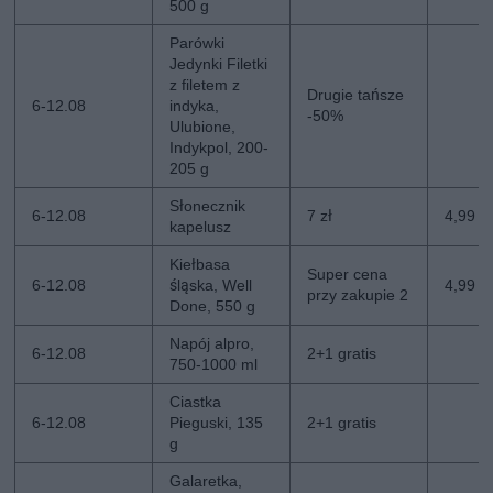
500 g
Parówki
Jedynki Filetki
z filetem z
Drugie tańsze
6-12.08
indyka,
-50%
Ulubione,
Indykpol, 200-
205 g
Słonecznik
6-12.08
7 zł
4,99 zł
kapelusz
Kiełbasa
Super cena
6-12.08
śląska, Well
4,99 z
przy zakupie 2
Done, 550 g
Napój alpro,
6-12.08
2+1 gratis
750-1000 ml
Ciastka
6-12.08
Pieguski, 135
2+1 gratis
g
Galaretka,