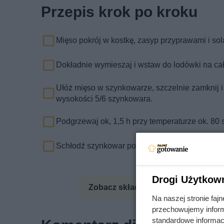
Przepis krok po kroku
Mięso pokrój w kostkę, zasyp przyprawami i sol
Dokładnie wymieszaj i wstaw do lodówki na cał
Ułóż mięso w szynkowarze, szczelnie zamknij 
wysokości 5/6 szynkowara.
Podgrzewaj ok, 1,5 h przy temperaturze ok. 80 s
Schłodź szynkowar pod zimną wodą i wstaw do 
Drogi Użytkow
Zobacz składniki odżywcze
Zo
Na naszej stronie fa
przechowujemy informa
standardowe informac