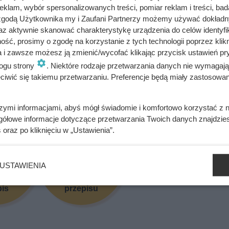
klam, wybór spersonalizowanych treści, pomiar reklam i treści, bad
 zgodą Użytkownika my i Zaufani Partnerzy możemy używać dokład
az aktywnie skanować charakterystykę urządzenia do celów identyfi
akościowo mięso do samodzielnego przygotowania w domu.
ść, prosimy o zgodę na korzystanie z tych technologii poprzez klikn
a i zawsze możesz ją zmienić/wycofać klikając przycisk ustawień pr
~ Aleksandra Dziura
ogu strony
. Niektóre rodzaje przetwarzania danych nie wymagaj
iwić się takiemu przetwarzaniu. Preferencje będą miały zastosowania
się przepis? Oceń go!
szymi informacjami, abyś mógł świadomie i komfortowo korzystać z
gółowe informacje dotyczące przetwarzania Twoich danych znajdzi
s
oraz po kliknięciu w „Ustawienia”.
USTAWIENIA
cam
Nie polecam
pis
przepisu