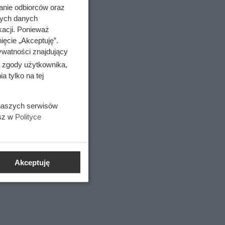
anie odbiorców oraz
nych danych
kacji. Ponieważ
ięcie „Akceptuję”.
ywatności znajdujący
, dietetyk
ą zgody użytkownika,
 tylko na tej
 naszych serwisów
esz w
Polityce
Akceptuję