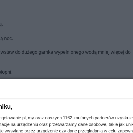
ą.
ą noc.
i wstaw do dużego garnka wypełnionego wodą mniej więcej do
topni.
lodówki na 12 h.
niku,
bacz alergeny
Oblicz koszty przyrządzenia potrawy
jnegotowanie.pl, my oraz naszych 1162 zaufanych partnerów uzyskuje
cje na urządzeniu oraz przetwarzamy dane osobowe, takie jak unika
je wysyłane przez urządzenie czy dane przeglądania w celu zapewn