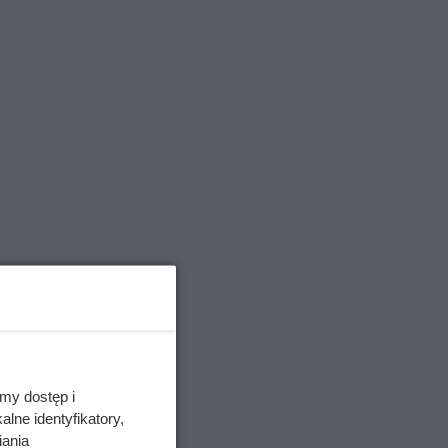
my dostęp i
lne identyfikatory,
iania