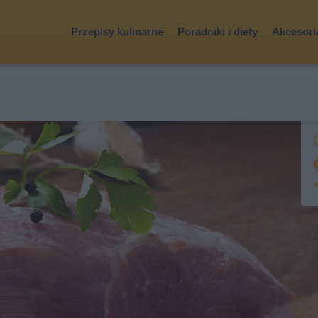
Przepisy kulinarne
Poradniki i diety
Akcesoria