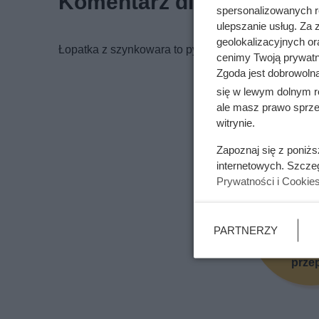
Komentarz dietetyka
spersonalizowanych re
ulepszanie usług. Za
geolokalizacyjnych or
Łopatka z szynkowara to pyszne, zdrowe, dobre j
cenimy Twoją prywatno
Zgoda jest dobrowoln
się w lewym dolnym r
ale masz prawo sprzec
witrynie.
Podoba Ci 
Zapoznaj się z poniż
internetowych. Szcze
Prywatności i Cookie
PARTNERZY
Pole
prze