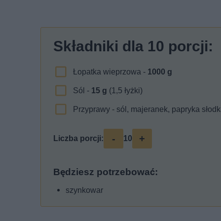
Składniki dla
10
porcji:
Łopatka wieprzowa -
1000
g
Sól -
15
g
(1,5 łyżki)
Przyprawy - sól, majeranek, papryka słodka
-
+
Liczba porcji:
10
Będziesz potrzebować:
szynkowar