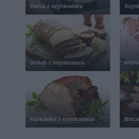
Dania z szynkowara
Szyn
Schab z szynkowara
Mielo
Karkówka z szynkowara
Bocz