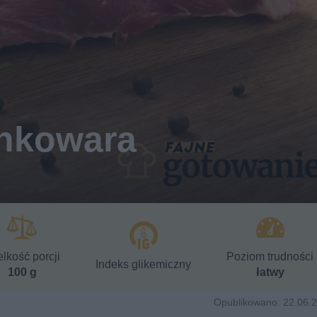
ynkowara
lkość porcji
Poziom trudności
Indeks glikemiczny
100 g
łatwy
Opublikowano: 22.06.2