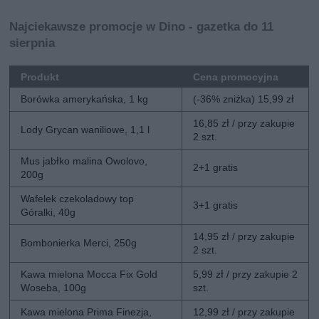
Najciekawsze promocje w Dino - gazetka do 11
sierpnia
Produkt
Cena promocyjna
Borówka amerykańska, 1 kg
(-36% zniżka) 15,99 zł
16,85 zł / przy zakupie
Lody Grycan waniliowe, 1,1 l
2 szt.
Mus jabłko malina Owolovo,
2+1 gratis
200g
Wafelek czekoladowy top
3+1 gratis
Góralki, 40g
14,95 zł / przy zakupie
Bombonierka Merci, 250g
2 szt.
Kawa mielona Mocca Fix Gold
5,99 zł / przy zakupie 2
Woseba, 100g
szt.
Kawa mielona Prima Finezja,
12,99 zł / przy zakupie