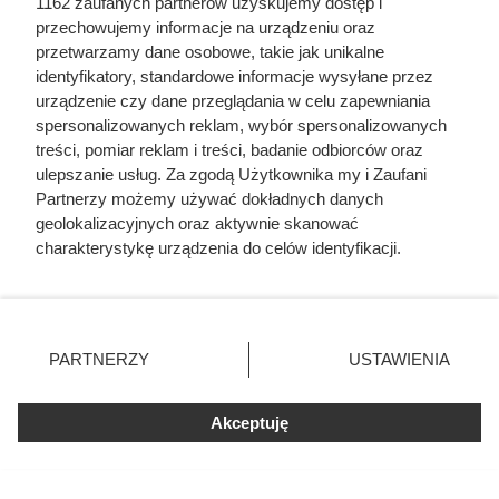
1162 zaufanych partnerów uzyskujemy dostęp i
przechowujemy informacje na urządzeniu oraz
przetwarzamy dane osobowe, takie jak unikalne
identyfikatory, standardowe informacje wysyłane przez
urządzenie czy dane przeglądania w celu zapewniania
Biedronka daje 5 produktów
spersonalizowanych reklam, wybór spersonalizowanych
gratis. Do tego rabaty sięgają 90%
treści, pomiar reklam i treści, badanie odbiorców oraz
ulepszanie usług. Za zgodą Użytkownika my i Zaufani
Partnerzy możemy używać dokładnych danych
Biedronka przygotowała prawdziwy festiwal promocji.
geolokalizacyjnych oraz aktywnie skanować
charakterystykę urządzenia do celów identyfikacji.
Czekają akcje 5+5 gratis, rabaty sięgające nawet 90% i
Ponieważ cenimy Twoją prywatność, prosimy o zgodę na
oferta z drugim produktem 60% taniej.
korzystanie z tych technologii poprzez kliknięcie
„Akceptuję”. Zgoda jest dobrowolna i zawsze możesz ją
zmienić/wycofać klikając przycisk ustawień prywatności
PARTNERZY
USTAWIENIA
znajdujący się w lewym dolnym rogu strony
. Niektóre
rodzaje przetwarzania danych nie wymagają zgody
Fajne Gotowanie
Akceptuję
użytkownika, ale masz prawo sprzeciwić się takiemu
Mapa strony
przetwarzaniu. Preferencje będą miały zastosowania tylko
Inne serwisy Grupy KB.pl
na tej witrynie.
Informacje prawne