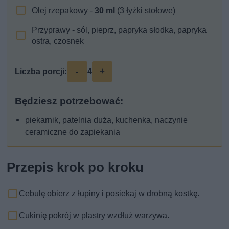
Olej rzepakowy -
30
ml
(3 łyżki stołowe)
Przyprawy - sól, pieprz, papryka słodka, papryka
ostra, czosnek
-
+
Liczba porcji:
4
Będziesz potrzebować:
piekarnik, patelnia duża, kuchenka, naczynie
ceramiczne do zapiekania
Przepis krok po kroku
Cebulę obierz z łupiny i posiekaj w drobną kostkę.
Cukinię pokrój w plastry wzdłuż warzywa.