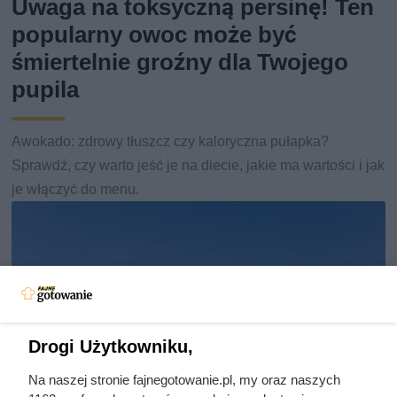
Uwaga na toksyczną persinę! Ten
popularny owoc może być
śmiertelnie groźny dla Twojego
pupila
Awokado: zdrowy tłuszcz czy kaloryczna pułapka?
Sprawdź, czy warto jeść je na diecie, jakie ma wartości i jak
je włączyć do menu.
Drogi Użytkowniku,
Na naszej stronie fajnegotowanie.pl, my oraz naszych