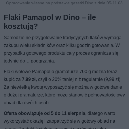
Opracowanie własne na podstawie gazetki Dino z dnia 05-11.08
Flaki Pamapol w Dino – ile
kosztują?
Samodzielne przygotowanie tradycyjnych flaków wymaga
zakupu wielu składników oraz kilku godzin gotowania. W
przypadku gotowego produktu cały proces ogranicza się
jedynie do… podgrzania.
Flaki wołowe Pamapol o gramaturze 700 g można teraz
kupić za
7,99 zł
, czyli o 20% taniej niż regularnie (9,99 zł).
Za niewielką kwotę wyposażyć się można w gotowe danie
o dużej gramaturze, które może stanowić pełnowartościowy
obiad dla dwóch osób.
Oferta obowiązuje od 5 do 11 sierpnia
, dlatego warto
wykorzystać okazję i zaopatrzyć się w gotowy obiad na
zapas. Produkt świetnie sprawdzi się również jako