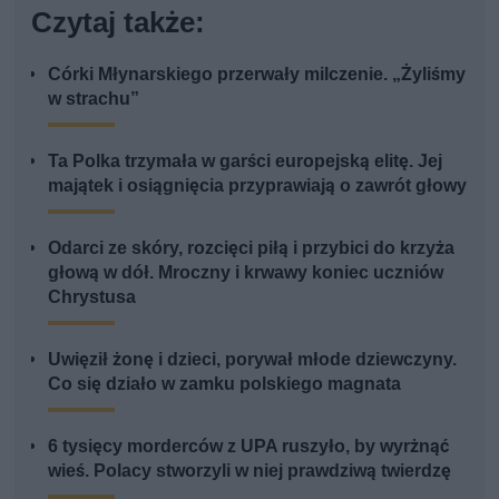
Czytaj także:
Córki Młynarskiego przerwały milczenie. „Żyliśmy
w strachu”
Ta Polka trzymała w garści europejską elitę. Jej
majątek i osiągnięcia przyprawiają o zawrót głowy
Odarci ze skóry, rozcięci piłą i przybici do krzyża
głową w dół. Mroczny i krwawy koniec uczniów
Chrystusa
Uwięził żonę i dzieci, porywał młode dziewczyny.
Co się działo w zamku polskiego magnata
6 tysięcy morderców z UPA ruszyło, by wyrżnąć
wieś. Polacy stworzyli w niej prawdziwą twierdzę