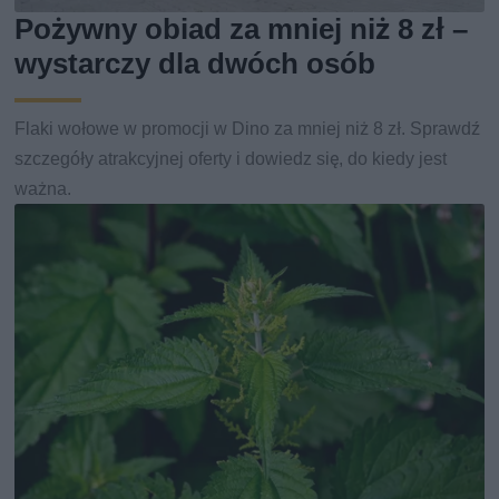
Pożywny obiad za mniej niż 8 zł –
wystarczy dla dwóch osób
Flaki wołowe w promocji w Dino za mniej niż 8 zł. Sprawdź
szczegóły atrakcyjnej oferty i dowiedz się, do kiedy jest
ważna.