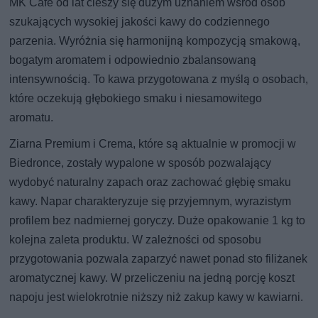
MK Café od lat cieszy się dużym uznaniem wśród osób
szukających wysokiej jakości kawy do codziennego
parzenia. Wyróżnia się harmonijną kompozycją smakową,
bogatym aromatem i odpowiednio zbalansowaną
intensywnością. To kawa przygotowana z myślą o osobach,
które oczekują głębokiego smaku i niesamowitego
aromatu.
Ziarna Premium i Crema, które są aktualnie w promocji w
Biedronce, zostały wypalone w sposób pozwalający
wydobyć naturalny zapach oraz zachować głębię smaku
kawy. Napar charakteryzuje się przyjemnym, wyrazistym
profilem bez nadmiernej goryczy. Duże opakowanie 1 kg to
kolejna zaleta produktu. W zależności od sposobu
przygotowania pozwala zaparzyć nawet ponad sto filiżanek
aromatycznej kawy. W przeliczeniu na jedną porcję koszt
napoju jest wielokrotnie niższy niż zakup kawy w kawiarni.