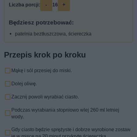
-
+
Liczba porcji:
16
Będziesz potrzebować:
patelnia beztłuszczowa, ściereczka
Przepis krok po kroku
Mąkę i sól przesiej do miski.
Dolej oliwę.
Zacznij powoli wyrabiać ciasto.
Podczas wyrabiania stopniowo wlej 260 ml letniej
wody.
Gdy ciasto będzie sprężyste i dobrze wyrobione zostaw
je w misce na 20 minut przykryte ściereczką.