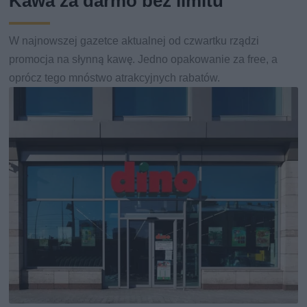
Kawa za darmo bez limitu
W najnowszej gazetce aktualnej od czwartku rządzi
promocja na słynną kawę. Jedno opakowanie za free, a
oprócz tego mnóstwo atrakcyjnych rabatów.