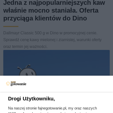
Jedna z najpopularniejszych kaw
właśnie mocno staniała. Oferta
przyciąga klientów do Dino
Dallmayr Classic 500 g w Dino w promocyjnej cenie.
Sprawdź cenę kawy mielonej i ziarnistej, warunki oferty
oraz termin jej ważności.
Drogi Użytkowniku,
Na naszej stronie fajnegotowanie.pl, my oraz naszych