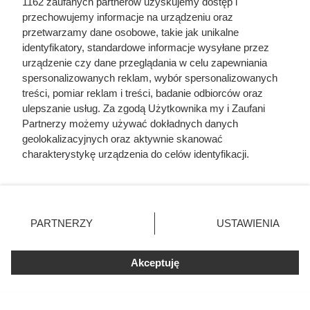
1162 zaufanych partnerów uzyskujemy dostęp i
przechowujemy informacje na urządzeniu oraz
przetwarzamy dane osobowe, takie jak unikalne
identyfikatory, standardowe informacje wysyłane przez
Biedronka przeceniła kultową
urządzenie czy dane przeglądania w celu zapewniania
kawę o prawie 40 zł. Klienci
spersonalizowanych reklam, wybór spersonalizowanych
treści, pomiar reklam i treści, badanie odbiorców oraz
ruszyli do sklepów
ulepszanie usług. Za zgodą Użytkownika my i Zaufani
Partnerzy możemy używać dokładnych danych
Miłośnicy kawy ruszyli do Biedronki po Tchibo Exclusive.
geolokalizacyjnych oraz aktywnie skanować
charakterystykę urządzenia do celów identyfikacji.
Przy zakupie dwóch opakowań kilogramowa kawa kosztuje
Ponieważ cenimy Twoją prywatność, prosimy o zgodę na
tylko 49,99 zł zamiast 87,99 zł. Sprawdź warunki promocji i
korzystanie z tych technologii poprzez kliknięcie
inne okazje z gazetki.
„Akceptuję”. Zgoda jest dobrowolna i zawsze możesz ją
zmienić/wycofać klikając przycisk ustawień prywatności
PARTNERZY
USTAWIENIA
znajdujący się w lewym dolnym rogu strony
. Niektóre
rodzaje przetwarzania danych nie wymagają zgody
Akceptuję
użytkownika, ale masz prawo sprzeciwić się takiemu
przetwarzaniu. Preferencje będą miały zastosowania tylko
na tej witrynie.