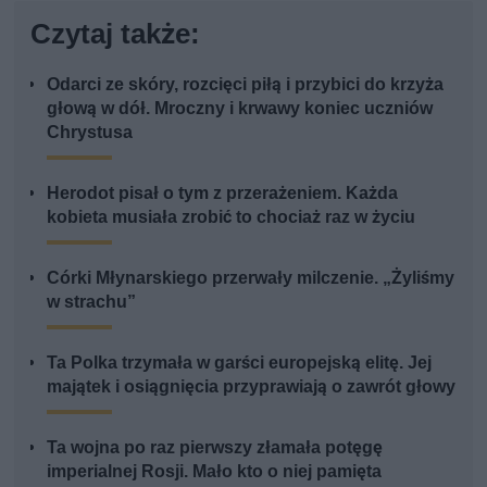
Czytaj także:
Odarci ze skóry, rozcięci piłą i przybici do krzyża
głową w dół. Mroczny i krwawy koniec uczniów
Chrystusa
Herodot pisał o tym z przerażeniem. Każda
kobieta musiała zrobić to chociaż raz w życiu
Córki Młynarskiego przerwały milczenie. „Żyliśmy
w strachu”
Ta Polka trzymała w garści europejską elitę. Jej
majątek i osiągnięcia przyprawiają o zawrót głowy
Ta wojna po raz pierwszy złamała potęgę
imperialnej Rosji. Mało kto o niej pamięta