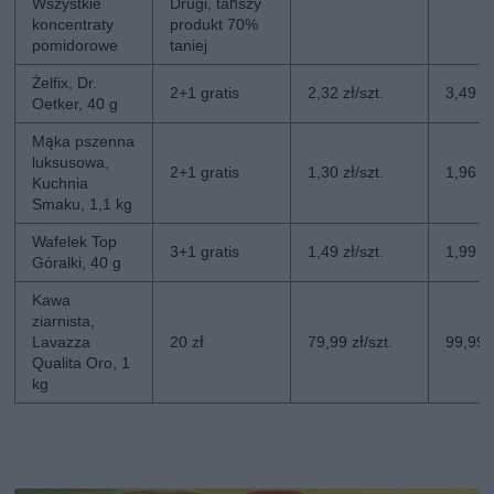
Wszystkie
Drugi, tańszy
koncentraty
produkt 70%
pomidorowe
taniej
Żelfix, Dr.
2+1 gratis
2,32 zł/szt.
3,49 zł
Oetker, 40 g
Mąka pszenna
luksusowa,
2+1 gratis
1,30 zł/szt.
1,96 zł
Kuchnia
Smaku, 1,1 kg
Wafelek Top
3+1 gratis
1,49 zł/szt.
1,99 zł
Góralki, 40 g
Kawa
ziarnista,
Lavazza
20 zł
79,99 zł/szt.
99,99 z
Qualita Oro, 1
kg