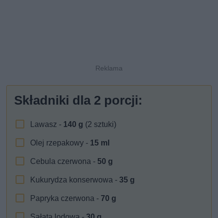
Składniki dla
2
porcji:
Lawasz -
140
g
(2 sztuki)
Olej rzepakowy -
15
ml
Cebula czerwona -
50
g
Kukurydza konserwowa -
35
g
Papryka czerwona -
70
g
Sałata lodowa -
30
g