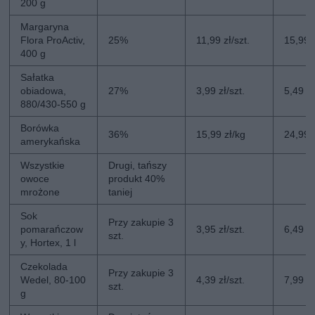
200 g
Margaryna
Flora ProActiv,
25%
11,99 zł/szt.
15,99 z
400 g
Sałatka
obiadowa,
27%
3,99 zł/szt.
5,49 zł
880/430-550 g
Borówka
36%
15,99 zł/kg
24,99 
amerykańska
Wszystkie
Drugi, tańszy
owoce
produkt 40%
mrożone
taniej
Sok
Przy zakupie 3
pomarańczow
3,95 zł/szt.
6,49 zł
szt.
y, Hortex, 1 l
Czekolada
Przy zakupie 3
Wedel, 80-100
4,39 zł/szt.
7,99 zł
szt.
g