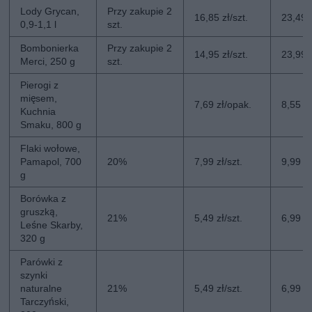
Lody Grycan,
Przy zakupie 2
16,85 zł/szt.
23,49 z
0,9-1,1 l
szt.
Bombonierka
Przy zakupie 2
14,95 zł/szt.
23,99 z
Merci, 250 g
szt.
Pierogi z
mięsem,
7,69 zł/opak.
8,55 z
Kuchnia
Smaku, 800 g
Flaki wołowe,
Pamapol, 700
20%
7,99 zł/szt.
9,99 zł
g
Borówka z
gruszką,
21%
5,49 zł/szt.
6,99 zł
Leśne Skarby,
320 g
Parówki z
szynki
naturalne
21%
5,49 zł/szt.
6,99 zł
Tarczyński,