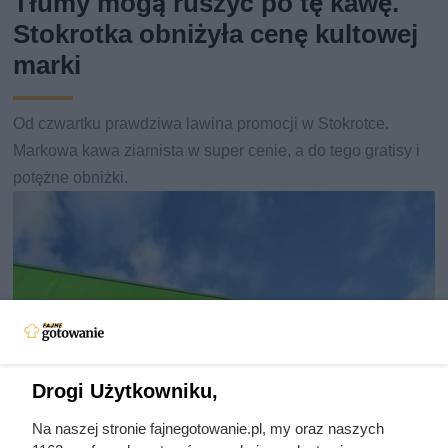
Tłumy mogą ruszyć po tę kawę.
Stokrotka obniżyła cenę kultowej
marki
Od czwartku prawdziwa lawina promocji w Stokrotce.
Markowa kawa ziarnista w super cenie, a do tego gratisy i
potężne obniżki.
Drogi Użytkowniku,
Na naszej stronie fajnegotowanie.pl, my oraz naszych