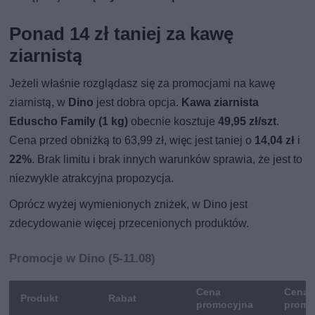
Ponad 14 zł taniej za kawę
ziarnistą
Jeżeli właśnie rozglądasz się za promocjami na kawę
ziarnistą, w
Dino
jest dobra opcja.
Kawa ziarnista
Eduscho Family (1 kg)
obecnie kosztuje
49,95 zł/szt
.
Cena przed obniżką to 63,99 zł, więc jest taniej o
14,04 zł
i
22%
. Brak limitu i brak innych warunków sprawia, że jest to
niezwykle atrakcyjna propozycja.
Oprócz wyżej wymienionych zniżek, w Dino jest
zdecydowanie więcej przecenionych produktów.
Promocje w Dino (5-11.08)
Cena
Cena 
Produkt
Rabat
promocyjna
promo