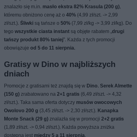
znalazło się m.in.
masło ekstra 82% Krasula (200 g)
,
któremu obniżono cenę aż o
40%
(4,99 zł/szt. -> 2,99
zł/szt.).
Śliwki
są tańsze o
50%
(7,99 zł/kg -> 3,99 zł/kg). Do
tego
wszystkie ciasta instant
są objęte rabatem „
drugi
tańszy produkt 80% taniej
”. Każda z tych promocji
obowiązuje
od 5 do 11 sierpnia.
Gratisy w Dino w najbliższych
dniach
Promocje z gratisami też znajdą się w
Dino. Serek Almette
(150 g)
zrabatowano na
2+1 gratis
(6,49 zł/szt. -> 4,32
zł/szt.). Taka sama oferta dotyczy
musów owocowych
Owolovo 200 g
(3,45 zł/szt. -> 2,30 zł/szt.).
Kanapka
Monte Snack (29 g)
znalazła się w promocji
2+2 gratis
(1,89 zł/szt. -> 0,94 zł/szt.). Każda powyższa zniżka
dostępna jest
między 5 a 11 sierpnia
.