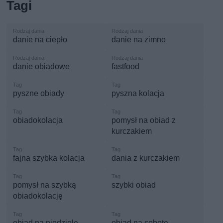
Tagi
danie na ciepło
danie na zimno
danie obiadowe
fastfood
pyszne obiady
pyszna kolacja
obiadokolacja
pomysł na obiad z
kurczakiem
fajna szybka kolacja
dania z kurczakiem
pomysł na szybką
szybki obiad
obiadokolację
obiad na niedzielę
obiad na sobotę