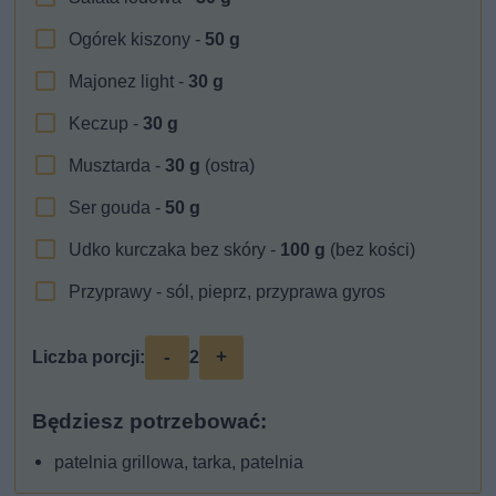
Ogórek kiszony -
50
g
Majonez light -
30
g
Keczup -
30
g
Musztarda -
30
g
(ostra)
Ser gouda -
50
g
Udko kurczaka bez skóry -
100
g
(bez kości)
Przyprawy - sól, pieprz, przyprawa gyros
-
+
Liczba porcji:
2
Będziesz potrzebować:
patelnia grillowa, tarka, patelnia