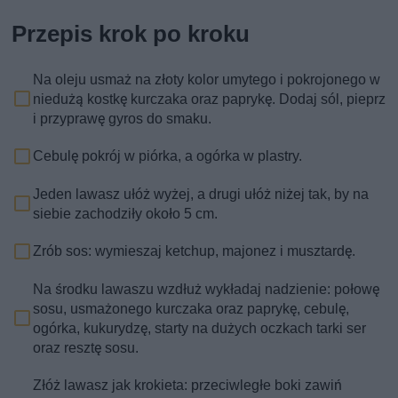
Przepis krok po kroku
Na oleju usmaż na złoty kolor umytego i pokrojonego w
niedużą kostkę kurczaka oraz paprykę. Dodaj sól, pieprz
i przyprawę gyros do smaku.
Cebulę pokrój w piórka, a ogórka w plastry.
Jeden lawasz ułóż wyżej, a drugi ułóż niżej tak, by na
siebie zachodziły około 5 cm.
Zrób sos: wymieszaj ketchup, majonez i musztardę.
Na środku lawaszu wzdłuż wykładaj nadzienie: połowę
sosu, usmażonego kurczaka oraz paprykę, cebulę,
ogórka, kukurydzę, starty na dużych oczkach tarki ser
oraz resztę sosu.
Złóż lawasz jak krokieta: przeciwległe boki zawiń