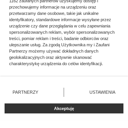
1162 zaufanych partnerów uzyskujemy dostęp i
popularny owoc może być
przechowujemy informacje na urządzeniu oraz
przetwarzamy dane osobowe, takie jak unikalne
śmiertelnie groźny dla Twojego
identyfikatory, standardowe informacje wysyłane przez
pupila
urządzenie czy dane przeglądania w celu zapewniania
spersonalizowanych reklam, wybór spersonalizowanych
treści, pomiar reklam i treści, badanie odbiorców oraz
Awokado: zdrowy tłuszcz czy kaloryczna pułapka?
ulepszanie usług. Za zgodą Użytkownika my i Zaufani
Sprawdź, czy warto jeść je na diecie, jakie ma wartości i jak
Partnerzy możemy używać dokładnych danych
geolokalizacyjnych oraz aktywnie skanować
je włączyć do menu.
charakterystykę urządzenia do celów identyfikacji.
Ponieważ cenimy Twoją prywatność, prosimy o zgodę na
korzystanie z tych technologii poprzez kliknięcie
„Akceptuję”. Zgoda jest dobrowolna i zawsze możesz ją
zmienić/wycofać klikając przycisk ustawień prywatności
Fajne Gotowanie
PARTNERZY
USTAWIENIA
znajdujący się w lewym dolnym rogu strony
. Niektóre
Mapa strony
rodzaje przetwarzania danych nie wymagają zgody
Inne serwisy Grupy KB.pl
Akceptuję
użytkownika, ale masz prawo sprzeciwić się takiemu
Informacje prawne
przetwarzaniu. Preferencje będą miały zastosowania tylko
na tej witrynie.