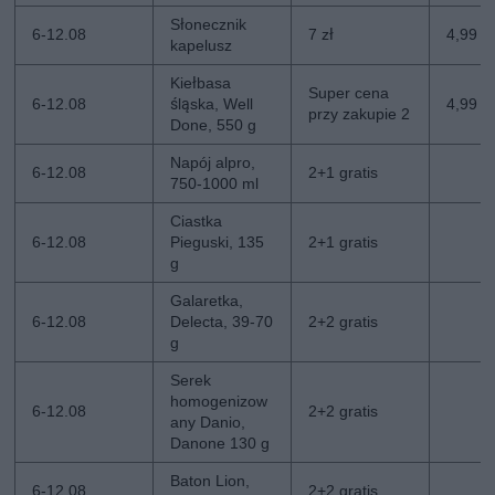
Słonecznik
6-12.08
7 zł
4,99 zł
kapelusz
Kiełbasa
Super cena
6-12.08
śląska, Well
4,99 z
przy zakupie 2
Done, 550 g
Napój alpro,
6-12.08
2+1 gratis
750-1000 ml
Ciastka
6-12.08
Pieguski, 135
2+1 gratis
g
Galaretka,
6-12.08
Delecta, 39-70
2+2 gratis
g
Serek
homogenizow
6-12.08
2+2 gratis
any Danio,
Danone 130 g
Baton Lion,
6-12.08
2+2 gratis