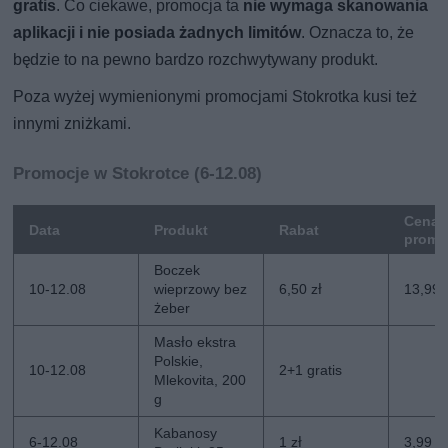
gratis
. Co ciekawe, promocja ta
nie wymaga skanowania
aplikacji i nie posiada żadnych limitów
. Oznacza to, że
będzie to na pewno bardzo rozchwytywany produkt.
Poza wyżej wymienionymi promocjami Stokrotka kusi też
innymi zniżkami.
Promocje w Stokrotce (6-12.08)
Cena
Data
Produkt
Rabat
promo
Boczek
10-12.08
wieprzowy bez
6,50 zł
13,99 
żeber
Masło ekstra
Polskie,
10-12.08
2+1 gratis
Mlekovita, 200
g
Kabanosy
6-12.08
1 zł
3,99 zł