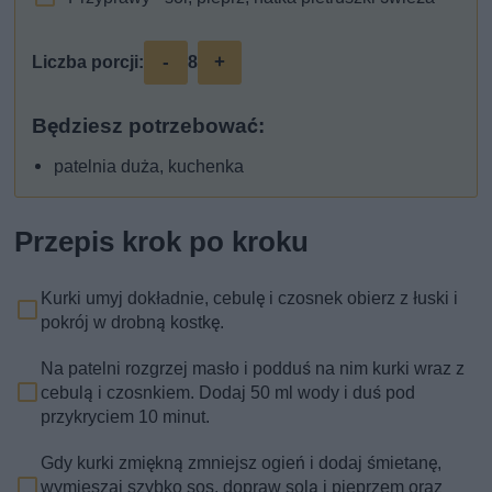
-
+
Liczba porcji:
8
Będziesz potrzebować:
patelnia duża, kuchenka
Przepis krok po kroku
Kurki umyj dokładnie, cebulę i czosnek obierz z łuski i
pokrój w drobną kostkę.
Na patelni rozgrzej masło i podduś na nim kurki wraz z
cebulą i czosnkiem. Dodaj 50 ml wody i duś pod
przykryciem 10 minut.
Gdy kurki zmiękną zmniejsz ogień i dodaj śmietanę,
wymieszaj szybko sos, dopraw solą i pieprzem oraz