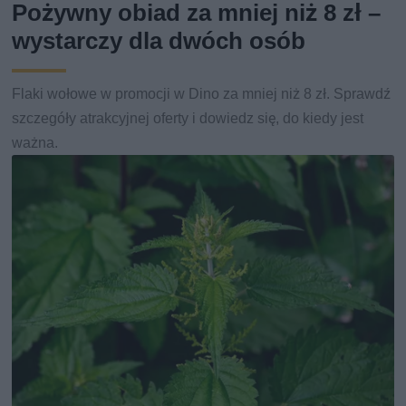
Pożywny obiad za mniej niż 8 zł –
wystarczy dla dwóch osób
Flaki wołowe w promocji w Dino za mniej niż 8 zł. Sprawdź
szczegóły atrakcyjnej oferty i dowiedz się, do kiedy jest
ważna.