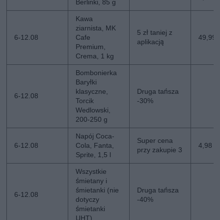
Berlinki, 85 g
Kawa
ziarnista, MK
5 zł taniej z
6-12.08
Cafe
49,99 z
aplikacją
Premium,
Crema, 1 kg
Bombonierka
Baryłki
klasyczne,
Druga tańsza
6-12.08
Torcik
-30%
Wedlowski,
200-250 g
Napój Coca-
Super cena
6-12.08
Cola, Fanta,
4,98 zł
przy zakupie 3
Sprite, 1,5 l
Wszystkie
śmietany i
śmietanki (nie
Druga tańsza
6-12.08
dotyczy
-40%
śmietanki
UHT)