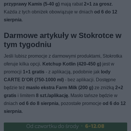
przyprawy Kamis (5-40 g)
mają rabat
2+1 za grosz
.
Każda z tych obniżek obowiązuje w dniach
od 6 do 12
sierpnia
.
Darmowe artykuły w Stokrotce w
tym tygodniu
Jeśli lubisz promocje z darmowymi produktami, Stokrotka
oferuje kilka opcji.
Ketchup Kotlin (420-450 g)
jest w
promocji
1+1 gratis
- z aplikacją, podobnie jak
lody
CARTE D’OR (750-1000 ml)
- bez aplikacji. Dostępne
będzie też
masło ekstra Farm Milk (200 g)
ze zniżką
2+2
gratis
i limitem
8 szt./aplikację.
Masło tańsze będzie w
dniach
od 6 do 8 sierpnia
, pozostałe promocje
od 6 do 12
sierpnia
.