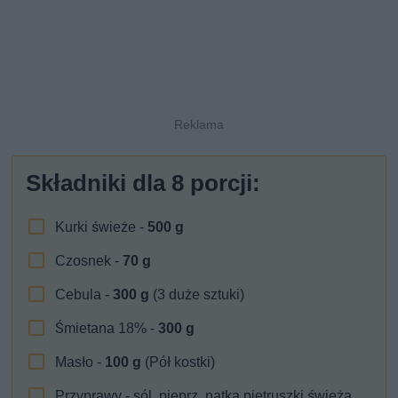
Składniki dla
8
porcji:
Kurki świeże -
500
g
Czosnek -
70
g
Cebula -
300
g
(3 duże sztuki)
Śmietana 18% -
300
g
Masło -
100
g
(Pół kostki)
Przyprawy - sól, pieprz, natka pietruszki świeża