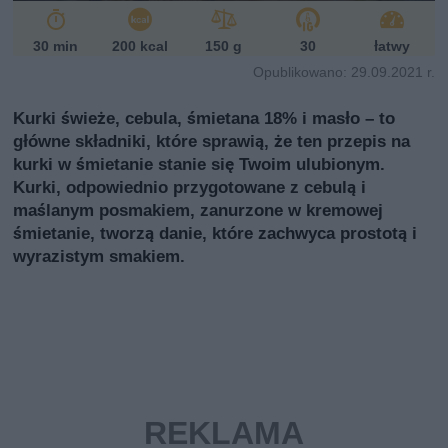
i
30 min
200 kcal
150 g
30
łatwy
Opublikowano: 29.09.2021 r.
Kurki świeże, cebula, śmietana 18% i masło – to
główne składniki, które sprawią, że ten przepis na
kurki w śmietanie stanie się Twoim ulubionym.
Kurki, odpowiednio przygotowane z cebulą i
maślanym posmakiem, zanurzone w kremowej
śmietanie, tworzą danie, które zachwyca prostotą i
wyrazistym smakiem.