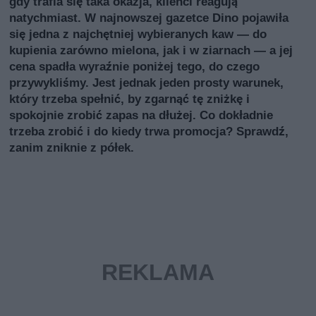
gdy trafia się taka okazja, klienci reagują
natychmiast. W najnowszej gazetce Dino pojawiła
się jedna z najchętniej wybieranych kaw — do
kupienia zarówno mielona, jak i w ziarnach — a jej
cena spadła wyraźnie poniżej tego, do czego
przywykliśmy. Jest jednak jeden prosty warunek,
który trzeba spełnić, by zgarnąć tę zniżkę i
spokojnie zrobić zapas na dłużej. Co dokładnie
trzeba zrobić i do kiedy trwa promocja? Sprawdź,
zanim zniknie z półek.