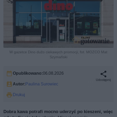
W gazetce Dino dużo ciekawych promocji, fot. MOZCO Mat
Szymański
Opublikowano:
06.08.2026
Udostępnij
Autor:
Paulina Surowiec
Drukuj
Dobra kawa potrafi mocno uderzyć po kieszeni, więc