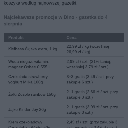
koszyka według najnowszej gazetki.
Najciekawsze promocje w Dino - gazetka do 4
sierpnia
Produkt
Cena
22,99 zł / kg (wcześniej
Kiełbasa Śląska extra, 1 kg
26,99 zł / kg)
Woda niegaz. witamin.
2,99 zł / szt. (21% taniej,
magnez Oshee 0,555 l
wcześniej 3,79 zł / szt.)
Czekolada strawberry
3+3 gratis (3,49 / szt. przy
yoghurt Milka 100g
zakupie 6 szt.)
2+1 gratis (2,66 zł / szt. przy
Żelki Zozole rainbow 150g
zakupie 3 szt.)
2+1 gratis (3,99 zł / szt. przy
Jajko Kinder Joy 20g
zakupie 3 szt.)
Krem czekoladowy
2,49 zł / szt. (przy zakupie 3
Czekotubka Wedel 50g
szt.; wcześniej 3,49 zł / szt.)