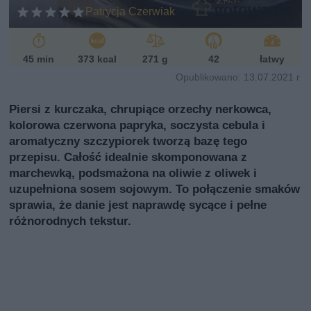
Patrycja Czerwiak
45 min
373 kcal
271 g
42
łatwy
Opublikowano: 13.07.2021 r.
Piersi z kurczaka, chrupiące orzechy nerkowca,
kolorowa czerwona papryka, soczysta cebula i
aromatyczny szczypiorek tworzą bazę tego
przepisu. Całość idealnie skomponowana z
marchewką, podsmażona na oliwie z oliwek i
uzupełniona sosem sojowym. To połączenie smaków
sprawia, że danie jest naprawdę sycące i pełne
różnorodnych tekstur.