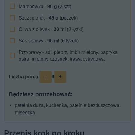
Marchewka -
90
g
(2 szt)
Szczypiorek -
45
g
(pęczek)
Oliwa z oliwek -
30
ml
(2 łyżki)
Sos sojowy -
90
ml
(6 łyżek)
Przyprawy - sól, pieprz, imbir mielony, papryka
ostra, mielony czosnek, trawa cytrynowa
-
+
Liczba porcji:
4
Będziesz potrzebować:
patelnia duża, kuchenka, patelnia beztłuszczowa,
miseczka
Przepis krok po kroku