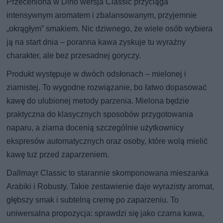
Przeceniona w Dino wersja Classic przyciąga
intensywnym aromatem i zbalansowanym, przyjemnie
„okrągłym” smakiem. Nic dziwnego, że wiele osób wybiera
ją na start dnia – poranna kawa zyskuje tu wyraźny
charakter, ale bez przesadnej goryczy.
Produkt występuje w dwóch odsłonach – mielonej i
ziarnistej. To wygodne rozwiązanie, bo łatwo dopasować
kawę do ulubionej metody parzenia. Mielona będzie
praktyczna do klasycznych sposobów przygotowania
naparu, a ziarna docenią szczególnie użytkownicy
ekspresów automatycznych oraz osoby, które wolą mielić
kawę tuż przed zaparzeniem.
Dallmayr Classic to starannie skomponowana mieszanka
Arabiki i Robusty. Takie zestawienie daje wyrazisty aromat,
głębszy smak i subtelną cremę po zaparzeniu. To
uniwersalna propozycja: sprawdzi się jako czarna kawa,