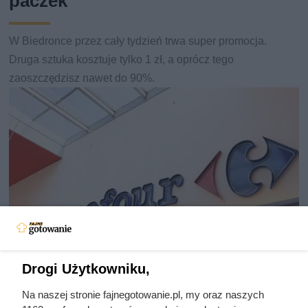
paczek
W Biedronce przez cały tydzień trwa super promocja.
Druga sztuka kosztuje tylko 1 zł, a oprócz tego
zaoszczędzisz nawet do 90%.
Drogi Użytkowniku,
Na naszej stronie fajnegotowanie.pl, my oraz naszych