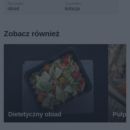
obiad
kolacja
Zobacz również
Dietetyczny obiad
Pulpe