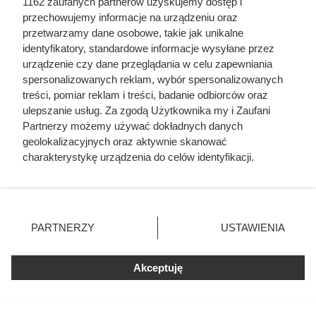
1162 zaufanych partnerów uzyskujemy dostęp i
Carrefour szaleje z promocjami.
przechowujemy informacje na urządzeniu oraz
Tak taniej kawy dawno nie było!
przetwarzamy dane osobowe, takie jak unikalne
identyfikatory, standardowe informacje wysyłane przez
urządzenie czy dane przeglądania w celu zapewniania
Od poniedziałku promocje w Carrefour: kawa premium do
spersonalizowanych reklam, wybór spersonalizowanych
-80%, produkty za 1 grosz i rabaty ponad 60%. Zobacz
treści, pomiar reklam i treści, badanie odbiorców oraz
najlepsze okazje!
ulepszanie usług. Za zgodą Użytkownika my i Zaufani
Partnerzy możemy używać dokładnych danych
geolokalizacyjnych oraz aktywnie skanować
charakterystykę urządzenia do celów identyfikacji.
Ponieważ cenimy Twoją prywatność, prosimy o zgodę na
korzystanie z tych technologii poprzez kliknięcie
„Akceptuję”. Zgoda jest dobrowolna i zawsze możesz ją
zmienić/wycofać klikając przycisk ustawień prywatności
PARTNERZY
USTAWIENIA
znajdujący się w lewym dolnym rogu strony
. Niektóre
rodzaje przetwarzania danych nie wymagają zgody
Akceptuję
użytkownika, ale masz prawo sprzeciwić się takiemu
przetwarzaniu. Preferencje będą miały zastosowania tylko
na tej witrynie.