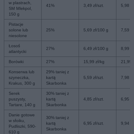
w plastrach,
41%
3,49 zł/szt.
5,98 zł
SM Mlekpol,
150 g
Pistacje
solone lub
25%
5,69 zł/100 g
7,59 z
niesolone
Łosoś
27%
6,49 zł/100 g
8,99 z
atlantycki
Borówki
27%
15,99 zł/kg
21,99 
Konserwa lub
29% taniej z
szyneczka,
kartą
5,59 zł/szt.
7,98 zł
Krakus, 300 g
Skarbonka
Serek
30% taniej z
puszysty,
kartą
4,85 zł/szt.
6,95 zł
Tartare, 140 g
Skarbonka
Danie gotowe
30% taniej z
w słoiku,
kartą
6,95 zł/szt.
9,94 zł
Pudliszki, 590-
Skarbonka
610 g