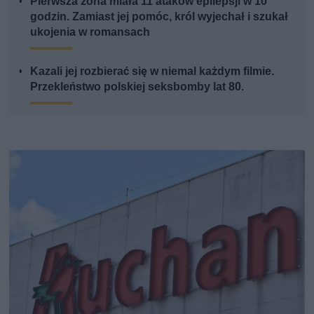
Pierwsza żona miała 11 ataków epilepsji w 10
godzin. Zamiast jej pomóc, król wyjechał i szukał
ukojenia w romansach
Kazali jej rozbierać się w niemal każdym filmie.
Przekleństwo polskiej seksbomby lat 80.