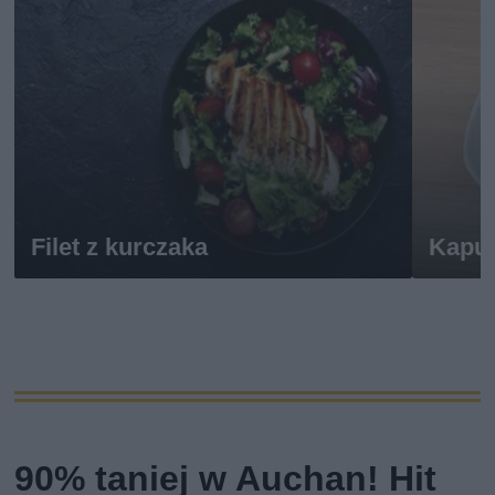
Filet z kurczaka
Kapu
90% taniej w Auchan! Hit