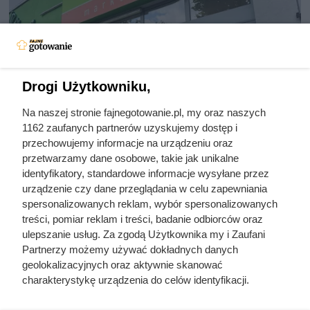
Drogi Użytkowniku,
Na naszej stronie fajnegotowanie.pl, my oraz naszych
1162 zaufanych partnerów uzyskujemy dostęp i
Szok od czwartku w Stokrotce!
przechowujemy informacje na urządzeniu oraz
przetwarzamy dane osobowe, takie jak unikalne
Kawa za darmo bez limitu
identyfikatory, standardowe informacje wysyłane przez
urządzenie czy dane przeglądania w celu zapewniania
spersonalizowanych reklam, wybór spersonalizowanych
W najnowszej gazetce aktualnej od czwartku rządzi
treści, pomiar reklam i treści, badanie odbiorców oraz
promocja na słynną kawę. Jedno opakowanie za free, a
ulepszanie usług. Za zgodą Użytkownika my i Zaufani
oprócz tego mnóstwo atrakcyjnych rabatów.
Partnerzy możemy używać dokładnych danych
geolokalizacyjnych oraz aktywnie skanować
charakterystykę urządzenia do celów identyfikacji.
Ponieważ cenimy Twoją prywatność, prosimy o zgodę na