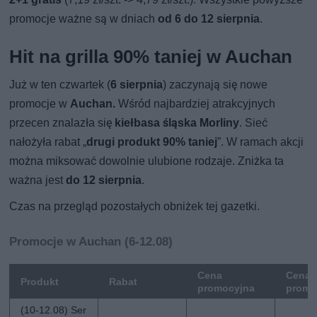
promocje ważne są w dniach
od 6 do 12 sierpnia
.
Hit na grilla 90% taniej w Auchan
Już w ten czwartek (
6 sierpnia
) zaczynają się nowe
promocje w
Auchan.
Wśród najbardziej atrakcyjnych
przecen znalazła się
kiełbasa śląska Morliny
. Sieć
nałożyła rabat „
drugi produkt 90% taniej
”. W ramach akcji
można miksować dowolnie ulubione rodzaje. Zniżka ta
ważna jest
do 12 sierpnia
.
Czas na przegląd pozostałych obniżek tej gazetki.
Promocje w Auchan (6-12.08)
Cena
Cena 
Produkt
Rabat
promocyjna
promo
(10-12.08) Ser