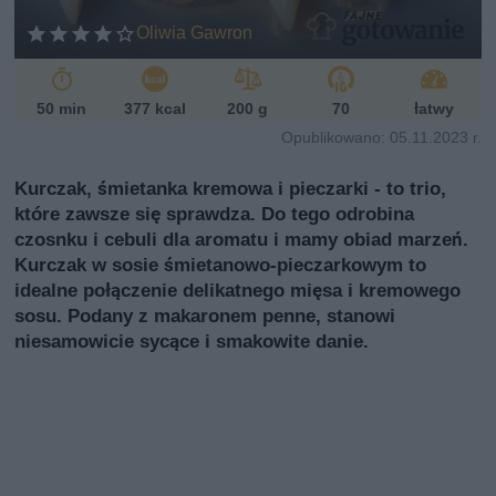
Oliwia Gawron
50 min
377 kcal
200 g
70
łatwy
Opublikowano: 05.11.2023 r.
Kurczak, śmietanka kremowa i pieczarki - to trio,
które zawsze się sprawdza. Do tego odrobina
czosnku i cebuli dla aromatu i mamy obiad marzeń.
Kurczak w sosie śmietanowo-pieczarkowym to
idealne połączenie delikatnego mięsa i kremowego
sosu. Podany z makaronem penne, stanowi
niesamowicie sycące i smakowite danie.