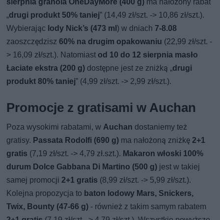
sierpnia granola OneDayMore (400 g)
ma nałożony rabat
„
drugi produkt 50% taniej
” (14,49 zł/szt. -> 10,86 zł/szt.).
Wybierając
lody Nick’s (473 ml
) w dniach
7-8.08
zaoszczędzisz
60% na drugim opakowaniu
(22,99 zł/szt. -
> 16,09 zł/szt.). Natomiast
od 10 do 12 sierpnia masło
Łaciate ekstra (200 g)
dostępne jest ze zniżką „
drugi
produkt 80% taniej
” (4,99 zł/szt. -> 2,99 zł/szt.).
Promocje z gratisami w Auchan
Poza wysokimi rabatami, w
Auchan
dostaniemy też
gratisy.
Passata Rodolfi (690 g)
ma nałożoną zniżkę
2+1
gratis
(7,19 zł/szt. -> 4,79 zł.szt.).
Makaron włoski 100%
durum Dolce Gabbana Di Martino (500 g)
jest w takiej
samej promocji
2+1 gratis
(8,99 zł/szt. -> 5,99 zł/szt.).
Kolejna propozycja to
baton lodowy Mars, Snickers,
Twix, Bounty (47-66 g)
- również z takim samym rabatem
2+1 gratis
(7,19 zł/szt. -> 4,79 zł/szt.). Wszystkie powyższe