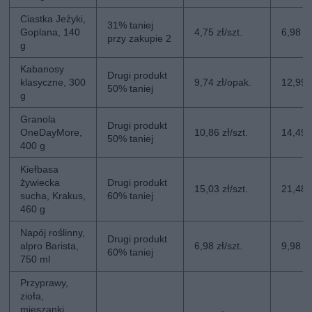
Ciastka Jeżyki,
31% taniej
Goplana, 140
4,75 zł/szt.
6,98 zł
przy zakupie 2
g
Kabanosy
Drugi produkt
klasyczne, 300
9,74 zł/opak.
12,99 
50% taniej
g
Granola
Drugi produkt
OneDayMore,
10,86 zł/szt.
14,49 z
50% taniej
400 g
Kiełbasa
żywiecka
Drugi produkt
15,03 zł/szt.
21,48 z
sucha, Krakus,
60% taniej
460 g
Napój roślinny,
Drugi produkt
alpro Barista,
6,98 zł/szt.
9,98 zł
60% taniej
750 ml
Przyprawy,
zioła,
mieszanki