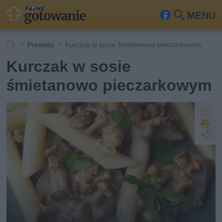
MENU
Fa
Szu
ceb
kaj
Przepisy
Kurczak w sosie śmietanowo pieczarkowym
ook
Kurczak w sosie
śmietanowo pieczarkowym
Z
D
a
U
p
r
u
d
i
s
o
k
st
z
u
ę
j
p
n
ij