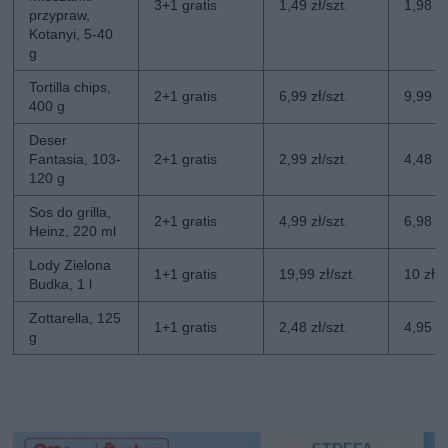
3+1 gratis
1,49 zł/szt.
1,98 zł
przypraw,
Kotanyi, 5-40
g
Tortilla chips,
2+1 gratis
6,99 zł/szt.
9,99 zł
400 g
Deser
Fantasia, 103-
2+1 gratis
2,99 zł/szt.
4,48 zł
120 g
Sos do grilla,
2+1 gratis
4,99 zł/szt.
6,98 zł
Heinz, 220 ml
Lody Zielona
1+1 gratis
19,99 zł/szt.
10 zł/s
Budka, 1 l
Zottarella, 125
1+1 gratis
2,48 zł/szt.
4,95 zł
g