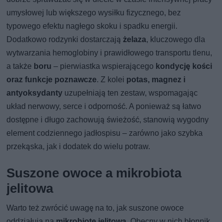
umysłowej lub większego wysiłku fizycznego, bez
typowego efektu nagłego skoku i spadku energii.
Dodatkowo rodzynki dostarczają
żelaza
, kluczowego dla
wytwarzania hemoglobiny i prawidłowego transportu tlenu,
a także
boru
– pierwiastka wspierającego
kondycję kości
oraz funkcje poznawcze
. Z kolei
potas, magnez i
antyoksydanty
uzupełniają ten zestaw, wspomagając
układ nerwowy, serce i odporność. A ponieważ są łatwo
dostępne i długo zachowują świeżość, stanowią wygodny
element codziennego jadłospisu – zarówno jako szybka
przekąska, jak i dodatek do wielu potraw.
Suszone owoce a mikrobiota
jelitowa
Warto też zwrócić uwagę na to, jak suszone owoce
oddziałują na
mikrobiotę jelitową
. Obecny w nich błonnik