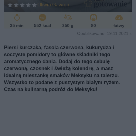
Oliwia Gawron
35 min
552 kcal
350 g
80
łatwy
Opublikowano: 19.11.2021 r.
Piersi kurczaka, fasola czerwona, kukurydza i
soczyste pomidory to główne składniki tego
aromatycznego dania. Dodaj do tego cebulę
czerwoną, czosnek i świeżą kolendrę, a masz
idealną mieszankę smaków Meksyku na talerzu.
Wszystko to podane z puszystym białym ryżem.
Czas na kulinarną podróż do Meksyku!