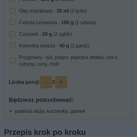
Olej rzepakowy -
20
ml
(2 łyżki)
Cebula czerwona -
100
g
(1 sztuka)
Czosnek -
20
g
(2 ząbki)
Kolendra świeża -
40
g
(1 garść)
Przyprawy - sól, pieprz, papryka słodka, sok z
cytryny, curry, chilli
-
+
Liczba porcji:
2
Będziesz potrzebować:
patelnia duża, kuchenka, garnek
Przepis krok po kroku