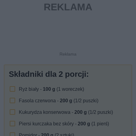
Składniki dla
2
porcji:
Ryż biały -
100
g
(1 woreczek)
Fasola czerwona -
200
g
(1/2 puszki)
Kukurydza konserwowa -
200
g
(1/2 puszki)
Piersi kurczaka bez skóry -
200
g
(1 pierś)
Pomidor -
200
g
(2 sztuki)