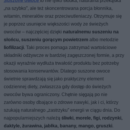
Suszone owoce
to nie tylko słodka, naturalna przekąska
„na szybko”, ale też skoncentrowana porcja błonnika,
witamin, minerałów oraz przeciwutleniaczy. Otrzymuje się
je poprzez usunięcie większości wody ze świeżych
owoców – najczęściej dzięki
naturalnemu suszeniu na
słońcu, suszeniu gorącym powietrzem
albo metodzie
liofilizacji
. Taki proces pomaga zatrzymać wartościowe
składniki odżywcze w bardziej zagęszczonej formie, a przy
okazji wyraźnie wydłuża trwałość produktu bez potrzeby
stosowania konserwantów. Dlatego suszone owoce
świetnie sprawdzają się jako praktyczny element
codziennej diety, zwłaszcza gdy dostęp do świeżych
owoców bywa ograniczony. Chętnie sięgają po nie
zarówno osoby dbające o zdrowe nawyki, jak i ci, którzy
szukają naturalnego „zastrzyku” energii w ciągu dnia. Do
najpopularniejszych należą
śliwki, morele, figi, rodzynki,
daktyle, żurawina, jabłka, banany, mango, gruszki
.