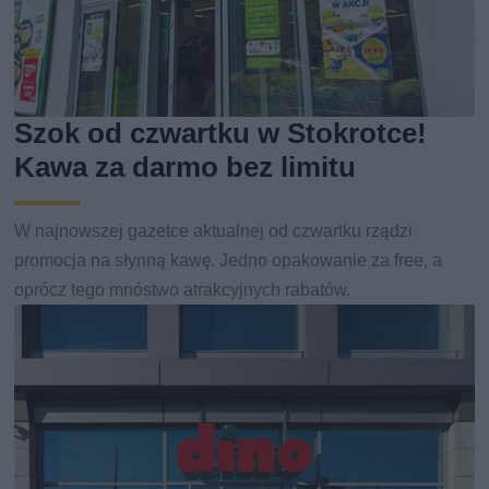
Szok od czwartku w Stokrotce!
Kawa za darmo bez limitu
W najnowszej gazetce aktualnej od czwartku rządzi
promocja na słynną kawę. Jedno opakowanie za free, a
oprócz tego mnóstwo atrakcyjnych rabatów.