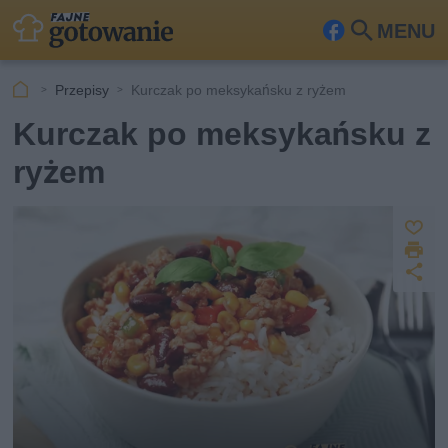
MENU
Fa
Szu
ceb
kaj
Przepisy
Kurczak po meksykańsku z ryżem
ook
Kurczak po meksykańsku z
ryżem
Z
D
a
U
p
r
u
d
i
s
o
k
st
z
u
ę
j
p
n
ij