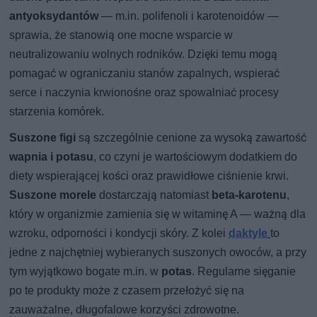
antyoksydantów
— m.in. polifenoli i karotenoidów —
sprawia, że stanowią one mocne wsparcie w
neutralizowaniu wolnych rodników. Dzięki temu mogą
pomagać w ograniczaniu stanów zapalnych, wspierać
serce i naczynia krwionośne oraz spowalniać procesy
starzenia komórek.
Suszone figi
są szczególnie cenione za wysoką zawartość
wapnia i potasu
, co czyni je wartościowym dodatkiem do
diety wspierającej kości oraz prawidłowe ciśnienie krwi.
Suszone morele
dostarczają natomiast
beta-karotenu
,
który w organizmie zamienia się w witaminę A — ważną dla
wzroku, odporności i kondycji skóry. Z kolei
daktyle
to
jedne z najchętniej wybieranych suszonych owoców, a przy
tym wyjątkowo bogate m.in. w
potas
. Regularne sięganie
po te produkty może z czasem przełożyć się na
zauważalne, długofalowe korzyści zdrowotne.