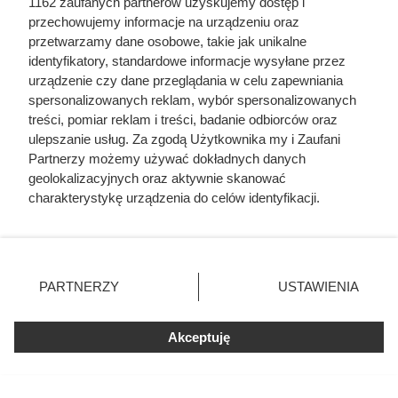
Kawa ziarnista Tchibo Exclusive w dużej promocji w
1162 zaufanych partnerów uzyskujemy dostęp i
przechowujemy informacje na urządzeniu oraz
Biedronce. Sprawdź, jakie warunki spełnić, aby kupić ten
przetwarzamy dane osobowe, takie jak unikalne
produkt w obniżonej cenie.
identyfikatory, standardowe informacje wysyłane przez
urządzenie czy dane przeglądania w celu zapewniania
spersonalizowanych reklam, wybór spersonalizowanych
treści, pomiar reklam i treści, badanie odbiorców oraz
ulepszanie usług. Za zgodą Użytkownika my i Zaufani
Partnerzy możemy używać dokładnych danych
geolokalizacyjnych oraz aktywnie skanować
charakterystykę urządzenia do celów identyfikacji.
Ponieważ cenimy Twoją prywatność, prosimy o zgodę na
korzystanie z tych technologii poprzez kliknięcie
„Akceptuję”. Zgoda jest dobrowolna i zawsze możesz ją
zmienić/wycofać klikając przycisk ustawień prywatności
PARTNERZY
USTAWIENIA
znajdujący się w lewym dolnym rogu strony
. Niektóre
rodzaje przetwarzania danych nie wymagają zgody
Akceptuję
użytkownika, ale masz prawo sprzeciwić się takiemu
Kupiła wgniecioną puszkę z
przetwarzaniu. Preferencje będą miały zastosowania tylko
na tej witrynie.
pomidorami. Zobaczyła