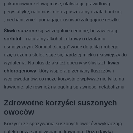
pokarmowym żelową masę, ułatwiając prawidłową
perystaltykę, natomiast nierozpuszczalny działa bardziej
„mechanicznie”, pomagając usuwać zalegające resztki.
Śliwki suszone
są szczególnie cenione, bo zawierają
sorbitol
– naturalny alkohol cukrowy o działaniu
osmotycznym. Sorbitol „ściąga” wodę do jelita grubego,
dzięki czemu stolec staje się bardziej miękki i łatwiejszy do
wydalenia. Na plus działa też obecny w śliwkach
kwas
chlorogenowy
, który wspiera przemiany tłuszczów i
węglowodanów, co może korzystnie wpływać nie tylko na
trawienie, ale również na ogólną sprawność metabolizmu.
Zdrowotne korzyści suszonych
owoców
Korzyści ze spożywania suszonych owoców wykraczają
daleko poza samo wsparcie trawienia.
Duża dawka