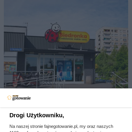
Luksusowa kawa w cenie, jakiej
nie było od bardzo dawna. Klienci
Biedronki zachwyceni
Drogi Użytkowniku,
Na naszej stronie fajnegotowanie.pl, my oraz naszych