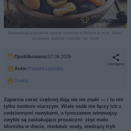
Najbardziej popualrne owoce suszone w Polsce to m.in. śliwki,
żurawina, daktyle i morele, fot. Yusif
Opublikowano:
07.08.2026
Udostępnij
Autor:
Paulina Lipińska
Drukuj
Zaparcia coraz częściej dają się we znaki — i to nie
tylko osobom starszym. Wiele osób nie łączy ich z
codziennymi nawykami, a tymczasem winowajcy
zwykle są zaskakująco prozaiczni: zbyt mało
błonnika w diecie, niedobór wody, siedzący tryb