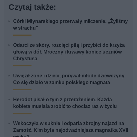
Czytaj także:
Córki Młynarskiego przerwały milczenie. „Żyliśmy
w strachu”
Odarci ze skóry, rozcięci piłą i przybici do krzyża
głową w dół. Mroczny i krwawy koniec uczniów
Chrystusa
Uwięził żonę i dzieci, porywał młode dziewczyny.
Co się działo w zamku polskiego magnata
Herodot pisał o tym z przerażeniem. Każda
kobieta musiała zrobić to chociaż raz w życiu
Wskoczyła w suknie i odparła zbrojny najazd na
Zamość. Kim była najodważniejsza magnatka XVII
wieku?