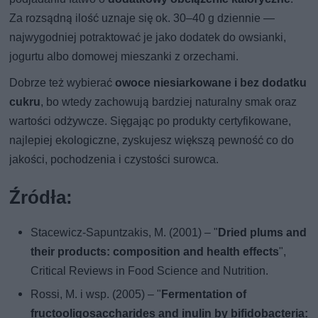
Za rozsądną ilość uznaje się ok. 30–40 g dziennie —
najwygodniej potraktować je jako dodatek do owsianki,
jogurtu albo domowej mieszanki z orzechami.
Dobrze też wybierać
owoce niesiarkowane i bez dodatku
cukru
, bo wtedy zachowują bardziej naturalny smak oraz
wartości odżywcze. Sięgając po produkty certyfikowane,
najlepiej ekologiczne, zyskujesz większą pewność co do
jakości, pochodzenia i czystości surowca.
Źródła:
Stacewicz-Sapuntzakis, M. (2001) – "
Dried plums and
their products: composition and health effects
",
Critical Reviews in Food Science and Nutrition.
Rossi, M. i wsp. (2005) – "
Fermentation of
fructooligosaccharides and inulin by bifidobacteria: