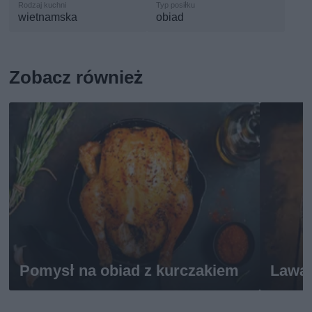
wietnamska
obiad
Zobacz również
Pomysł na obiad z kurczakiem
Lawas