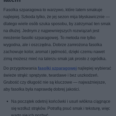
Fasolka szparagowa to warzywo, które latem smakuje
najlepiej. Szkoda tylko, że jej sezon mija błyskawicznie —
dlatego wiele osób szuka sposobu, by zatrzymać ten smak
na dłużej. Jednym z najpewniejszych rozwiązań jest
mrożenie fasolki szparagowej. To metoda nie tylko
wygodna, ale i oszczędna. Dobrze zamrożona fasolka
zachowuje kolor, aromat i jędrność, dzięki czemu nawet
zimą możesz mieć na talerzu smak jak prosto z ogródka.
Do przygotowania
fasolki szparagowej
najlepiej wybierać
świeże strąki: sprężyste, twardawe i bez uszkodzeń.
Grubość czy długość nie są kluczowe — najważniejsze,
aby fasolka była naprawdę dobrej jakości.
Na początek odetnij końcówki i usuń włókna ciągnące
się wzdłuż strąków. Potrafią psuć smak i teksturę, więc
warto się ich pozbyć.