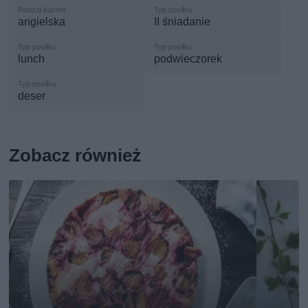
angielska
II śniadanie
lunch
podwieczorek
deser
Zobacz również