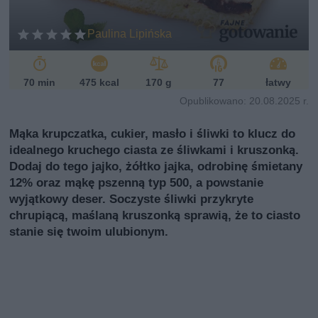
ń
sk
Paulina Lipińska
i
70 min
475 kcal
170 g
77
łatwy
Opublikowano: 20.08.2025 r.
Mąka krupczatka, cukier, masło i śliwki to klucz do
idealnego kruchego ciasta ze śliwkami i kruszonką.
Dodaj do tego jajko, żółtko jajka, odrobinę śmietany
12% oraz mąkę pszenną typ 500, a powstanie
wyjątkowy deser. Soczyste śliwki przykryte
chrupiącą, maślaną kruszonką sprawią, że to ciasto
stanie się twoim ulubionym.