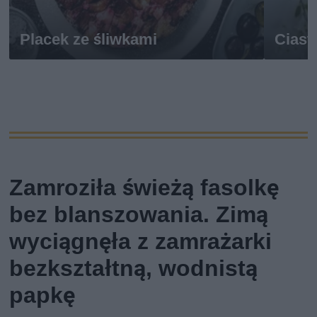
Placek ze śliwkami
Ciast
Zamroziła świeżą fasolkę
bez blanszowania. Zimą
wyciągnęła z zamrażarki
bezkształtną, wodnistą
papkę