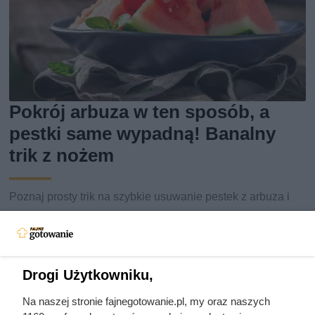
Pokrój arbuza w ten sposób, a
pestki same wypadną! Banalny
trik z nożem
Poznaj prosty trik na szybkie usuwanie pestek z arbuza i
jedz go wygodnie bez wydłubywania nasion.
Drogi Użytkowniku,
Na naszej stronie fajnegotowanie.pl, my oraz naszych