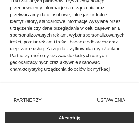
1160 zaufanych partnerów uzyskujemy dostęp i
przechowujemy informacje na urządzeniu oraz
przetwarzamy dane osobowe, takie jak unikalne
identyfikatory, standardowe informacje wysyłane przez
urządzenie czy dane przeglądania w celu zapewniania
spersonalizowanych reklam, wybór spersonalizowanych
treści, pomiar reklam i treści, badanie odbiorców oraz
ulepszanie usług. Za zgodą Użytkownika my i Zaufani
Partnerzy możemy używać dokładnych danych
Bierz po dziesięć sztuk!
geolokalizacyjnych oraz aktywnie skanować
charakterystykę urządzenia do celów identyfikacji.
Biedronka odpala szaloną akcję z
Ponieważ cenimy Twoją prywatność, prosimy o zgodę na
darmowymi produktami
korzystanie z tych technologii poprzez kliknięcie
„Akceptuję”. Zgoda jest dobrowolna i zawsze możesz ją
zmienić/wycofać klikając przycisk ustawień prywatności
Klienci biora po 4 sztuki - wszystkie rodzaje topowej marki
PARTNERZY
USTAWIENIA
znajdujący się w lewym dolnym rogu strony
. Niektóre
aż 60% taniej! Do tego nawet 5 sztuk za free i mnóstwo
rodzaje przetwarzania danych nie wymagają zgody
obniżek!
Akceptuję
użytkownika, ale masz prawo sprzeciwić się takiemu
przetwarzaniu. Preferencje będą miały zastosowania tylko
na tej witrynie.