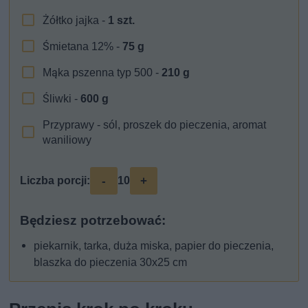
Żółtko jajka -
1
szt.
Śmietana 12% -
75
g
Mąka pszenna typ 500 -
210
g
Śliwki -
600
g
Przyprawy - sól, proszek do pieczenia, aromat
waniliowy
-
+
Liczba porcji:
10
Będziesz potrzebować:
piekarnik, tarka, duża miska, papier do pieczenia,
blaszka do pieczenia 30x25 cm