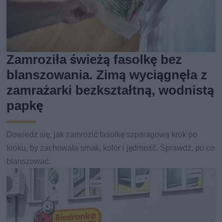
Zamroziła świeżą fasolkę bez
blanszowania. Zimą wyciągnęła z
zamrażarki bezkształtną, wodnistą
papkę
Dowiedz się, jak zamrozić fasolkę szparagową krok po
kroku, by zachowała smak, kolor i jędrność. Sprawdź, po co
blanszować.