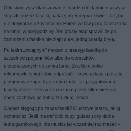
Gdy skończysz blanszowanie i bardzo dokładnie osuszysz
strączki, rozłóż fasolkę na tacy w jednej warstwie – tak, by
nie dotykała się zbyt mocno. Potem wstaw ją do zamrażarki
na mniej więcej godzinę. Ten prosty etap sprawi, że po
zamrożeniu fasolka nie zlepi się w jedną twardą bryłę.
Po takim „wstępnym” mrożeniu przesyp fasolkę do
szczelnych pojemników albo do woreczków
przeznaczonych do zamrażania. Zwykłe cienkie
reklamówki lepiej sobie odpuścić – łatwo pękają i potrafią
przejmować zapachy z zamrażarki. Tak przygotowana
fasolka może leżeć w zamrażarce przez kilka miesięcy,
nadal zachowując dobrą strukturę i smak.
Chcesz sięgnąć po zapas fasoli? Kluczowe jest to, jak ją
rozmrozisz. Jeśli ma trafić do zupy, gulaszu czy dania
jednogarnkowego, nie musisz jej wcześniej rozmrażać –