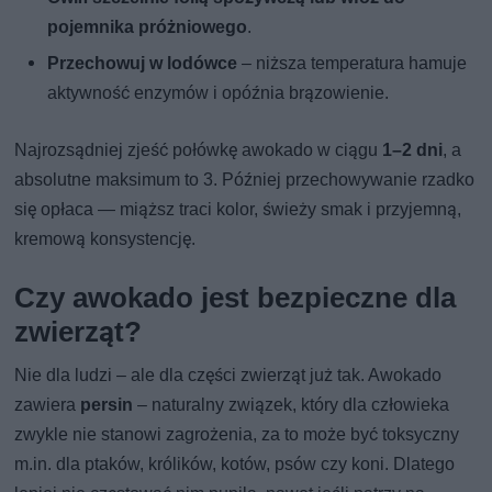
pojemnika próżniowego
.
Przechowuj w lodówce
– niższa temperatura hamuje
aktywność enzymów i opóźnia brązowienie.
Najrozsądniej zjeść połówkę awokado w ciągu
1–2 dni
, a
absolutne maksimum to 3. Później przechowywanie rzadko
się opłaca — miąższ traci kolor, świeży smak i przyjemną,
kremową konsystencję.
Czy awokado jest bezpieczne dla
zwierząt?
Nie dla ludzi – ale dla części zwierząt już tak. Awokado
zawiera
persin
– naturalny związek, który dla człowieka
zwykle nie stanowi zagrożenia, za to może być toksyczny
m.in. dla ptaków, królików, kotów, psów czy koni. Dlatego