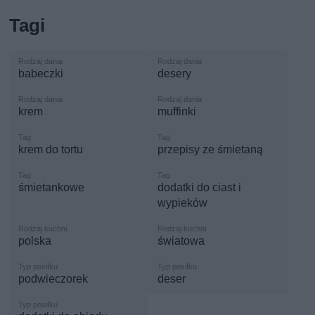
Tagi
babeczki
desery
krem
muffinki
krem do tortu
przepisy ze śmietaną
śmietankowe
dodatki do ciast i
wypieków
polska
światowa
podwieczorek
deser