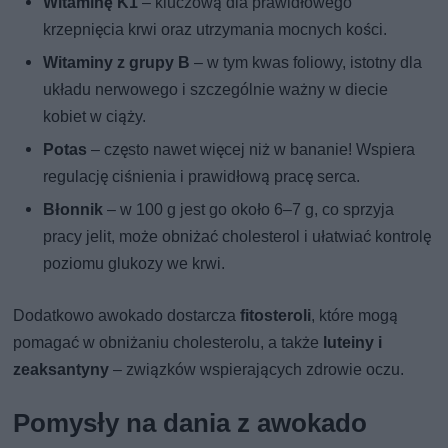
Witaminę K1
– kluczową dla prawidłowego
krzepnięcia krwi oraz utrzymania mocnych kości.
Witaminy z grupy B
– w tym kwas foliowy, istotny dla
układu nerwowego i szczególnie ważny w diecie
kobiet w ciąży.
Potas
– często nawet więcej niż w bananie! Wspiera
regulację ciśnienia i prawidłową pracę serca.
Błonnik
– w 100 g jest go około 6–7 g, co sprzyja
pracy jelit, może obniżać cholesterol i ułatwiać kontrolę
poziomu glukozy we krwi.
Dodatkowo awokado dostarcza
fitosteroli
, które mogą
pomagać w obniżaniu cholesterolu, a także
luteiny i
zeaksantyny
– związków wspierających zdrowie oczu.
Pomysły na dania z awokado