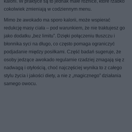
kalorii. W praktyce są to jednak małe różnice, które rzadko
cokolwiek zmieniają w codziennym menu.
Mimo że awokado ma sporo kalorii, może wspierać
redukcję masy ciała – pod warunkiem, że nie traktujesz go
jako dodatku „bez limitu”. Dzięki połączeniu tłuszczu i
błonnika syci na długo, co często pomaga ograniczyć
podjadanie między posiłkami. Część badań sugeruje, że
osoby jedzące awokado regularnie rzadziej zmagają się z
nadwagą i otyłością, choć najczęściej wynika to z całego
stylu życia i jakości diety, a nie z „magicznego” działania
samego owocu.