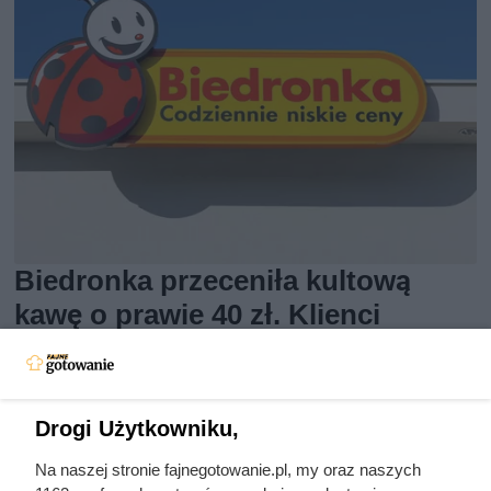
Biedronka przeceniła kultową
kawę o prawie 40 zł. Klienci
ruszyli do sklepów
Miłośnicy kawy ruszyli do Biedronki po Tchibo Exclusive.
Drogi Użytkowniku,
Przy zakupie dwóch opakowań kilogramowa kawa kosztuje
Na naszej stronie fajnegotowanie.pl, my oraz naszych
tylko 49,99 zł zamiast 87,99 zł. Sprawdź warunki promocji i