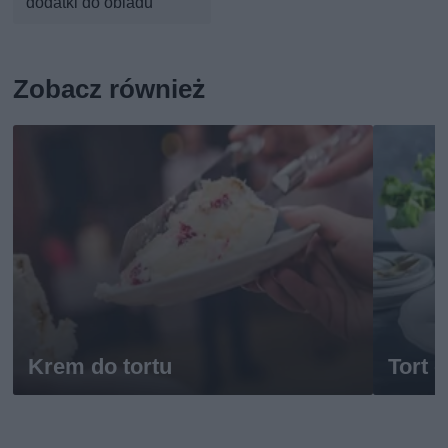
dodatki do obiadu
Zobacz również
Krem do tortu
Tort 