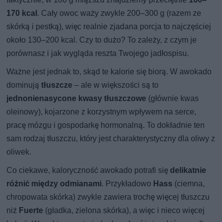
170 kcal
. Cały owoc waży zwykle 200–300 g (razem ze
skórką i pestką), więc realnie zjadana porcja to najczęściej
około 130–200 kcal. Czy to dużo? To zależy, z czym je
porównasz i jak wygląda reszta Twojego jadłospisu.
Ważne jest jednak to, skąd te kalorie się biorą. W awokado
dominują
tłuszcze
– ale w większości są to
jednonienasycone kwasy tłuszczowe
(głównie kwas
oleinowy), kojarzone z korzystnym wpływem na serce,
pracę mózgu i gospodarkę hormonalną. To dokładnie ten
sam rodzaj tłuszczu, który jest charakterystyczny dla oliwy z
oliwek.
Co ciekawe, kaloryczność awokado potrafi się
delikatnie
różnić między odmianami
. Przykładowo
Hass
(ciemna,
chropowata skórka) zwykle zawiera trochę więcej tłuszczu
niż
Fuerte
(gładka, zielona skórka), a więc i nieco więcej