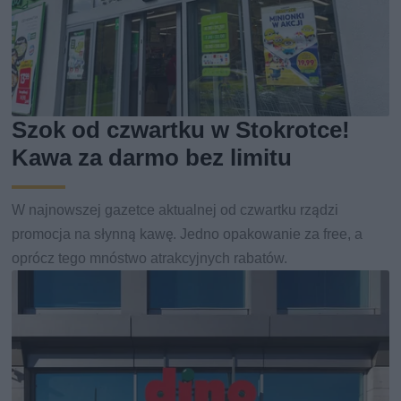
Szok od czwartku w Stokrotce!
Kawa za darmo bez limitu
W najnowszej gazetce aktualnej od czwartku rządzi
promocja na słynną kawę. Jedno opakowanie za free, a
oprócz tego mnóstwo atrakcyjnych rabatów.