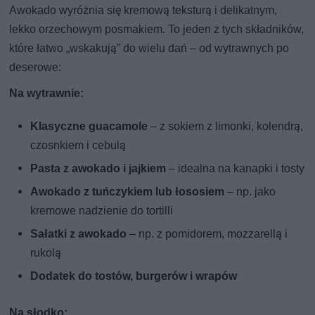
Awokado wyróżnia się kremową teksturą i delikatnym,
lekko orzechowym posmakiem. To jeden z tych składników,
które łatwo „wskakują” do wielu dań – od wytrawnych po
deserowe:
Na wytrawnie:
Klasyczne guacamole
– z sokiem z limonki, kolendrą,
czosnkiem i cebulą
Pasta z awokado i jajkiem
– idealna na kanapki i tosty
Awokado z tuńczykiem lub łososiem
– np. jako
kremowe nadzienie do tortilli
Sałatki z awokado
– np. z pomidorem, mozzarellą i
rukolą
Dodatek do tostów, burgerów i wrapów
Na słodko: