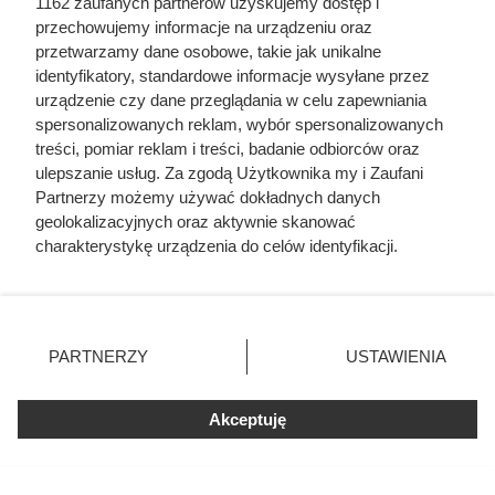
1162 zaufanych partnerów uzyskujemy dostęp i
inne okazje z gazetki.
przechowujemy informacje na urządzeniu oraz
przetwarzamy dane osobowe, takie jak unikalne
identyfikatory, standardowe informacje wysyłane przez
urządzenie czy dane przeglądania w celu zapewniania
spersonalizowanych reklam, wybór spersonalizowanych
treści, pomiar reklam i treści, badanie odbiorców oraz
ulepszanie usług. Za zgodą Użytkownika my i Zaufani
Partnerzy możemy używać dokładnych danych
geolokalizacyjnych oraz aktywnie skanować
charakterystykę urządzenia do celów identyfikacji.
Ponieważ cenimy Twoją prywatność, prosimy o zgodę na
korzystanie z tych technologii poprzez kliknięcie
„Akceptuję”. Zgoda jest dobrowolna i zawsze możesz ją
zmienić/wycofać klikając przycisk ustawień prywatności
PARTNERZY
USTAWIENIA
znajdujący się w lewym dolnym rogu strony
. Niektóre
Luksusowa kawa w cenie, jakiej
rodzaje przetwarzania danych nie wymagają zgody
nie było od bardzo dawna. Klienci
Akceptuję
użytkownika, ale masz prawo sprzeciwić się takiemu
przetwarzaniu. Preferencje będą miały zastosowania tylko
Biedronki zachwyceni
na tej witrynie.