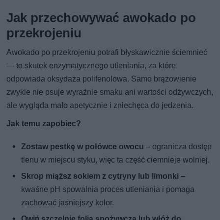
Jak przechowywać awokado po
przekrojeniu
Awokado po przekrojeniu potrafi błyskawicznie ściemnieć
— to skutek enzymatycznego utleniania, za które
odpowiada oksydaza polifenolowa. Samo brązowienie
zwykle nie psuje wyraźnie smaku ani wartości odżywczych,
ale wygląda mało apetycznie i zniechęca do jedzenia.
Jak temu zapobiec?
Zostaw pestkę w połówce owocu
– ogranicza dostęp
tlenu w miejscu styku, więc ta część ciemnieje wolniej.
Skrop miąższ sokiem z cytryny lub limonki
–
kwaśne pH spowalnia proces utleniania i pomaga
zachować jaśniejszy kolor.
Owiń szczelnie folią spożywczą lub włóż do