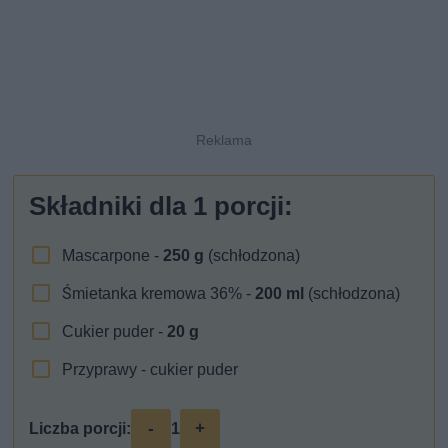
Składniki dla
1
porcji:
Mascarpone -
250
g
(schłodzona)
Śmietanka kremowa 36% -
200
ml
(schłodzona)
Cukier puder -
20
g
Przyprawy - cukier puder
-
+
Liczba porcji:
1