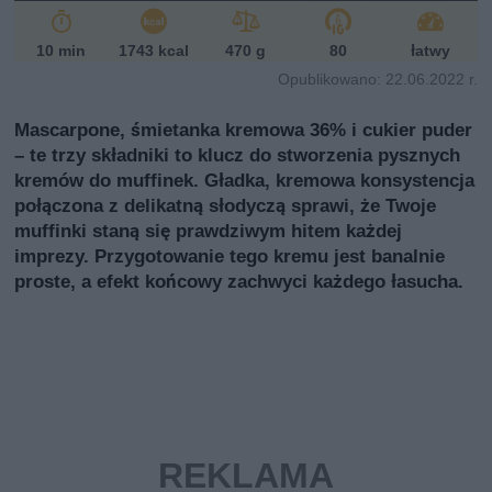
i
10 min
1743 kcal
470 g
80
łatwy
Opublikowano: 22.06.2022 r.
Mascarpone, śmietanka kremowa 36% i cukier puder
– te trzy składniki to klucz do stworzenia pysznych
kremów do muffinek. Gładka, kremowa konsystencja
połączona z delikatną słodyczą sprawi, że Twoje
muffinki staną się prawdziwym hitem każdej
imprezy. Przygotowanie tego kremu jest banalnie
proste, a efekt końcowy zachwyci każdego łasucha.