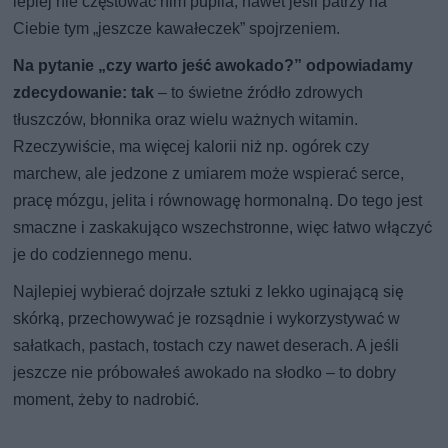
lepiej nie częstować nim pupila, nawet jeśli patrzy na
Ciebie tym „jeszcze kawałeczek” spojrzeniem.
Na pytanie „czy warto jeść awokado?” odpowiadamy
zdecydowanie: tak
– to świetne źródło zdrowych
tłuszczów, błonnika oraz wielu ważnych witamin.
Rzeczywiście, ma więcej kalorii niż np. ogórek czy
marchew, ale jedzone z umiarem może wspierać serce,
pracę mózgu, jelita i równowagę hormonalną. Do tego jest
smaczne i zaskakująco wszechstronne, więc łatwo włączyć
je do codziennego menu.
Najlepiej wybierać dojrzałe sztuki z lekko uginającą się
skórką, przechowywać je rozsądnie i wykorzystywać w
sałatkach, pastach, tostach czy nawet deserach. A jeśli
jeszcze nie próbowałeś awokado na słodko – to dobry
moment, żeby to nadrobić.