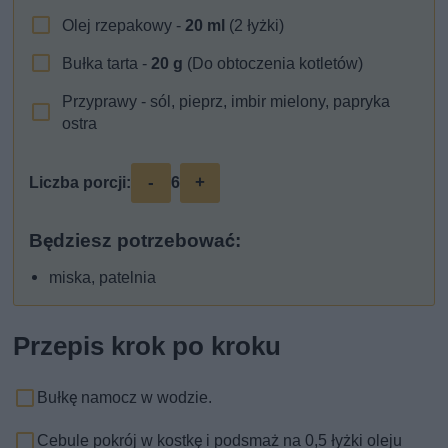
Olej rzepakowy -
20
ml
(2 łyżki)
Bułka tarta -
20
g
(Do obtoczenia kotletów)
Przyprawy - sól, pieprz, imbir mielony, papryka
ostra
-
+
Liczba porcji:
6
Będziesz potrzebować:
miska, patelnia
Przepis krok po kroku
Bułkę namocz w wodzie.
Cebule pokrój w kostkę i podsmaż na 0,5 łyżki oleju