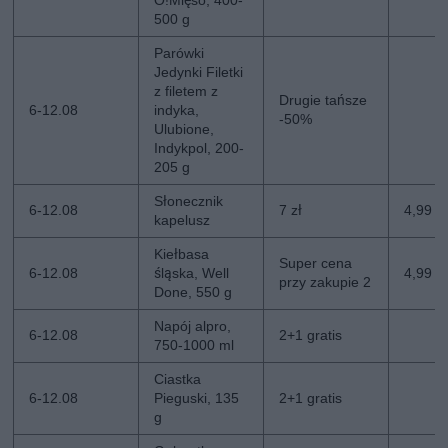
500 g
Parówki
Jedynki Filetki
z filetem z
Drugie tańsze
6-12.08
indyka,
-50%
Ulubione,
Indykpol, 200-
205 g
Słonecznik
6-12.08
7 zł
4,99 zł
kapelusz
Kiełbasa
Super cena
6-12.08
śląska, Well
4,99 z
przy zakupie 2
Done, 550 g
Napój alpro,
6-12.08
2+1 gratis
750-1000 ml
Ciastka
6-12.08
Pieguski, 135
2+1 gratis
g