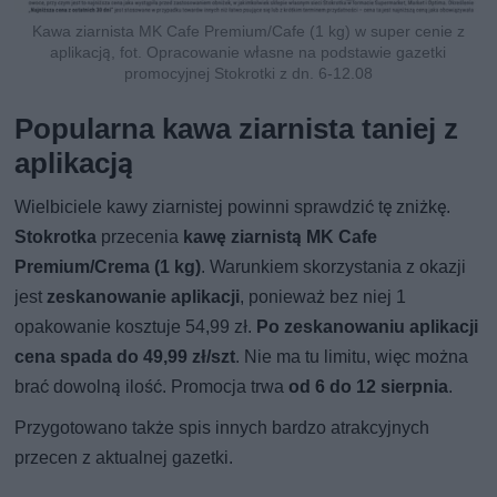
Kawa ziarnista MK Cafe Premium/Cafe (1 kg) w super cenie z
aplikacją, fot. Opracowanie własne na podstawie gazetki
promocyjnej Stokrotki z dn. 6-12.08
Popularna kawa ziarnista taniej z
aplikacją
Wielbiciele kawy ziarnistej powinni sprawdzić tę zniżkę.
Stokrotka
przecenia
kawę ziarnistą MK Cafe
Premium/Crema (1 kg)
. Warunkiem skorzystania z okazji
jest
zeskanowanie aplikacji
, ponieważ bez niej 1
opakowanie kosztuje 54,99 zł.
Po zeskanowaniu aplikacji
cena spada do 49,99 zł/szt
. Nie ma tu limitu, więc można
brać dowolną ilość. Promocja trwa
od 6 do 12 sierpnia
.
Przygotowano także spis innych bardzo atrakcyjnych
przecen z aktualnej gazetki.