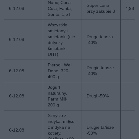
Napój Coca-
Super cena
6-12.08
Cola, Fanta,
4,98 zł
przy zakupie 3
Sprite, 1,5 l
Wszystkie
śmietany i
śmietanki (nie
Druga tańsza
6-12.08
dotyczy
-40%
śmietanki
UHT)
Pierogi, Well
Drugie tańsze
6-12.08
Done, 320-
-40%
400 g
Jogurt
naturalny,
6-12.08
Drugi -50%
Farm Milk,
200 g
Sznycle z
indyka, mięso
z indyka na
Drugie tańsze
6-12.08
kotlety,
-50%
O!Mięso, 400-