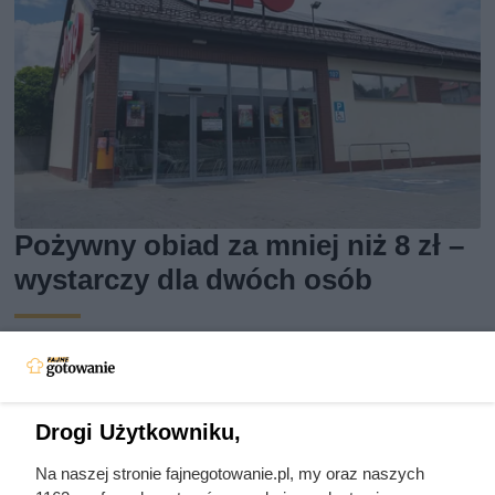
Pożywny obiad za mniej niż 8 zł –
wystarczy dla dwóch osób
Flaki wołowe w promocji w Dino za mniej niż 8 zł. Sprawdź
szczegóły atrakcyjnej oferty i dowiedz się, do kiedy jest
ważna.
Drogi Użytkowniku,
Na naszej stronie fajnegotowanie.pl, my oraz naszych