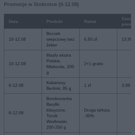
Promocje w Stokrotce (6-12.08)
Cena
Data
Produkt
Rabat
promo
Boczek
10-12.08
wieprzowy bez
6,50 zł
13,99 
żeber
Masło ekstra
Polskie,
10-12.08
2+1 gratis
Mlekovita, 200
g
Kabanosy
6-12.08
1 zł
3,99 zł
Berlinki, 85 g
Bombonierka
Baryłki
klasyczne,
Druga tańsza
6-12.08
Torcik
-30%
Wedlowski,
200-250 g