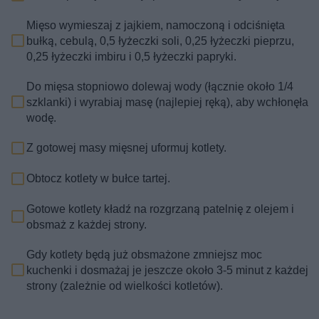
Mięso wymieszaj z jajkiem, namoczoną i odciśnięta
bułką, cebulą, 0,5 łyżeczki soli, 0,25 łyżeczki pieprzu,
0,25 łyżeczki imbiru i 0,5 łyżeczki papryki.
Do mięsa stopniowo dolewaj wody (łącznie około 1/4
szklanki) i wyrabiaj masę (najlepiej ręką), aby wchłonęła
wodę.
Z gotowej masy mięsnej uformuj kotlety.
Obtocz kotlety w bułce tartej.
Gotowe kotlety kładź na rozgrzaną patelnię z olejem i
obsmaż z każdej strony.
Gdy kotlety będą już obsmażone zmniejsz moc
kuchenki i dosmażaj je jeszcze około 3-5 minut z każdej
strony (zależnie od wielkości kotletów).