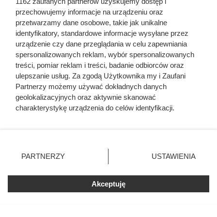
1162 zaufanych partnerów uzyskujemy dostęp i
przechowujemy informacje na urządzeniu oraz
przetwarzamy dane osobowe, takie jak unikalne
identyfikatory, standardowe informacje wysyłane przez
urządzenie czy dane przeglądania w celu zapewniania
spersonalizowanych reklam, wybór spersonalizowanych
treści, pomiar reklam i treści, badanie odbiorców oraz
ulepszanie usług. Za zgodą Użytkownika my i Zaufani
Partnerzy możemy używać dokładnych danych
geolokalizacyjnych oraz aktywnie skanować
charakterystykę urządzenia do celów identyfikacji.
Ponieważ cenimy Twoją prywatność, prosimy o zgodę na
Pij to 7 dni i zobacz, co dzieje się z
korzystanie z tych technologii poprzez kliknięcie
włosami i skórą
„Akceptuję”. Zgoda jest dobrowolna i zawsze możesz ją
zmienić/wycofać klikając przycisk ustawień prywatności
PARTNERZY
USTAWIENIA
znajdujący się w lewym dolnym rogu strony
. Niektóre
Pokrzywa to nie chwast, a superfood! Poznaj jej zdrowotne
rodzaje przetwarzania danych nie wymagają zgody
właściwości i proste przepisy, które wzmocnią odporność
Akceptuję
użytkownika, ale masz prawo sprzeciwić się takiemu
przetwarzaniu. Preferencje będą miały zastosowania tylko
oraz skórę i włosy.
na tej witrynie.