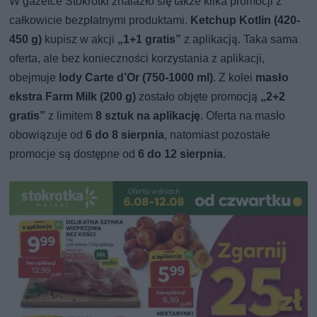
W gazetce Stokrotki znalazło się także kilka promocji z
całkowicie bezpłatnymi produktami.
Ketchup Kotlin (420-
450 g)
kupisz w akcji
„1+1 gratis”
z aplikacją. Taka sama
oferta, ale bez konieczności korzystania z aplikacji,
obejmuje
lody Carte d’Or (750-1000 ml)
. Z kolei
masło
ekstra Farm Milk (200 g)
zostało objęte promocją
„2+2
gratis”
z limitem
8 sztuk na aplikację
. Oferta na masło
obowiązuje od
6 do 8 sierpnia
, natomiast pozostałe
promocje są dostępne od
6 do 12 sierpnia
.