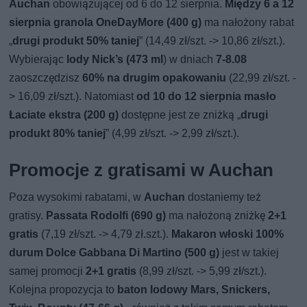
Auchan
obowiązującej od 6 do 12 sierpnia.
Między 6 a 12
sierpnia granola OneDayMore (400 g)
ma nałożony rabat
„
drugi produkt 50% taniej
” (14,49 zł/szt. -> 10,86 zł/szt.).
Wybierając
lody Nick’s (473 ml
) w dniach
7-8.08
zaoszczędzisz
60% na drugim opakowaniu
(22,99 zł/szt. -
> 16,09 zł/szt.). Natomiast
od 10 do 12 sierpnia masło
Łaciate ekstra (200 g)
dostępne jest ze zniżką „
drugi
produkt 80% taniej
” (4,99 zł/szt. -> 2,99 zł/szt.).
Promocje z gratisami w Auchan
Poza wysokimi rabatami, w
Auchan
dostaniemy też
gratisy.
Passata Rodolfi (690 g)
ma nałożoną zniżkę
2+1
gratis
(7,19 zł/szt. -> 4,79 zł.szt.).
Makaron włoski 100%
durum Dolce Gabbana Di Martino (500 g)
jest w takiej
samej promocji
2+1 gratis
(8,99 zł/szt. -> 5,99 zł/szt.).
Kolejna propozycja to
baton lodowy Mars, Snickers,