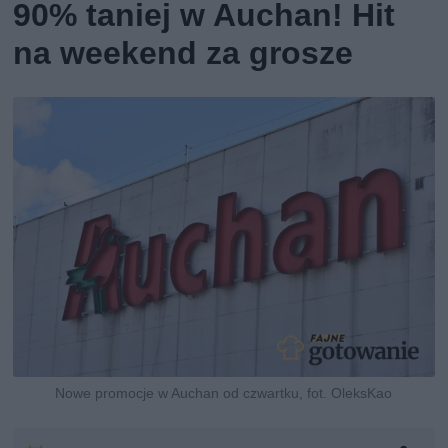
90% taniej w Auchan! Hit
na weekend za grosze
Nowe promocje w Auchan od czwartku, fot. OleksKao