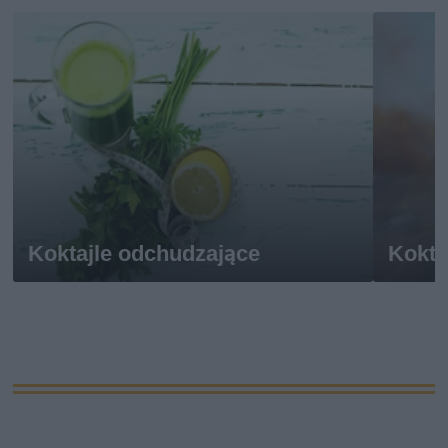
Koktajle odchudzające
Kokta