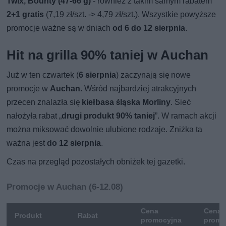
Twix, Bounty (47-66 g)
- również z takim samym rabatem
2+1 gratis
(7,19 zł/szt. -> 4,79 zł/szt.). Wszystkie powyższe
promocje ważne są w dniach
od 6 do 12 sierpnia
.
Hit na grilla 90% taniej w Auchan
Już w ten czwartek (
6 sierpnia
) zaczynają się nowe
promocje w
Auchan.
Wśród najbardziej atrakcyjnych
przecen znalazła się
kiełbasa śląska Morliny
. Sieć
nałożyła rabat „
drugi produkt 90% taniej
”. W ramach akcji
można miksować dowolnie ulubione rodzaje. Zniżka ta
ważna jest
do 12 sierpnia
.
Czas na przegląd pozostałych obniżek tej gazetki.
Promocje w Auchan (6-12.08)
Cena
Cena 
Produkt
Rabat
promocyjna
promo