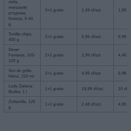
zioła,
mieszanki
3+1 gratis
1,49 zł/szt.
1,98 zł
przypraw,
Kotanyi, 5-40
g
Tortilla chips,
2+1 gratis
6,99 zł/szt.
9,99 zł
400 g
Deser
Fantasia, 103-
2+1 gratis
2,99 zł/szt.
4,48 zł
120 g
Sos do grilla,
2+1 gratis
4,99 zł/szt.
6,98 zł
Heinz, 220 ml
Lody Zielona
1+1 gratis
19,99 zł/szt.
10 zł/s
Budka, 1 l
Zottarella, 125
1+1 gratis
2,48 zł/szt.
4,95 zł
g