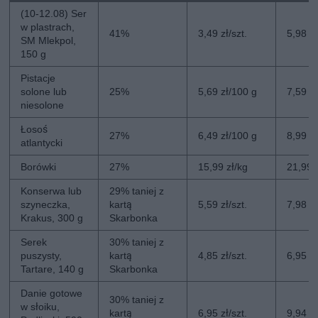
(10-12.08) Ser
w plastrach,
41%
3,49 zł/szt.
5,98 zł
SM Mlekpol,
150 g
Pistacje
solone lub
25%
5,69 zł/100 g
7,59 z
niesolone
Łosoś
27%
6,49 zł/100 g
8,99 z
atlantycki
Borówki
27%
15,99 zł/kg
21,99 
Konserwa lub
29% taniej z
szyneczka,
kartą
5,59 zł/szt.
7,98 zł
Krakus, 300 g
Skarbonka
Serek
30% taniej z
puszysty,
kartą
4,85 zł/szt.
6,95 zł
Tartare, 140 g
Skarbonka
Danie gotowe
30% taniej z
w słoiku,
kartą
6,95 zł/szt.
9,94 zł