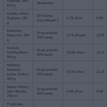
Pudliszki, 590-
Skarbonka
610 g
Ciastka Jeżyki,
31% taniej
Goplana, 140
4,75 zł/szt.
6,98 zł
przy zakupie 2
g
Kabanosy
Drugi produkt
klasyczne, 300
9,74 zł/opak.
12,99 
50% taniej
g
Granola
Drugi produkt
OneDayMore,
10,86 zł/szt.
14,49 z
50% taniej
400 g
Kiełbasa
żywiecka
Drugi produkt
15,03 zł/szt.
21,48 z
sucha, Krakus,
60% taniej
460 g
Napój roślinny,
Drugi produkt
alpro Barista,
6,98 zł/szt.
9,98 zł
60% taniej
750 ml
Przyprawy,