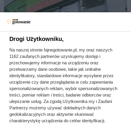
Drogi Użytkowniku,
Na naszej stronie fajnegotowanie.pl, my oraz naszych
1162 zaufanych partnerów uzyskujemy dostęp i
Szok od czwartku w Stokrotce!
przechowujemy informacje na urządzeniu oraz
przetwarzamy dane osobowe, takie jak unikalne
Kawa za darmo bez limitu
identyfikatory, standardowe informacje wysyłane przez
urządzenie czy dane przeglądania w celu zapewniania
spersonalizowanych reklam, wybór spersonalizowanych
W najnowszej gazetce aktualnej od czwartku rządzi
treści, pomiar reklam i treści, badanie odbiorców oraz
promocja na słynną kawę. Jedno opakowanie za free, a
ulepszanie usług. Za zgodą Użytkownika my i Zaufani
oprócz tego mnóstwo atrakcyjnych rabatów.
Partnerzy możemy używać dokładnych danych
geolokalizacyjnych oraz aktywnie skanować
charakterystykę urządzenia do celów identyfikacji.
Ponieważ cenimy Twoją prywatność, prosimy o zgodę na