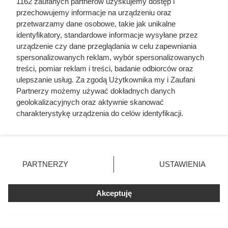
1162 zaufanych partnerów uzyskujemy dostęp i
przechowujemy informacje na urządzeniu oraz
przetwarzamy dane osobowe, takie jak unikalne
identyfikatory, standardowe informacje wysyłane przez
urządzenie czy dane przeglądania w celu zapewniania
spersonalizowanych reklam, wybór spersonalizowanych
treści, pomiar reklam i treści, badanie odbiorców oraz
ulepszanie usług. Za zgodą Użytkownika my i Zaufani
Partnerzy możemy używać dokładnych danych
geolokalizacyjnych oraz aktywnie skanować
charakterystykę urządzenia do celów identyfikacji.
Luksusowa kawa w cenie, jakiej
Ponieważ cenimy Twoją prywatność, prosimy o zgodę na
korzystanie z tych technologii poprzez kliknięcie
nie było od bardzo dawna. Klienci
„Akceptuję”. Zgoda jest dobrowolna i zawsze możesz ją
Biedronki zachwyceni
zmienić/wycofać klikając przycisk ustawień prywatności
PARTNERZY
USTAWIENIA
znajdujący się w lewym dolnym rogu strony
. Niektóre
rodzaje przetwarzania danych nie wymagają zgody
Kawa ziarnista Tchibo Exclusive w dużej promocji w
Akceptuję
użytkownika, ale masz prawo sprzeciwić się takiemu
Biedronce. Sprawdź, jakie warunki spełnić, aby kupić ten
przetwarzaniu. Preferencje będą miały zastosowania tylko
produkt w obniżonej cenie.
na tej witrynie.