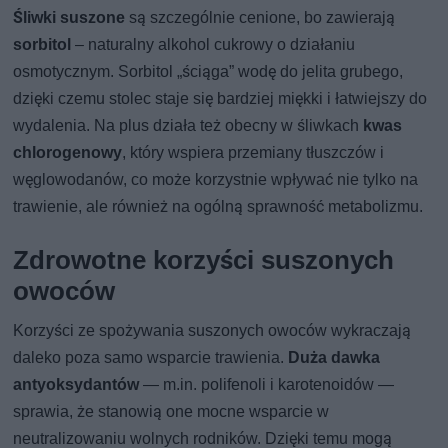
Śliwki suszone
są szczególnie cenione, bo zawierają
sorbitol
– naturalny alkohol cukrowy o działaniu
osmotycznym. Sorbitol „ściąga” wodę do jelita grubego,
dzięki czemu stolec staje się bardziej miękki i łatwiejszy do
wydalenia. Na plus działa też obecny w śliwkach
kwas
chlorogenowy
, który wspiera przemiany tłuszczów i
węglowodanów, co może korzystnie wpływać nie tylko na
trawienie, ale również na ogólną sprawność metabolizmu.
Zdrowotne korzyści suszonych
owoców
Korzyści ze spożywania suszonych owoców wykraczają
daleko poza samo wsparcie trawienia.
Duża dawka
antyoksydantów
— m.in. polifenoli i karotenoidów —
sprawia, że stanowią one mocne wsparcie w
neutralizowaniu wolnych rodników. Dzięki temu mogą