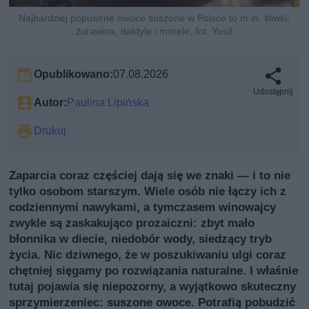
Najbardziej popualrne owoce suszone w Polsce to m.in. śliwki,
żurawina, daktyle i morele, fot. Yusif
Opublikowano:
07.08.2026
Udostępnij
Autor:
Paulina Lipińska
Drukuj
Zaparcia coraz częściej dają się we znaki — i to nie
tylko osobom starszym. Wiele osób nie łączy ich z
codziennymi nawykami, a tymczasem winowajcy
zwykle są zaskakująco prozaiczni: zbyt mało
błonnika w diecie, niedobór wody, siedzący tryb
życia. Nic dziwnego, że w poszukiwaniu ulgi coraz
chętniej sięgamy po rozwiązania naturalne. I właśnie
tutaj pojawia się niepozorny, a wyjątkowo skuteczny
sprzymierzeniec: suszone owoce. Potrafią pobudzić