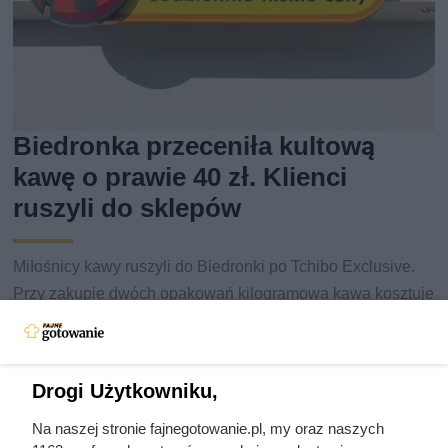
Biedronka przeceniła kultową
kawę o prawie 40 zł. Klienci
ruszyli do sklepów
Miłośnicy kawy ruszyli do Biedronki po Tchibo Exclusive.
Przy zakupie dwóch opakowań kilogramowa kawa kosztuje
tylko 49,99 zł zamiast 87,99 zł. Sprawdź warunki promocji i
inne okazje z gazetki.
Drogi Użytkowniku,
Na naszej stronie fajnegotowanie.pl, my oraz naszych