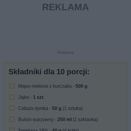
Składniki dla
10
porcji:
Mięso mielone z kurczaka -
500
g
Jajko -
1
szt.
Cebula dymka -
50
g
(1 sztuka)
Bulion warzywny -
250
ml
(1 szklanka)
Śmietana 18% -
40
g
(4 łyżki)