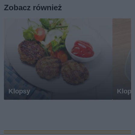
Zobacz również
Klopsy
Klop