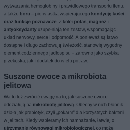
wytwarzania hemoglobiny i prawidłowego transportu tlenu,
a także
boru
– pierwiastka wspierającego
kondycję kości
oraz funkcje poznawcze
. Z kolei
potas, magnez i
antyoksydanty
uzupełniają ten zestaw, wspomagając
układ nerwowy, serce i odporność. A ponieważ są łatwo
dostępne i długo zachowują świeżość, stanowią wygodny
element codziennego jadłospisu – zarówno jako szybka
przekąska, jak i dodatek do wielu potraw.
Suszone owoce a mikrobiota
jelitowa
Warto też zwrócić uwagę na to, jak suszone owoce
oddziałują na
mikrobiotę jelitową
. Obecny w nich błonnik
działa jak prebiotyk, czyli „pokarm” dla korzystnych bakterii
w jelitach. Kiedy wspieramy ich namnażanie, łatwiej o
utrzymanie równowagi mikrobiologicznej
, co może