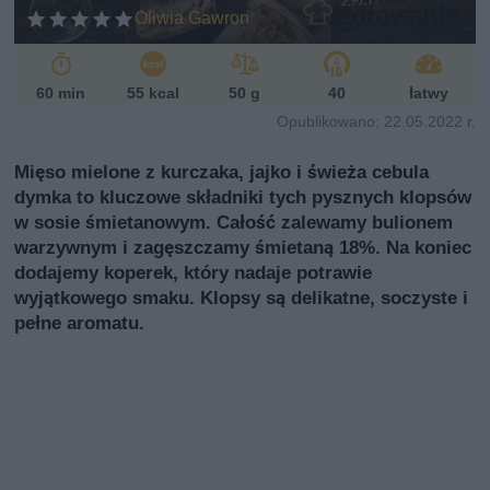
Oliwia Gawron
60 min
55 kcal
50 g
40
łatwy
Opublikowano: 22.05.2022 r.
Mięso mielone z kurczaka, jajko i świeża cebula
dymka to kluczowe składniki tych pysznych klopsów
w sosie śmietanowym. Całość zalewamy bulionem
warzywnym i zagęszczamy śmietaną 18%. Na koniec
dodajemy koperek, który nadaje potrawie
wyjątkowego smaku. Klopsy są delikatne, soczyste i
pełne aromatu.