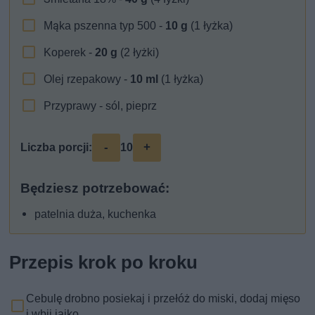
Mąka pszenna typ 500 -
10
g
(1 łyżka)
Koperek -
20
g
(2 łyżki)
Olej rzepakowy -
10
ml
(1 łyżka)
Przyprawy - sól, pieprz
-
+
Liczba porcji:
10
Będziesz potrzebować:
patelnia duża, kuchenka
Przepis krok po kroku
Cebulę drobno posiekaj i przełóż do miski, dodaj mięso
i wbij jajko.