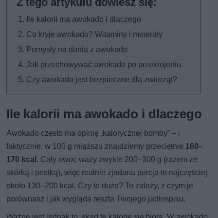
Ile kalorii ma awokado i dlaczego
Co kryje awokado? Witaminy i minerały
Pomysły na dania z awokado
Jak przechowywać awokado po przekrojeniu
Czy awokado jest bezpieczne dla zwierząt?
Ile kalorii ma awokado i dlaczego
Awokado często ma opinię „kalorycznej bomby” – i
faktycznie, w 100 g miąższu znajdziemy przeciętnie
160–
170 kcal
. Cały owoc waży zwykle 200–300 g (razem ze
skórką i pestką), więc realnie zjadana porcja to najczęściej
około 130–200 kcal. Czy to dużo? To zależy, z czym je
porównasz i jak wygląda reszta Twojego jadłospisu.
Ważne jest jednak to, skąd te kalorie się biorą. W awokado