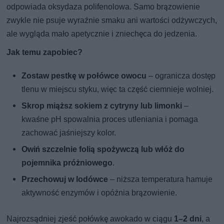
odpowiada oksydaza polifenolowa. Samo brązowienie
zwykle nie psuje wyraźnie smaku ani wartości odżywczych,
ale wygląda mało apetycznie i zniechęca do jedzenia.
Jak temu zapobiec?
Zostaw pestkę w połówce owocu
– ogranicza dostęp
tlenu w miejscu styku, więc ta część ciemnieje wolniej.
Skrop miąższ sokiem z cytryny lub limonki
–
kwaśne pH spowalnia proces utleniania i pomaga
zachować jaśniejszy kolor.
Owiń szczelnie folią spożywczą lub włóż do
pojemnika próżniowego
.
Przechowuj w lodówce
– niższa temperatura hamuje
aktywność enzymów i opóźnia brązowienie.
Najrozsądniej zjeść połówkę awokado w ciągu
1–2 dni
, a