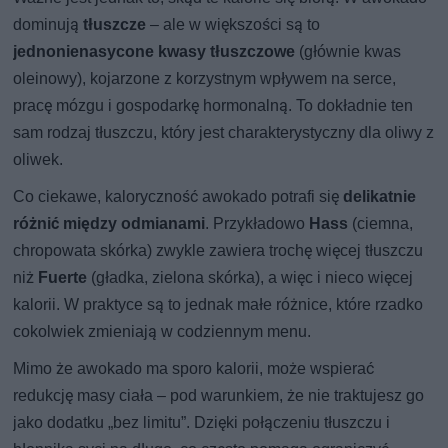
dominują
tłuszcze
– ale w większości są to
jednonienasycone kwasy tłuszczowe
(głównie kwas
oleinowy), kojarzone z korzystnym wpływem na serce,
pracę mózgu i gospodarkę hormonalną. To dokładnie ten
sam rodzaj tłuszczu, który jest charakterystyczny dla oliwy z
oliwek.
Co ciekawe, kaloryczność awokado potrafi się
delikatnie
różnić między odmianami
. Przykładowo
Hass
(ciemna,
chropowata skórka) zwykle zawiera trochę więcej tłuszczu
niż
Fuerte
(gładka, zielona skórka), a więc i nieco więcej
kalorii. W praktyce są to jednak małe różnice, które rzadko
cokolwiek zmieniają w codziennym menu.
Mimo że awokado ma sporo kalorii, może wspierać
redukcję masy ciała – pod warunkiem, że nie traktujesz go
jako dodatku „bez limitu”. Dzięki połączeniu tłuszczu i