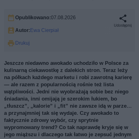
Opublikowano:
07.08.2026
Udostępnij
Autor:
Ewa Cierpiał
Drukuj
Jeszcze niedawno awokado uchodziło w Polsce za
kulinarną ciekawostkę z dalekich stron. Teraz leży
na półkach każdego marketu i robi zawrotną karierę
— ale razem z popularnością rośnie też lista
wątpliwości. Jedni nie wyobrażają sobie bez niego
śniadania, inni omijają je szerokim łukiem, bo
„tłuszcz”, „kalorie” i „fit” nie zawsze idą w parze…
a przynajmniej tak się wydaje. Czy awokado to
faktycznie zdrowy wybór, czy sprytnie
wypromowany trend? Co tak naprawdę kryje się w
jego miąższu i dlaczego tak łatwo je zepsuć jednym