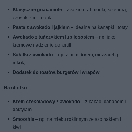
Klasyczne guacamole
– z sokiem z limonki, kolendrą,
czosnkiem i cebulą
Pasta z awokado i jajkiem
– idealna na kanapki i tosty
Awokado z tuńczykiem lub łososiem
– np. jako
kremowe nadzienie do tortilli
Sałatki z awokado
– np. z pomidorem, mozzarellą i
rukolą
Dodatek do tostów, burgerów i wrapów
Na słodko:
Krem czekoladowy z awokado
– z kakao, bananem i
daktylami
Smoothie
– np. na mleku roślinnym ze szpinakiem i
kiwi