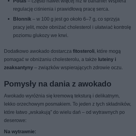
Potas
– często nawet więcej niż w bananie! Wspiera
regulację ciśnienia i prawidłową pracę serca.
Błonnik
– w 100 g jest go około 6–7 g, co sprzyja
pracy jelit, może obniżać cholesterol i ułatwiać kontrolę
poziomu glukozy we krwi.
Dodatkowo awokado dostarcza
fitosteroli
, które mogą
pomagać w obniżaniu cholesterolu, a także
luteiny i
zeaksantyny
– związków wspierających zdrowie oczu.
Pomysły na dania z awokado
Awokado wyróżnia się kremową teksturą i delikatnym,
lekko orzechowym posmakiem. To jeden z tych składników,
które łatwo „wskakują” do wielu dań – od wytrawnych po
deserowe:
Na wytrawnie: