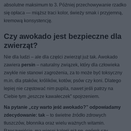
absolutne maksimum to 3. Później przechowywanie rzadko
się opłaca — miąższ traci kolor, świeży smak i przyjemną,
kremową konsystencję.
Czy awokado jest bezpieczne dla
zwierząt?
Nie dla ludzi – ale dla części zwierząt już tak. Awokado
zawiera
persin
– naturalny związek, który dla człowieka
zwykle nie stanowi zagrożenia, za to może być toksyczny
m.in. dla ptaków, królików, kotów, psów czy koni. Dlatego
lepiej nie częstować nim pupila, nawet jeśli patrzy na
Ciebie tym „jeszcze kawałeczek” spojrzeniem.
Na pytanie „czy warto jeść awokado?” odpowiadamy
zdecydowanie: tak
– to świetne źródło zdrowych
tłuszczów, błonnika oraz wielu ważnych witamin.
Rzeczywiście, ma więcej kalorii niż np. ogórek czy