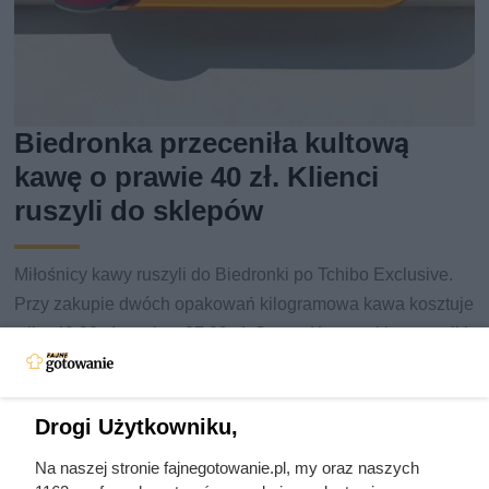
Biedronka przeceniła kultową
kawę o prawie 40 zł. Klienci
ruszyli do sklepów
Miłośnicy kawy ruszyli do Biedronki po Tchibo Exclusive.
Przy zakupie dwóch opakowań kilogramowa kawa kosztuje
tylko 49,99 zł zamiast 87,99 zł. Sprawdź warunki promocji i
inne okazje z gazetki.
Drogi Użytkowniku,
Na naszej stronie fajnegotowanie.pl, my oraz naszych