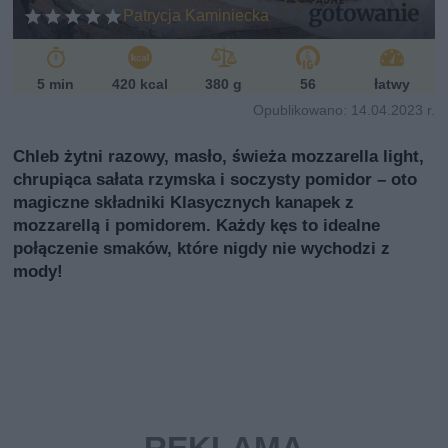
ń
Patrycja Kaminiecka
sk
i
5 min
420 kcal
380 g
56
łatwy
Opublikowano: 14.04.2023 r.
Chleb żytni razowy, masło, świeża mozzarella light,
chrupiąca sałata rzymska i soczysty pomidor – oto
magiczne składniki Klasycznych kanapek z
mozzarellą i pomidorem. Każdy kęs to idealne
połączenie smaków, które nigdy nie wychodzi z
mody!