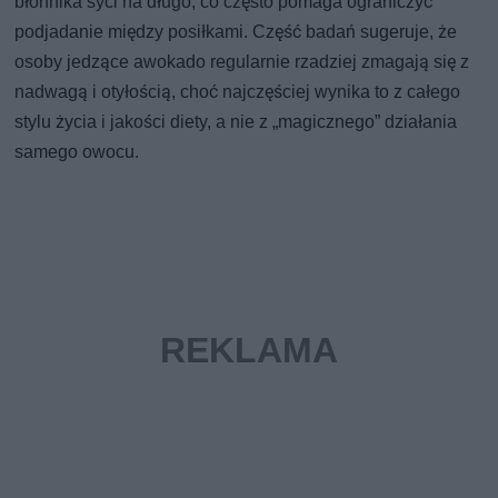
błonnika syci na długo, co często pomaga ograniczyć
podjadanie między posiłkami. Część badań sugeruje, że
osoby jedzące awokado regularnie rzadziej zmagają się z
nadwagą i otyłością, choć najczęściej wynika to z całego
stylu życia i jakości diety, a nie z „magicznego” działania
samego owocu.