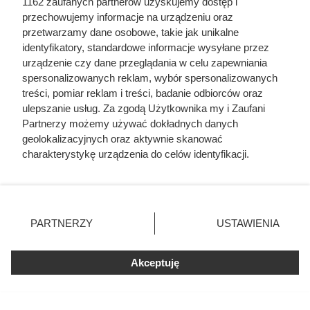
1162 zaufanych partnerów uzyskujemy dostęp i
przechowujemy informacje na urządzeniu oraz
przetwarzamy dane osobowe, takie jak unikalne
identyfikatory, standardowe informacje wysyłane przez
urządzenie czy dane przeglądania w celu zapewniania
spersonalizowanych reklam, wybór spersonalizowanych
treści, pomiar reklam i treści, badanie odbiorców oraz
ulepszanie usług. Za zgodą Użytkownika my i Zaufani
Partnerzy możemy używać dokładnych danych
geolokalizacyjnych oraz aktywnie skanować
Luksusowa kawa w cenie, jakiej
charakterystykę urządzenia do celów identyfikacji.
Ponieważ cenimy Twoją prywatność, prosimy o zgodę na
nie było od bardzo dawna. Klienci
korzystanie z tych technologii poprzez kliknięcie
Biedronki zachwyceni
„Akceptuję”. Zgoda jest dobrowolna i zawsze możesz ją
zmienić/wycofać klikając przycisk ustawień prywatności
PARTNERZY
USTAWIENIA
znajdujący się w lewym dolnym rogu strony
. Niektóre
Kawa ziarnista Tchibo Exclusive w dużej promocji w
rodzaje przetwarzania danych nie wymagają zgody
Biedronce. Sprawdź, jakie warunki spełnić, aby kupić ten
Akceptuję
użytkownika, ale masz prawo sprzeciwić się takiemu
produkt w obniżonej cenie.
przetwarzaniu. Preferencje będą miały zastosowania tylko
na tej witrynie.