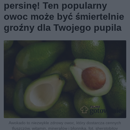
persinę! Ten popularny
owoc może być śmiertelnie
groźny dla Twojego pupila
Awokado to niezwykle zdrowy owoc, który dostarcza cennych
tłuszczów, witamin, minerałów i błonnika, fot. sherstobitov