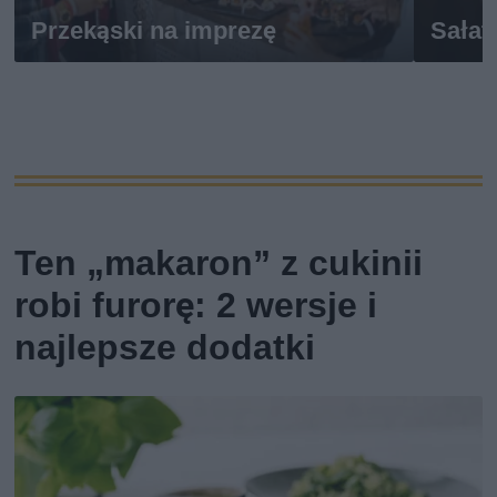
Przekąski na imprezę
Sałat
Ten „makaron” z cukinii
robi furorę: 2 wersje i
najlepsze dodatki