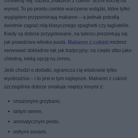
Umówmy się: nazwa „makaron z cukinii” brzmi trochę na
wyrost. To po prostu cienkie warzywne wstążki, które tylko
wyglądem przypominają makaron – a jednak potrafią
świetnie zagrać rolę klasycznego spaghetti czy tagliatelle.
Kiedy są dobrze przygotowane, na talerzu prezentują się
jak prawdziwa włoska pasta.
Makaron z cukinii
możesz
serwować dokładnie tak jak tradycyjny: na ciepło albo jako
chłodną, lekką opcję na zimno.
Jeśli chodzi o dodatki, ogranicza cię właściwie tylko
wyobraźnia – i to jest w tym najlepsze. Makaron z cukinii
szczególnie dobrze smakuje między innymi z:
smażonymi grzybami,
tartym serem,
aromatycznym pesto,
ostrymi sosami.