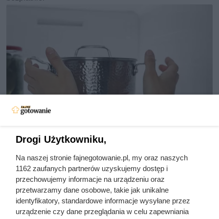
Drogi Użytkowniku,
Na naszej stronie fajnegotowanie.pl, my oraz naszych
Pamiętasz ją z wakacji u babci?
1162 zaufanych partnerów uzyskujemy dostęp i
Od strony dietetycznej to jeden z
przechowujemy informacje na urządzeniu oraz
przetwarzamy dane osobowe, takie jak unikalne
najgorszych obiadów
identyfikatory, standardowe informacje wysyłane przez
urządzenie czy dane przeglądania w celu zapewniania