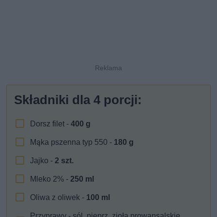
Składniki dla
4
porcji:
Dorsz filet -
400
g
Mąka pszenna typ 550 -
180
g
Jajko -
2
szt.
Mleko 2% -
250
ml
Oliwa z oliwek -
100
ml
Przyprawy - sól, pieprz, zioła prowansalskie,