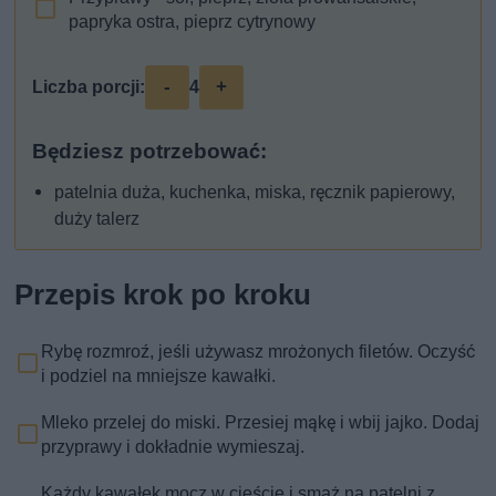
papryka ostra, pieprz cytrynowy
-
+
Liczba porcji:
4
Będziesz potrzebować:
patelnia duża, kuchenka, miska, ręcznik papierowy,
duży talerz
Przepis krok po kroku
Rybę rozmroź, jeśli używasz mrożonych filetów. Oczyść
i podziel na mniejsze kawałki.
Mleko przelej do miski. Przesiej mąkę i wbij jajko. Dodaj
przyprawy i dokładnie wymieszaj.
Każdy kawałek mocz w cieście i smaż na patelni z