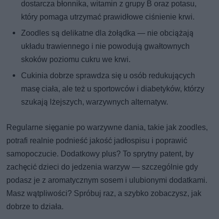
dostarcza błonnika, witamin z grupy B oraz potasu,
który pomaga utrzymać prawidłowe ciśnienie krwi.
Zoodles są delikatne dla żołądka — nie obciążają
układu trawiennego i nie powodują gwałtownych
skoków poziomu cukru we krwi.
Cukinia dobrze sprawdza się u osób redukujących
masę ciała, ale też u sportowców i diabetyków, którzy
szukają lżejszych, warzywnych alternatyw.
Regularne sięganie po warzywne dania, takie jak zoodles,
potrafi realnie podnieść jakość jadłospisu i poprawić
samopoczucie. Dodatkowy plus? To sprytny patent, by
zachęcić dzieci do jedzenia warzyw — szczególnie gdy
podasz je z aromatycznym sosem i ulubionymi dodatkami.
Masz wątpliwości? Spróbuj raz, a szybko zobaczysz, jak
dobrze to działa.