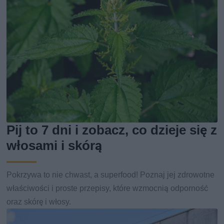
Pij to 7 dni i zobacz, co dzieje się z
włosami i skórą
Pokrzywa to nie chwast, a superfood! Poznaj jej zdrowotne
właściwości i proste przepisy, które wzmocnią odporność
oraz skórę i włosy.