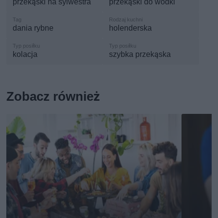
przekąski na sylwestra
przekąski do wódki
dania rybne
holenderska
kolacja
szybka przekąska
Zobacz również