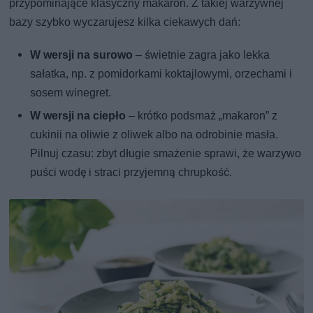
przypominające klasyczny makaron. Z takiej warzywnej
bazy szybko wyczarujesz kilka ciekawych dań:
W wersji na surowo
– świetnie zagra jako lekka
sałatka, np. z pomidorkami koktajlowymi, orzechami i
sosem winegret.
W wersji na ciepło
– krótko podsmaż „makaron” z
cukinii na oliwie z oliwek albo na odrobinie masła.
Pilnuj czasu: zbyt długie smażenie sprawi, że warzywo
puści wodę i straci przyjemną chrupkość.