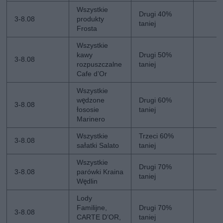
Wszystkie
Drugi 40%
3-8.08
produkty
taniej
Frosta
Wszystkie
kawy
Drugi 50%
3-8.08
rozpuszczalne
taniej
Cafe d’Or
Wszystkie
wędzone
Drugi 60%
3-8.08
łososie
taniej
Marinero
Wszystkie
Trzeci 60%
3-8.08
sałatki Salato
taniej
Wszystkie
Drugi 70%
3-8.08
parówki Kraina
taniej
Wędlin
Lody
Familijne,
Drugi 70%
3-8.08
CARTE D’OR,
taniej