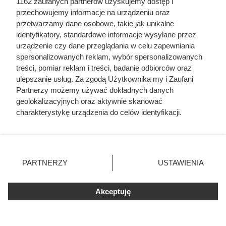
1162 zaufanych partnerów uzyskujemy dostęp i
przechowujemy informacje na urządzeniu oraz
Kupiła wgniecioną puszkę z
przetwarzamy dane osobowe, takie jak unikalne
identyfikatory, standardowe informacje wysyłane przez
pomidorami. Zobaczyła
urządzenie czy dane przeglądania w celu zapewniania
spuchnięte wieczko i szybko
spersonalizowanych reklam, wybór spersonalizowanych
treści, pomiar reklam i treści, badanie odbiorców oraz
wrzuciła ją do kosza
ulepszanie usług. Za zgodą Użytkownika my i Zaufani
Partnerzy możemy używać dokładnych danych
Jedzenie w puszkach: zdrowe czy szkodliwe? Sprawdź
geolokalizacyjnych oraz aktywnie skanować
charakterystykę urządzenia do celów identyfikacji.
fakty, mity i na co zwracać uwagę przy wyborze konserw.
Ponieważ cenimy Twoją prywatność, prosimy o zgodę na
korzystanie z tych technologii poprzez kliknięcie
„Akceptuję”. Zgoda jest dobrowolna i zawsze możesz ją
zmienić/wycofać klikając przycisk ustawień prywatności
PARTNERZY
USTAWIENIA
znajdujący się w lewym dolnym rogu strony
. Niektóre
rodzaje przetwarzania danych nie wymagają zgody
Akceptuję
użytkownika, ale masz prawo sprzeciwić się takiemu
przetwarzaniu. Preferencje będą miały zastosowania tylko
na tej witrynie.