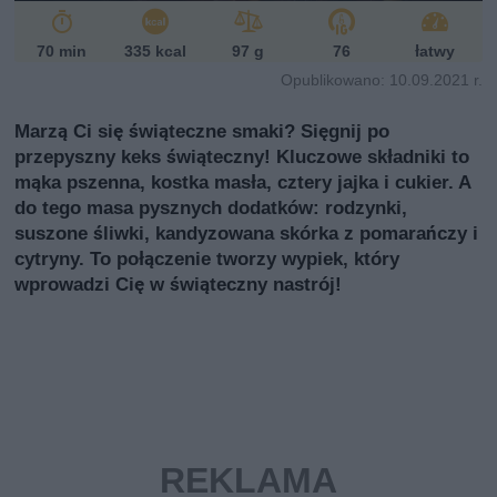
i
70 min
335 kcal
97 g
76
łatwy
Opublikowano: 10.09.2021 r.
Marzą Ci się świąteczne smaki? Sięgnij po
przepyszny keks świąteczny! Kluczowe składniki to
mąka pszenna, kostka masła, cztery jajka i cukier. A
do tego masa pysznych dodatków: rodzynki,
suszone śliwki, kandyzowana skórka z pomarańczy i
cytryny. To połączenie tworzy wypiek, który
wprowadzi Cię w świąteczny nastrój!