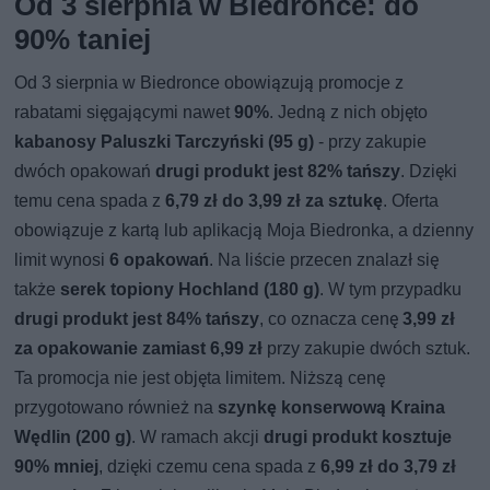
Od 3 sierpnia w Biedronce: do
90% taniej
Od 3 sierpnia w Biedronce obowiązują promocje z
rabatami sięgającymi nawet
90%
. Jedną z nich objęto
kabanosy Paluszki Tarczyński (95 g)
- przy zakupie
dwóch opakowań
drugi produkt jest 82% tańszy
. Dzięki
temu cena spada z
6,79 zł do 3,99 zł za sztukę
. Oferta
obowiązuje z kartą lub aplikacją Moja Biedronka, a dzienny
limit wynosi
6 opakowań
. Na liście przecen znalazł się
także
serek topiony Hochland (180 g)
. W tym przypadku
drugi produkt jest 84% tańszy
, co oznacza cenę
3,99 zł
za opakowanie zamiast 6,99 zł
przy zakupie dwóch sztuk.
Ta promocja nie jest objęta limitem. Niższą cenę
przygotowano również na
szynkę konserwową Kraina
Wędlin (200 g)
. W ramach akcji
drugi produkt kosztuje
90% mniej
, dzięki czemu cena spada z
6,99 zł do 3,79 zł