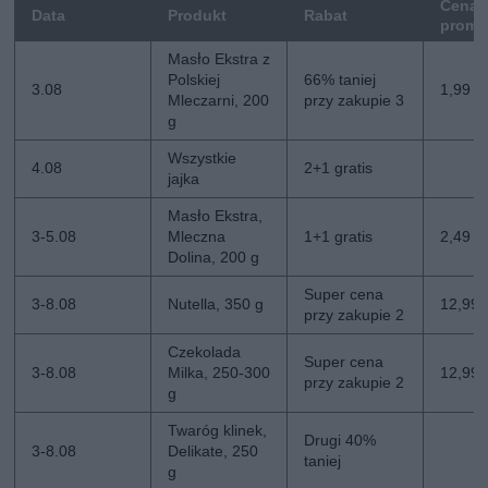
Cena
Data
Produkt
Rabat
promo
Masło Ekstra z
Polskiej
66% taniej
3.08
1,99 zł
Mleczarni, 200
przy zakupie 3
g
Wszystkie
4.08
2+1 gratis
jajka
Masło Ekstra,
3-5.08
Mleczna
1+1 gratis
2,49 zł
Dolina, 200 g
Super cena
3-8.08
Nutella, 350 g
12,99 z
przy zakupie 2
Czekolada
Super cena
3-8.08
Milka, 250-300
12,99 z
przy zakupie 2
g
Twaróg klinek,
Drugi 40%
3-8.08
Delikate, 250
taniej
g