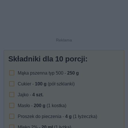
Składniki dla
10
porcji:
Mąka pszenna typ 500 -
250
g
Cukier -
100
g
(pół szklanki)
Jajko -
4
szt.
Masło -
200
g
(1 kostka)
Proszek do pieczenia -
4
g
(1 łyżeczka)
Mleko 2% -
20
ml
(1 łyżka)