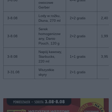
3-8.08
4+4 gratis
owocowe
Gerber
Lody w rożku,
3-8.08
2+2 gratis
2,40 zł
Diuna, 270 ml
Serek
homogenizow
3-8.08
2+2 gratis
1,99 zł
any, Danio
Pouch, 120 g
Napój kawowy,
3-8.08
Starbucks,
1+1 gratis
3,95 zł
220 ml
Wszystkie
3-31.08
2+1 gratis
skyry