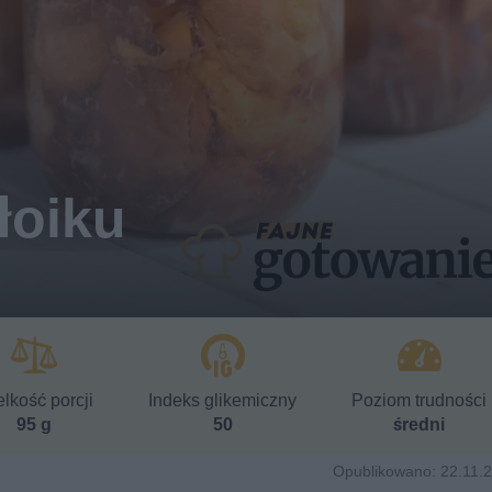
łoiku
lkość porcji
Indeks glikemiczny
Poziom trudności
95 g
50
średni
Opublikowano: 22.11.2