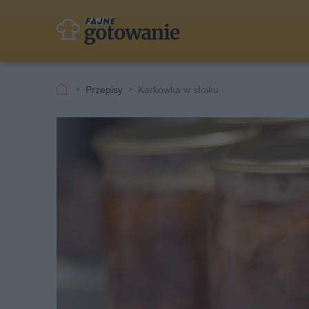
Przepisy
Karkówka w słoiku