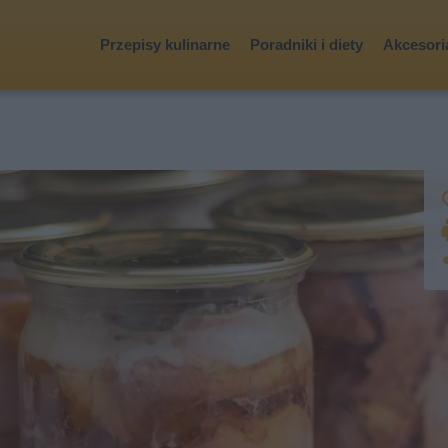
Przepisy kulinarne
Poradniki i diety
Akcesoria