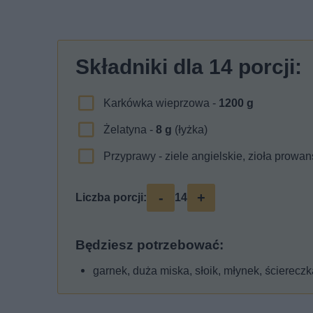
Składniki dla
14
porcji:
Karkówka wieprzowa -
1200
g
Żelatyna -
8
g
(łyżka)
Przyprawy - ziele angielskie, zioła prowan
-
+
Liczba porcji:
14
Będziesz potrzebować:
garnek, duża miska, słoik, młynek, ściereczk