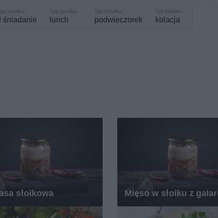
II śniadanie
lunch
podwieczorek
kolacja
asa słoikowa
Mięso w słoiku z galar