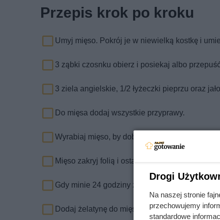
Przepis krok po kroku
Umyj mięso. Pokrój je w niewielką kostkę i umi
3 ząbki czosnku obierz i posiekaj albo przepuść
3 ziela angielskie, 1/2 łyżeczki pieprzu oraz ja
Do mięsa dodaj wszystkie przyprawy.
Wyrabiaj mięso, by dobrze się połączyło z przy
Mięso zakryj folią i ostaw na całą dobę do lodów
Drogi Użytkow
Gdy minie 24 godziny żelatynę zalej gorącą wod
Na naszej stronie fa
przechowujemy informa
Dodaj żelatynę do mięsa. Ponownie mieszaj cał
standardowe informac