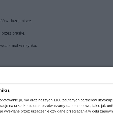
eść w dużej misce.
 przez praskę.
łowca zmiel w młynku.
prawami. Powinno to trwać dobrych kilka minut.
ki.
niku,
ą (100 ml) i wymieszaj.
jnegotowanie.pl, my oraz naszych 1160 zaufanych partnerów uzyskuje
cje na urządzeniu oraz przetwarzamy dane osobowe, takie jak unika
ość przez parę dłuższych chwil.
je wysyłane przez urządzenie czy dane przeglądania w celu zapewn