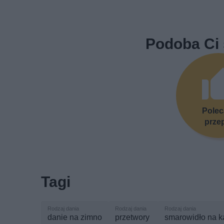
Podoba Ci 
Pole
prze
Tagi
danie na zimno
przetwory
smarowidło na k