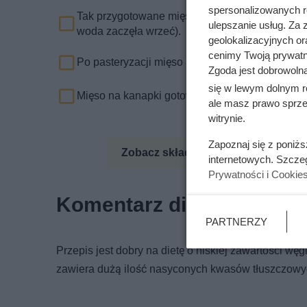
spersonalizowanych re
Tak przygotowane mięso włóż do słoików. Zakręć
ulepszanie usług. Za
woda zaczęła wrzeć).
geolokalizacyjnych or
cenimy Twoją prywatno
Po pasteryzacji mięso powinno ostygnąć bez w
Zgoda jest dobrowoln
się w lewym dolnym r
Mięso na kanapki gotowe.
ale masz prawo sprzec
witrynie.
Zapoznaj się z poniż
Zobacz składniki odżywcze
Zo
internetowych. Szcze
Prywatności i Cookie
Komentarz dietetyka
PARTNERZY
Przepis jest dobry na dietę o niskiej zawartości w
zawiera dużą ilość nasyconych kwasów tłuszczowy