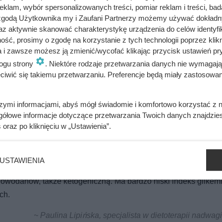
klam, wybór spersonalizowanych treści, pomiar reklam i treści, bad
 je i zapasteryzuj w garnku z przykrywką przez 2 godziny (po 
 zgodą Użytkownika my i Zaufani Partnerzy możemy używać dokład
az aktywnie skanować charakterystykę urządzenia do celów identyfi
ść, prosimy o zgodę na korzystanie z tych technologii poprzez klikn
yciągania go z garnka.
a i zawsze możesz ją zmienić/wycofać klikając przycisk ustawień pr
ogu strony
. Niektóre rodzaje przetwarzania danych nie wymagaj
iwić się takiemu przetwarzaniu. Preferencje będą miały zastosowania
szymi informacjami, abyś mógł świadomie i komfortowo korzystać z
bacz alergeny
Oblicz koszty przyrządzenia potrawy
gółowe informacje dotyczące przetwarzania Twoich danych znajdzi
s
oraz po kliknięciu w „Ustawienia”.
USTAWIENIA
ęglowodanów, także ketogeniczną. Ma bardzo niski indeks glikem
ch.
~ Paulina Lipińska, specjalista w dietoterapii nadwagi 