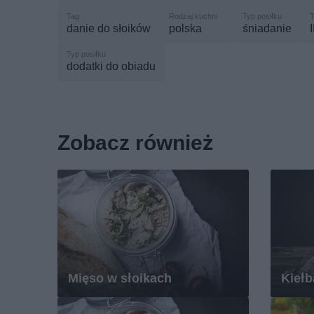
danie do słoików
polska
śniadanie
dodatki do obiadu
Zobacz również
Mięso w słoikach
Kiełb