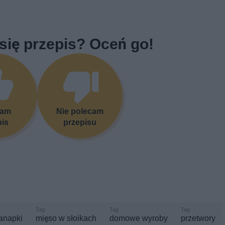
się przepis? Oceń go!
cam
Nie polecam
pis
przepisu
anapki
mięso w słoikach
domowe wyroby
przetwory