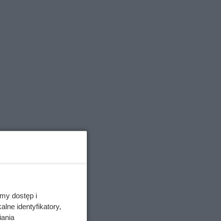
my dostęp i
lne identyfikatory,
iania