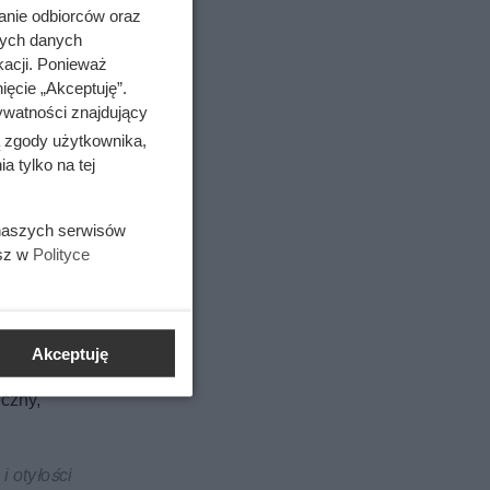
anie odbiorców oraz
tym jak
nych danych
kacji. Ponieważ
ięcie „Akceptuję”.
ywatności znajdujący
ą zgody użytkownika,
 tylko na tej
 naszych serwisów
esz w
Polityce
Akceptuję
iczny,
i otyłości