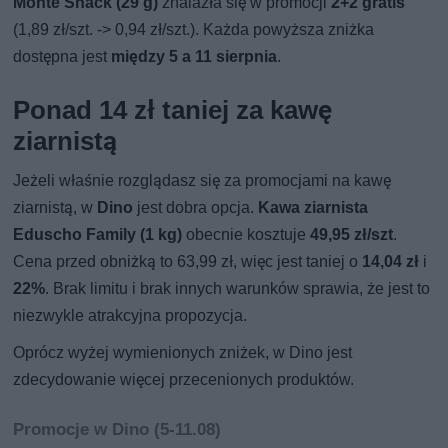
Monte Snack (29 g)
znalazła się w promocji
2+2 gratis
(1,89 zł/szt. -> 0,94 zł/szt.). Każda powyższa zniżka
dostępna jest
między 5 a 11 sierpnia
.
Ponad 14 zł taniej za kawę
ziarnistą
Jeżeli właśnie rozglądasz się za promocjami na kawę
ziarnistą, w
Dino
jest dobra opcja.
Kawa ziarnista
Eduscho Family (1 kg)
obecnie kosztuje
49,95 zł/szt
.
Cena przed obniżką to 63,99 zł, więc jest taniej o
14,04 zł
i
22%
. Brak limitu i brak innych warunków sprawia, że jest to
niezwykle atrakcyjna propozycja.
Oprócz wyżej wymienionych zniżek, w Dino jest
zdecydowanie więcej przecenionych produktów.
Promocje w Dino (5-11.08)