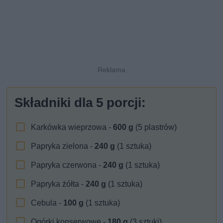
Składniki dla
5
porcji:
Karkówka wieprzowa -
600
g
(5 plastrów)
Papryka zielona -
240
g
(1 sztuka)
Papryka czerwona -
240
g
(1 sztuka)
Papryka żółta -
240
g
(1 sztuka)
Cebula -
100
g
(1 sztuka)
Ogórki konserwowe -
180
g
(3 sztuki)