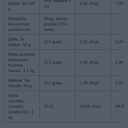
Przy zakupie 3
Wedel, 80-100
4,39 zł/szt.
7,99 zł
szt.
g
Wszystkie
Drugi, tańszy
koncentraty
produkt 70%
pomidorowe
taniej
Żelfix, Dr.
2+1 gratis
2,32 zł/szt.
3,49 zł
Oetker, 40 g
Mąka pszenna
luksusowa,
2+1 gratis
1,30 zł/szt.
1,96 zł
Kuchnia
Smaku, 1,1 kg
Wafelek Top
3+1 gratis
1,49 zł/szt.
1,99 zł
Góralki, 40 g
Kawa
ziarnista,
Lavazza
20 zł
79,99 zł/szt.
99,99 z
Qualita Oro, 1
kg