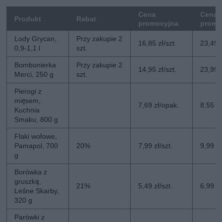
Cena
Cena 
Produkt
Rabat
promocyjna
promo
Lody Grycan,
Przy zakupie 2
16,85 zł/szt.
23,49 z
0,9-1,1 l
szt.
Bombonierka
Przy zakupie 2
14,95 zł/szt.
23,99 z
Merci, 250 g
szt.
Pierogi z
mięsem,
7,69 zł/opak.
8,55 z
Kuchnia
Smaku, 800 g
Flaki wołowe,
Pamapol, 700
20%
7,99 zł/szt.
9,99 zł
g
Borówka z
gruszką,
21%
5,49 zł/szt.
6,99 zł
Leśne Skarby,
320 g
Parówki z