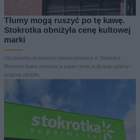
Tłumy mogą ruszyć po tę kawę.
Stokrotka obniżyła cenę kultowej
marki
Od czwartku prawdziwa lawina promocji w Stokrotce.
Markowa kawa ziarnista w super cenie, a do tego gratisy i
potężne obniżki.