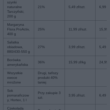
szynki
naturalne
21%
5,49 zł/szt.
6,99 zł
Tarczyński,
200 g
Margaryna
Flora ProActiv,
25%
11,99 zł/szt.
15,99 z
400 g
Sałatka
obiadowa,
27%
3,99 zł/szt.
5,49 zł
880/430-550 g
Borówka
36%
15,99 zł/kg
24,99 
amerykańska
Wszystkie
Drugi, tańszy
owoce
produkt 40%
mrożone
taniej
Sok
Przy zakupie 3
pomarańczow
3,95 zł/szt.
6,49 zł
szt.
y, Hortex, 1 l
Czekolada