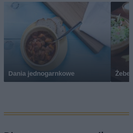
Dania jednogarnkowe
Żeber