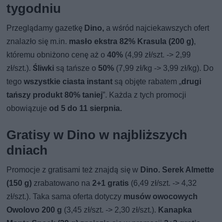
tygodniu
Przeglądamy gazetkę
Dino,
a wśród najciekawszych ofert
znalazło się m.in.
masło ekstra 82% Krasula (200 g)
,
któremu obniżono cenę aż o
40%
(4,99 zł/szt. -> 2,99
zł/szt.).
Śliwki
są tańsze o
50%
(7,99 zł/kg -> 3,99 zł/kg). Do
tego
wszystkie ciasta instant
są objęte rabatem „
drugi
tańszy produkt 80% taniej
”. Każda z tych promocji
obowiązuje
od 5 do 11 sierpnia.
Gratisy w Dino w najbliższych
dniach
Promocje z gratisami też znajdą się w
Dino. Serek Almette
(150 g)
zrabatowano na
2+1 gratis
(6,49 zł/szt. -> 4,32
zł/szt.). Taka sama oferta dotyczy
musów owocowych
Owolovo 200 g
(3,45 zł/szt. -> 2,30 zł/szt.).
Kanapka