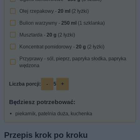
Olej rzepakowy -
20
ml
(2 łyżki)
Bulion warzywny -
250
ml
(1 szklanka)
Musztarda -
20
g
(2 łyżki)
Koncentrat pomidorowy -
20
g
(2 łyżki)
Przyprawy - sól, pieprz, papryka słodka, papryka
wędzona
-
+
Liczba porcji:
5
Będziesz potrzebować:
piekarnik, patelnia duża, kuchenka
Przepis krok po kroku