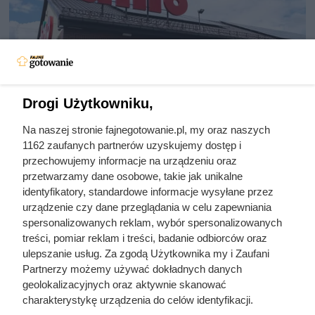
Drogi Użytkowniku,
Na naszej stronie fajnegotowanie.pl, my oraz naszych
1162 zaufanych partnerów uzyskujemy dostęp i
Pożywny obiad za mniej niż 8 zł –
przechowujemy informacje na urządzeniu oraz
przetwarzamy dane osobowe, takie jak unikalne
wystarczy dla dwóch osób
identyfikatory, standardowe informacje wysyłane przez
urządzenie czy dane przeglądania w celu zapewniania
spersonalizowanych reklam, wybór spersonalizowanych
Flaki wołowe w promocji w Dino za mniej niż 8 zł. Sprawdź
treści, pomiar reklam i treści, badanie odbiorców oraz
szczegóły atrakcyjnej oferty i dowiedz się, do kiedy jest
ulepszanie usług. Za zgodą Użytkownika my i Zaufani
ważna.
Partnerzy możemy używać dokładnych danych
geolokalizacyjnych oraz aktywnie skanować
charakterystykę urządzenia do celów identyfikacji.