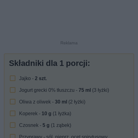
Składniki dla
1
porcji:
Jajko -
2
szt.
Jogurt grecki 0% tłuszczu -
75
ml
(3 łyżki)
Oliwa z oliwek -
30
ml
(2 łyżki)
Koperek -
10
g
(1 łyżka)
Czosnek -
5
g
(1 ząbek)
Przyprawy - sól, pieprz, ocet spirytusowy