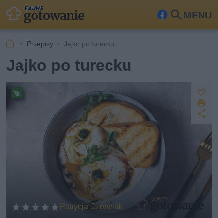
MENU
Fa
Szu
ceb
kaj
Przepisy
Jajko po turecku
ook
Jajko po turecku
Z
D
a
Pr
z
U
p
r
e
u
d
i
pi
s
o
k
s
st
z
u
w
ę
j
e
p
g
et
n
ar
ij
ia
ń
Patrycja Czerwiak
sk