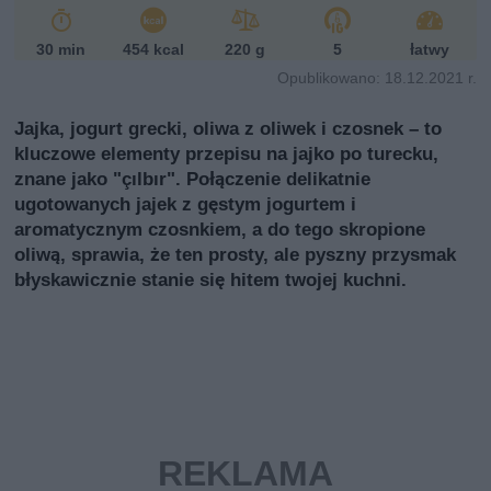
i
30 min
454 kcal
220 g
5
łatwy
Opublikowano: 18.12.2021 r.
Jajka, jogurt grecki, oliwa z oliwek i czosnek – to
kluczowe elementy przepisu na jajko po turecku,
znane jako "çılbır". Połączenie delikatnie
ugotowanych jajek z gęstym jogurtem i
aromatycznym czosnkiem, a do tego skropione
oliwą, sprawia, że ten prosty, ale pyszny przysmak
błyskawicznie stanie się hitem twojej kuchni.