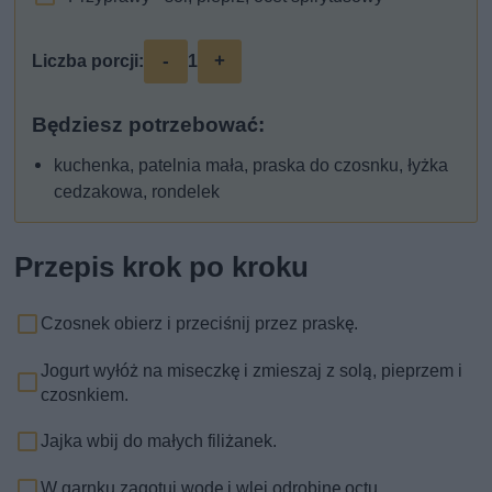
-
+
Liczba porcji:
1
Będziesz potrzebować:
kuchenka, patelnia mała, praska do czosnku, łyżka
cedzakowa, rondelek
Przepis krok po kroku
Czosnek obierz i przeciśnij przez praskę.
Jogurt wyłóż na miseczkę i zmieszaj z solą, pieprzem i
czosnkiem.
Jajka wbij do małych filiżanek.
W garnku zagotuj wodę i wlej odrobinę octu.