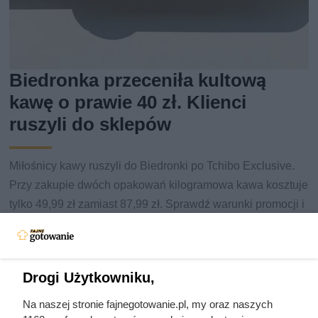
Biedronka przeceniła kultową
kawę o prawie 40 zł. Klienci
ruszyli do sklepów
Miłośnicy kawy ruszyli do Biedronki po Tchibo Exclusive.
Przy zakupie dwóch opakowań kilogramowa kawa kosztuje
tylko 49,99 zł zamiast 87,99 zł. Sprawdź warunki promocji i
inne okazje z gazetki.
Drogi Użytkowniku,
Na naszej stronie fajnegotowanie.pl, my oraz naszych