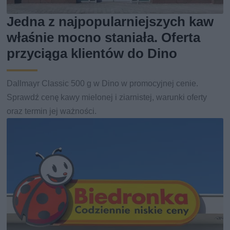
Jedna z najpopularniejszych kaw
właśnie mocno staniała. Oferta
przyciąga klientów do Dino
Dallmayr Classic 500 g w Dino w promocyjnej cenie.
Sprawdź cenę kawy mielonej i ziarnistej, warunki oferty
oraz termin jej ważności.