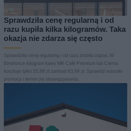
Sprawdziła cenę regularną i od
razu kupiła kilka kilogramów. Taka
okazja nie zdarza się często
Sprawdziła cenę regularną i od razu zrobiła zapas. W
Biedronce kilogram kawy MK Café Premium lub Crema
kosztuje tylko 55,99 zł zamiast 83,99 zł. Sprawdź warunki
promocji i termin jej obowiązywania.