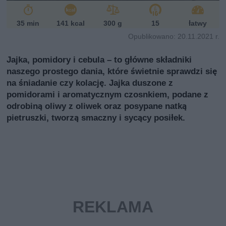
i
35 min
141 kcal
300 g
15
łatwy
Opublikowano: 20.11.2021 r.
Jajka, pomidory i cebula – to główne składniki
naszego prostego dania, które świetnie sprawdzi się
na śniadanie czy kolację. Jajka duszone z
pomidorami i aromatycznym czosnkiem, podane z
odrobiną oliwy z oliwek oraz posypane natką
pietruszki, tworzą smaczny i sycący posiłek.