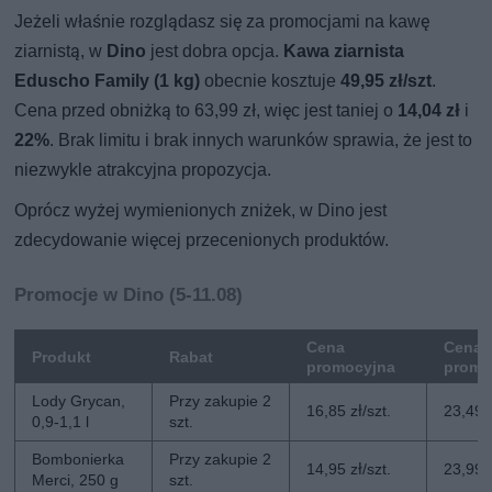
Jeżeli właśnie rozglądasz się za promocjami na kawę
ziarnistą, w
Dino
jest dobra opcja.
Kawa ziarnista
Eduscho Family (1 kg)
obecnie kosztuje
49,95 zł/szt
.
Cena przed obniżką to 63,99 zł, więc jest taniej o
14,04 zł
i
22%
. Brak limitu i brak innych warunków sprawia, że jest to
niezwykle atrakcyjna propozycja.
Oprócz wyżej wymienionych zniżek, w Dino jest
zdecydowanie więcej przecenionych produktów.
Promocje w Dino (5-11.08)
Cena
Cena 
Produkt
Rabat
promocyjna
promo
Lody Grycan,
Przy zakupie 2
16,85 zł/szt.
23,49 z
0,9-1,1 l
szt.
Bombonierka
Przy zakupie 2
14,95 zł/szt.
23,99 z
Merci, 250 g
szt.