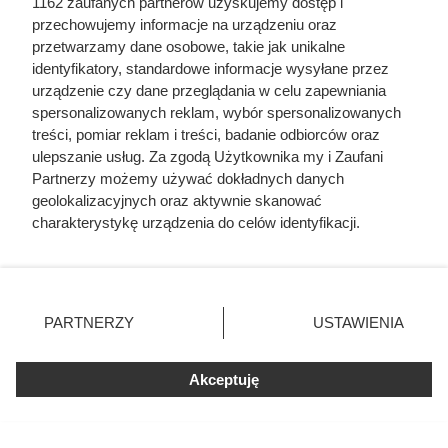
1162 zaufanych partnerów uzyskujemy dostęp i
przechowujemy informacje na urządzeniu oraz
przetwarzamy dane osobowe, takie jak unikalne
Pożywny obiad za mniej niż 8 zł –
identyfikatory, standardowe informacje wysyłane przez
urządzenie czy dane przeglądania w celu zapewniania
wystarczy dla dwóch osób
spersonalizowanych reklam, wybór spersonalizowanych
treści, pomiar reklam i treści, badanie odbiorców oraz
ulepszanie usług. Za zgodą Użytkownika my i Zaufani
Flaki wołowe w promocji w Dino za mniej niż 8 zł. Sprawdź
Partnerzy możemy używać dokładnych danych
szczegóły atrakcyjnej oferty i dowiedz się, do kiedy jest
geolokalizacyjnych oraz aktywnie skanować
ważna.
charakterystykę urządzenia do celów identyfikacji.
Ponieważ cenimy Twoją prywatność, prosimy o zgodę na
korzystanie z tych technologii poprzez kliknięcie
„Akceptuję”. Zgoda jest dobrowolna i zawsze możesz ją
zmienić/wycofać klikając przycisk ustawień prywatności
PARTNERZY
USTAWIENIA
Fajne Gotowanie
znajdujący się w lewym dolnym rogu strony
. Niektóre
Mapa strony
rodzaje przetwarzania danych nie wymagają zgody
Inne serwisy Grupy KB.pl
Akceptuję
użytkownika, ale masz prawo sprzeciwić się takiemu
Informacje prawne
przetwarzaniu. Preferencje będą miały zastosowania tylko
na tej witrynie.