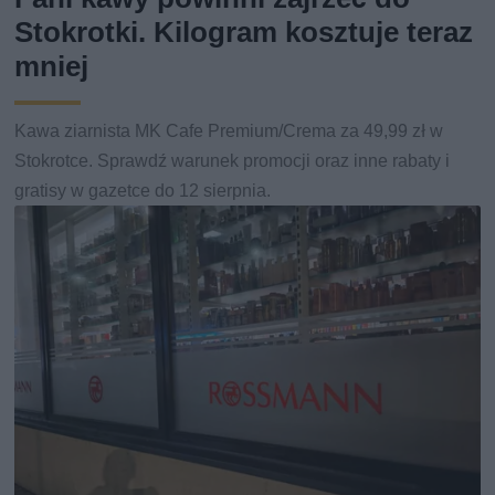
Stokrotki. Kilogram kosztuje teraz
mniej
Kawa ziarnista MK Cafe Premium/Crema za 49,99 zł w
Stokrotce. Sprawdź warunek promocji oraz inne rabaty i
gratisy w gazetce do 12 sierpnia.