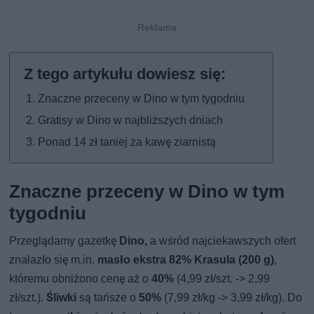
Znaczne przeceny w Dino w tym tygodniu
Gratisy w Dino w najbliższych dniach
Ponad 14 zł taniej za kawę ziarnistą
Znaczne przeceny w Dino w tym
tygodniu
Przeglądamy gazetkę
Dino,
a wśród najciekawszych ofert
znalazło się m.in.
masło ekstra 82% Krasula (200 g)
,
któremu obniżono cenę aż o
40%
(4,99 zł/szt. -> 2,99
zł/szt.).
Śliwki
są tańsze o
50%
(7,99 zł/kg -> 3,99 zł/kg). Do