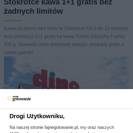
Stokrotce kawa 1+1 gratis bez
żadnych limitów
Kawa za darmo bez limitu w Stokrotce! Od 6 do 12 sierpnia
trwa promocja 1+1 gratis na kawę Tchibo Eduscho Family
500 g. Sprawdź także pozostałe okazje i produkty gratis z
nowej gazetki.
Drogi Użytkowniku,
Na naszej stronie fajnegotowanie.pl, my oraz naszych