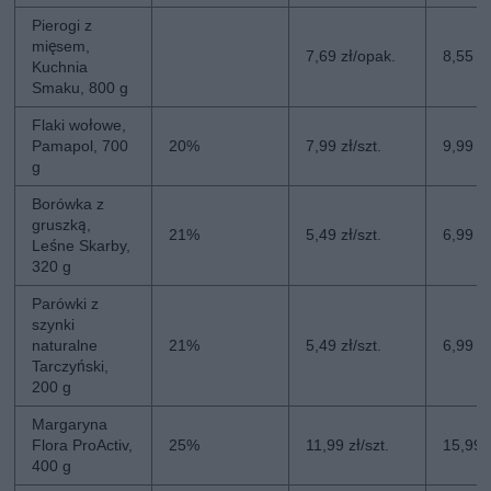
Pierogi z
mięsem,
7,69 zł/opak.
8,55 z
Kuchnia
Smaku, 800 g
Flaki wołowe,
Pamapol, 700
20%
7,99 zł/szt.
9,99 zł
g
Borówka z
gruszką,
21%
5,49 zł/szt.
6,99 zł
Leśne Skarby,
320 g
Parówki z
szynki
naturalne
21%
5,49 zł/szt.
6,99 zł
Tarczyński,
200 g
Margaryna
Flora ProActiv,
25%
11,99 zł/szt.
15,99 z
400 g