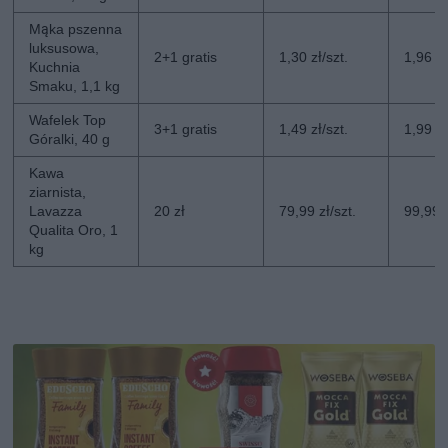
Mąka pszenna
luksusowa,
2+1 gratis
1,30 zł/szt.
1,96 zł
Kuchnia
Smaku, 1,1 kg
Wafelek Top
3+1 gratis
1,49 zł/szt.
1,99 zł
Góralki, 40 g
Kawa
ziarnista,
Lavazza
20 zł
79,99 zł/szt.
99,99 z
Qualita Oro, 1
kg