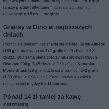
tego
wszystkie ciasta instant
są objęte rabatem „
drugi
tańszy produkt 80% taniej
”. Każda z tych promocji
obowiązuje
od 5 do 11 sierpnia.
Gratisy w Dino w najbliższych
dniach
Promocje z gratisami też znajdą się w
Dino. Serek Almette
(150 g)
zrabatowano na
2+1 gratis
(6,49 zł/szt. -> 4,32
zł/szt.). Taka sama oferta dotyczy
musów owocowych
Owolovo 200 g
(3,45 zł/szt. -> 2,30 zł/szt.).
Kanapka
Monte Snack (29 g)
znalazła się w promocji
2+2 gratis
(1,89 zł/szt. -> 0,94 zł/szt.). Każda powyższa zniżka
dostępna jest
między 5 a 11 sierpnia
.
Ponad 14 zł taniej za kawę
ziarnistą