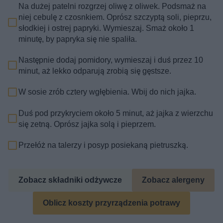
Na dużej patelni rozgrzej oliwę z oliwek. Podsmaż na
niej cebulę z czosnkiem. Oprósz szczyptą soli, pieprzu,
słodkiej i ostrej papryki. Wymieszaj. Smaż około 1
minutę, by papryka się nie spaliła.
Następnie dodaj pomidory, wymieszaj i duś przez 10
minut, aż lekko odparują zrobią się gęstsze.
W sosie zrób cztery wgłębienia. Wbij do nich jajka.
Duś pod przykryciem około 5 minut, aż jajka z wierzchu
się zetną. Oprósz jajka solą i pieprzem.
Przełóż na talerzy i posyp posiekaną pietruszką.
Zobacz składniki odżywcze
Zobacz alergeny
Oblicz koszty przyrządzenia potrawy