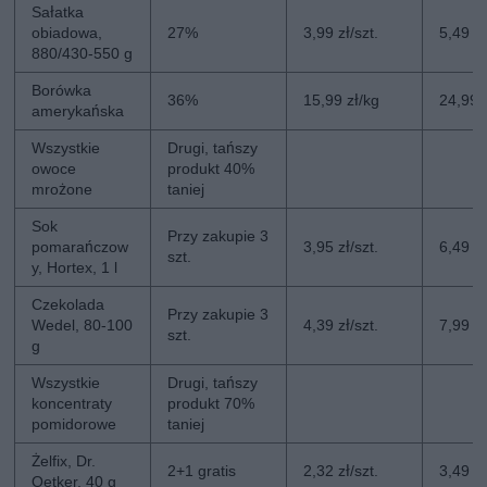
Sałatka
obiadowa,
27%
3,99 zł/szt.
5,49 zł
880/430-550 g
Borówka
36%
15,99 zł/kg
24,99 
amerykańska
Wszystkie
Drugi, tańszy
owoce
produkt 40%
mrożone
taniej
Sok
Przy zakupie 3
pomarańczow
3,95 zł/szt.
6,49 zł
szt.
y, Hortex, 1 l
Czekolada
Przy zakupie 3
Wedel, 80-100
4,39 zł/szt.
7,99 zł
szt.
g
Wszystkie
Drugi, tańszy
koncentraty
produkt 70%
pomidorowe
taniej
Żelfix, Dr.
2+1 gratis
2,32 zł/szt.
3,49 zł
Oetker, 40 g