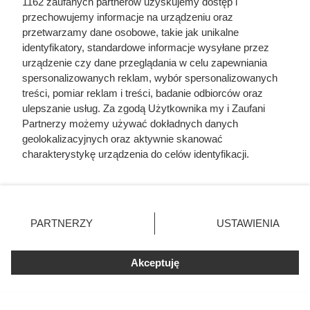
1162 zaufanych partnerów uzyskujemy dostęp i
Druga sztuka kosztuje tylko 1 zł, a oprócz tego
przechowujemy informacje na urządzeniu oraz
zaoszczędzisz nawet do 90%.
przetwarzamy dane osobowe, takie jak unikalne
identyfikatory, standardowe informacje wysyłane przez
urządzenie czy dane przeglądania w celu zapewniania
spersonalizowanych reklam, wybór spersonalizowanych
treści, pomiar reklam i treści, badanie odbiorców oraz
ulepszanie usług. Za zgodą Użytkownika my i Zaufani
Partnerzy możemy używać dokładnych danych
geolokalizacyjnych oraz aktywnie skanować
charakterystykę urządzenia do celów identyfikacji.
Ponieważ cenimy Twoją prywatność, prosimy o zgodę na
korzystanie z tych technologii poprzez kliknięcie
„Akceptuję”. Zgoda jest dobrowolna i zawsze możesz ją
zmienić/wycofać klikając przycisk ustawień prywatności
PARTNERZY
USTAWIENIA
znajdujący się w lewym dolnym rogu strony
. Niektóre
rodzaje przetwarzania danych nie wymagają zgody
Akceptuję
użytkownika, ale masz prawo sprzeciwić się takiemu
Carrefour szaleje z promocjami.
przetwarzaniu. Preferencje będą miały zastosowania tylko
Tak taniej kawy dawno nie było!
na tej witrynie.