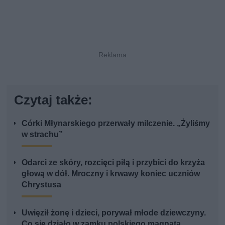
Czytaj także:
Córki Młynarskiego przerwały milczenie. „Żyliśmy
w strachu”
Odarci ze skóry, rozcięci piłą i przybici do krzyża
głową w dół. Mroczny i krwawy koniec uczniów
Chrystusa
Uwięził żonę i dzieci, porywał młode dziewczyny.
Co się działo w zamku polskiego magnata