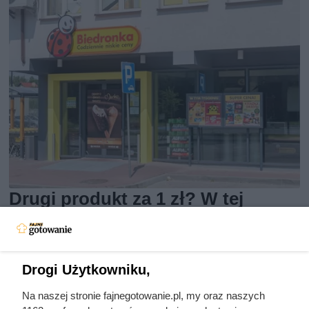
Drugi produkt za 1 zł? W tej
promocji Biedronka szybko
wprowadziła ograniczenie do 4
paczek
Drogi Użytkowniku,
Na naszej stronie fajnegotowanie.pl, my oraz naszych
W Biedronce przez cały tydzień trwa super promocja.