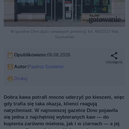
W gazetce Dino dużo ciekawych promocji, fot. MOZCO Mat
Szymański
Opublikowano:
06.08.2026
Udostępnij
Autor:
Paulina Surowiec
Drukuj
Dobra kawa potrafi mocno uderzyć po kieszeni, więc
gdy trafia się taka okazja, klienci reagują
natychmiast. W najnowszej gazetce Dino pojawiła
się jedna z najchętniej wybieranych kaw — do
kupienia zarówno mielona, jak i w ziarnach — a jej