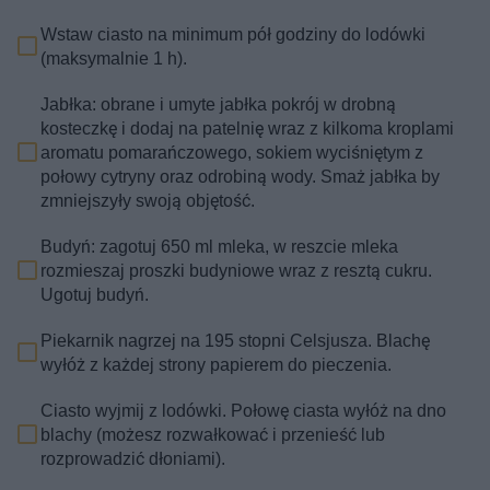
Wstaw ciasto na minimum pół godziny do lodówki
(maksymalnie 1 h).
Jabłka: obrane i umyte jabłka pokrój w drobną
kosteczkę i dodaj na patelnię wraz z kilkoma kroplami
aromatu pomarańczowego, sokiem wyciśniętym z
połowy cytryny oraz odrobiną wody. Smaż jabłka by
zmniejszyły swoją objętość.
Budyń: zagotuj 650 ml mleka, w reszcie mleka
rozmieszaj proszki budyniowe wraz z resztą cukru.
Ugotuj budyń.
Piekarnik nagrzej na 195 stopni Celsjusza. Blachę
wyłóż z każdej strony papierem do pieczenia.
Ciasto wyjmij z lodówki. Połowę ciasta wyłóż na dno
blachy (możesz rozwałkować i przenieść lub
rozprowadzić dłoniami).