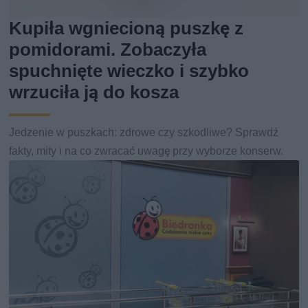
Kupiła wgniecioną puszkę z
pomidorami. Zobaczyła
spuchnięte wieczko i szybko
wrzuciła ją do kosza
Jedzenie w puszkach: zdrowe czy szkodliwe? Sprawdź
fakty, mity i na co zwracać uwagę przy wyborze konserw.