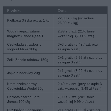
Produkt
Cena
22,99 zł / kg (wcześniej
Kiełbasa Śląska extra, 1 kg
26,99 zł / kg)
Woda niegaz. witamin.
2,99 zł / szt. (21% taniej,
magnez Oshee 0,555 l
wcześniej 3,79 zł / szt.)
Czekolada strawberry
3+3 gratis (3,49 / szt. przy
yoghurt Milka 100g
zakupie 6 szt.)
2+1 gratis (2,66 zł / szt. przy
Żelki Zozole rainbow 150g
zakupie 3 szt.)
2+1 gratis (3,99 zł / szt. przy
Jajko Kinder Joy 20g
zakupie 3 szt.)
Krem czekoladowy
2,49 zł / szt. (przy zakupie 3
Czekotubka Wedel 50g
szt.; wcześniej 3,49 zł / szt.)
Herbata czarna Lord
7,99 zł / szt. (20% taniej,
James 100x2g
wcześniej 9,99 zł / szt.)
Ryż biały długoziarnisty
2+1 gratis (1,99 zł / szt. przy