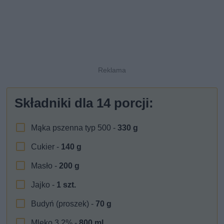
Składniki dla
14
porcji:
Mąka pszenna typ 500 -
330
g
Cukier -
140
g
Masło -
200
g
Jajko -
1
szt.
Budyń (proszek) -
70
g
Mleko 3,2% -
800
ml