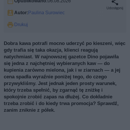
Opublikowano:
06.08.2026
Udostępnij
Autor:
Paulina Surowiec
Drukuj
Dobra kawa potrafi mocno uderzyć po kieszeni, więc
gdy trafia się taka okazja, klienci reagują
natychmiast. W najnowszej gazetce Dino pojawiła
się jedna z najchętniej wybieranych kaw — do
kupienia zarówno mielona, jak i w ziarnach — a jej
cena spadła wyraźnie poniżej tego, do czego
przywykliśmy. Jest jednak jeden prosty warunek,
który trzeba spełnić, by zgarnąć tę zniżkę i
spokojnie zrobić zapas na dłużej. Co dokładnie
trzeba zrobić i do kiedy trwa promocja? Sprawdź,
zanim zniknie z półek.