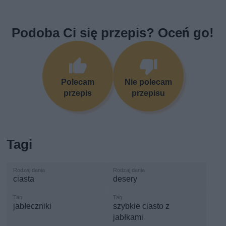
Podoba Ci się przepis? Oceń go!
Polecam
Nie polecam
przepis
przepisu
Tagi
ciasta
desery
jabłeczniki
szybkie ciasto z
jabłkami