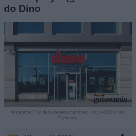
do Dino
W gazetce Dino dużo ciekawych promocji, fot. MOZCO Mat
Szymański