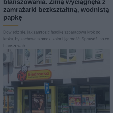
blanszowania. Zimą wyciągnęła z
zamrażarki bezkształtną, wodnistą
papkę
Dowiedz się, jak zamrozić fasolkę szparagową krok po
kroku, by zachowała smak, kolor i jędrność. Sprawdź, po co
blanszować.