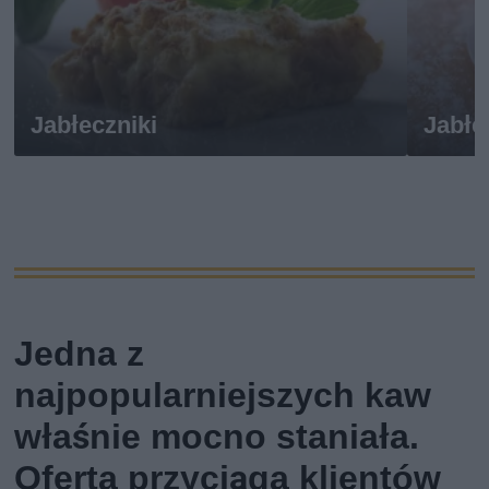
Jabłeczniki
Jabłe
Jedna z
najpopularniejszych kaw
właśnie mocno staniała.
Oferta przyciąga klientów