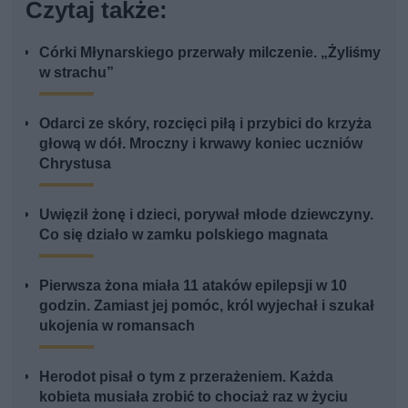
Czytaj także:
Córki Młynarskiego przerwały milczenie. „Żyliśmy
w strachu”
Odarci ze skóry, rozcięci piłą i przybici do krzyża
głową w dół. Mroczny i krwawy koniec uczniów
Chrystusa
Uwięził żonę i dzieci, porywał młode dziewczyny.
Co się działo w zamku polskiego magnata
Pierwsza żona miała 11 ataków epilepsji w 10
godzin. Zamiast jej pomóc, król wyjechał i szukał
ukojenia w romansach
Herodot pisał o tym z przerażeniem. Każda
kobieta musiała zrobić to chociaż raz w życiu