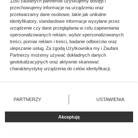
1160 zaufanych partnerów uzyskujemy dostęp i
przechowujemy informacje na urządzeniu oraz
przetwarzamy dane osobowe, takie jak unikalne
identyfikatory, standardowe informacje wysyłane przez
urządzenie czy dane przeglądania w celu zapewniania
spersonalizowanych reklam, wybór spersonalizowanych
treści, pomiar reklam i treści, badanie odbiorców oraz
ulepszanie usług. Za zgodą Użytkownika my i Zaufani
Carrefour szaleje z promocjami.
Partnerzy możemy używać dokładnych danych
geolokalizacyjnych oraz aktywnie skanować
Tak taniej kawy dawno nie było!
charakterystykę urządzenia do celów identyfikacji.
Ponieważ cenimy Twoją prywatność, prosimy o zgodę na
korzystanie z tych technologii poprzez kliknięcie
Od poniedziałku promocje w Carrefour: kawa premium do
„Akceptuję”. Zgoda jest dobrowolna i zawsze możesz ją
-80%, produkty za 1 grosz i rabaty ponad 60%. Zobacz
zmienić/wycofać klikając przycisk ustawień prywatności
najlepsze okazje!
PARTNERZY
USTAWIENIA
znajdujący się w lewym dolnym rogu strony
. Niektóre
rodzaje przetwarzania danych nie wymagają zgody
Akceptuję
użytkownika, ale masz prawo sprzeciwić się takiemu
przetwarzaniu. Preferencje będą miały zastosowania tylko
na tej witrynie.