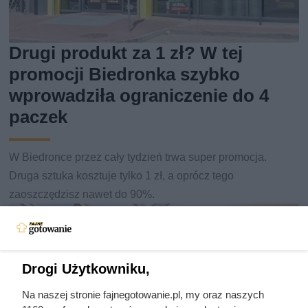
Drugi produkt za 1 zł? W tej
promocji Biedronka szybko
wprowadziła ograniczenie do 4
paczek
W Biedronce przez cały tydzień trwa super promocja.
Druga sztuka kosztuje tylko 1 zł, a oprócz tego
zaoszczędzisz nawet do 90%.
Drogi Użytkowniku,
Na naszej stronie fajnegotowanie.pl, my oraz naszych