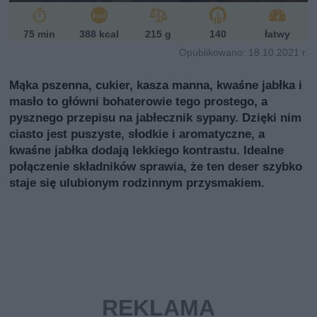
i
75 min
388 kcal
215 g
140
łatwy
Opublikowano: 18.10.2021 r.
Mąka pszenna, cukier, kasza manna, kwaśne jabłka i
masło to główni bohaterowie tego prostego, a
pysznego przepisu na jabłecznik sypany. Dzięki nim
ciasto jest puszyste, słodkie i aromatyczne, a
kwaśne jabłka dodają lekkiego kontrastu. Idealne
połączenie składników sprawia, że ten deser szybko
staje się ulubionym rodzinnym przysmakiem.