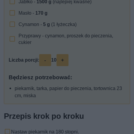
Jabłko -
1500
g
(najlepiej kwaśne)
Masło -
170
g
Cynamon -
5
g
(1 łyżeczka)
Przyprawy - cynamon, proszek do pieczenia,
cukier
-
+
Liczba porcji:
10
Będziesz potrzebować:
piekarnik, tarka, papier do pieczenia, tortownica 23
cm, miska
Przepis krok po kroku
Nastaw piekarnik na 180 stopni.