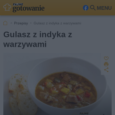
MENU
Fa
Szu
ceb
kaj
Przepisy
Gulasz z indyka z warzywami
ook
Gulasz z indyka z
warzywami
Z
D
a
U
p
r
u
d
i
s
o
k
st
z
u
ę
j
p
n
ij