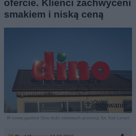
ofercie. Klienci zachwyceni
smakiem i niską ceną
W nowej gazetce Dino dużo ciekawych promocji, fot. Kati Lenart