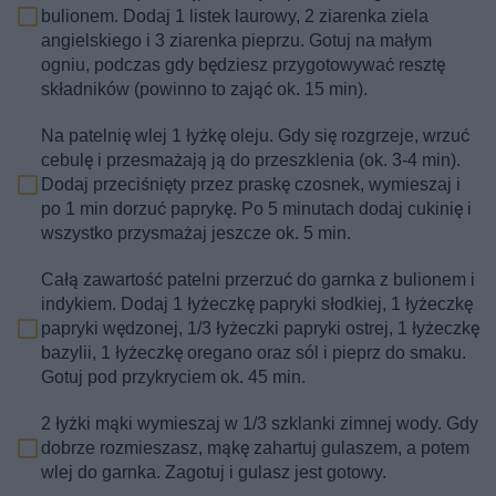
bulionem. Dodaj 1 listek laurowy, 2 ziarenka ziela
angielskiego i 3 ziarenka pieprzu. Gotuj na małym
ogniu, podczas gdy będziesz przygotowywać resztę
składników (powinno to zająć ok. 15 min).
Na patelnię wlej 1 łyżkę oleju. Gdy się rozgrzeje, wrzuć
cebulę i przesmażają ją do przeszklenia (ok. 3-4 min).
Dodaj przeciśnięty przez praskę czosnek, wymieszaj i
po 1 min dorzuć paprykę. Po 5 minutach dodaj cukinię i
wszystko przysmażaj jeszcze ok. 5 min.
Całą zawartość patelni przerzuć do garnka z bulionem i
indykiem. Dodaj 1 łyżeczkę papryki słodkiej, 1 łyżeczkę
papryki wędzonej, 1/3 łyżeczki papryki ostrej, 1 łyżeczkę
bazylii, 1 łyżeczkę oregano oraz sól i pieprz do smaku.
Gotuj pod przykryciem ok. 45 min.
2 łyżki mąki wymieszaj w 1/3 szklanki zimnej wody. Gdy
dobrze rozmieszasz, mąkę zahartuj gulaszem, a potem
wlej do garnka. Zagotuj i gulasz jest gotowy.