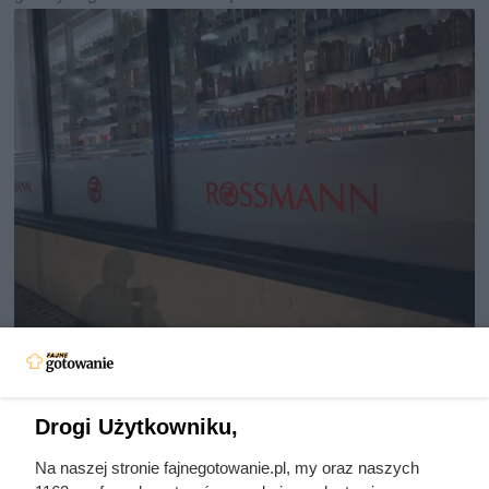
Te perfumy kosztowały dużo
powyżej 200 zł. Dzisiejsza
Drogi Użytkowniku,
promocyjna cena jest śmiesznie
niska
Na naszej stronie fajnegotowanie.pl, my oraz naszych