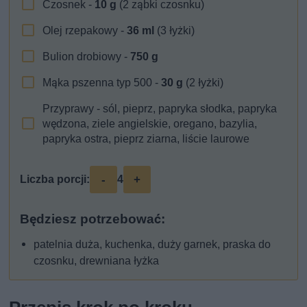
Czosnek -
10
g
(2 ząbki czosnku)
Olej rzepakowy -
36
ml
(3 łyżki)
Bulion drobiowy -
750
g
Mąka pszenna typ 500 -
30
g
(2 łyżki)
Przyprawy - sól, pieprz, papryka słodka, papryka
wędzona, ziele angielskie, oregano, bazylia,
papryka ostra, pieprz ziarna, liście laurowe
-
+
Liczba porcji:
4
Będziesz potrzebować:
patelnia duża, kuchenka, duży garnek, praska do
czosnku, drewniana łyżka