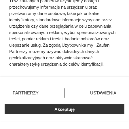
1162 zaufanych partnerów uzyskujemy dostęp i
przechowujemy informacje na urządzeniu oraz
Perfumy Banderas The Icon Supreme 100 ml w dużej
przetwarzamy dane osobowe, takie jak unikalne
promocji w Rossmannie. Sprawdź, dlaczego warto
identyfikatory, standardowe informacje wysyłane przez
urządzenie czy dane przeglądania w celu zapewniania
skorzystać z oferty.
spersonalizowanych reklam, wybór spersonalizowanych
treści, pomiar reklam i treści, badanie odbiorców oraz
ulepszanie usług. Za zgodą Użytkownika my i Zaufani
Partnerzy możemy używać dokładnych danych
geolokalizacyjnych oraz aktywnie skanować
charakterystykę urządzenia do celów identyfikacji.
Ponieważ cenimy Twoją prywatność, prosimy o zgodę na
korzystanie z tych technologii poprzez kliknięcie
„Akceptuję”. Zgoda jest dobrowolna i zawsze możesz ją
zmienić/wycofać klikając przycisk ustawień prywatności
PARTNERZY
USTAWIENIA
znajdujący się w lewym dolnym rogu strony
. Niektóre
rodzaje przetwarzania danych nie wymagają zgody
Akceptuję
użytkownika, ale masz prawo sprzeciwić się takiemu
przetwarzaniu. Preferencje będą miały zastosowania tylko
na tej witrynie.
Ten „makaron” z cukinii robi