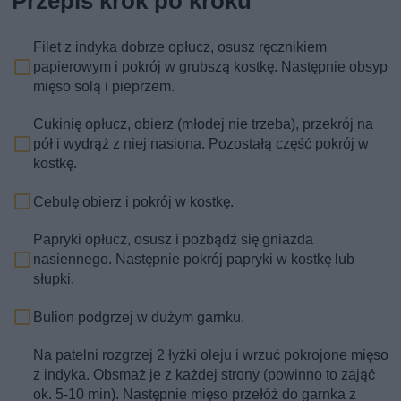
Przepis krok po kroku
Filet z indyka dobrze opłucz, osusz ręcznikiem
papierowym i pokrój w grubszą kostkę. Następnie obsyp
mięso solą i pieprzem.
Cukinię opłucz, obierz (młodej nie trzeba), przekrój na
pół i wydrąż z niej nasiona. Pozostałą część pokrój w
kostkę.
Cebulę obierz i pokrój w kostkę.
Papryki opłucz, osusz i pozbądź się gniazda
nasiennego. Następnie pokrój papryki w kostkę lub
słupki.
Bulion podgrzej w dużym garnku.
Na patelni rozgrzej 2 łyżki oleju i wrzuć pokrojone mięso
z indyka. Obsmaż je z każdej strony (powinno to zająć
ok. 5-10 min). Następnie mięso przełóż do garnka z