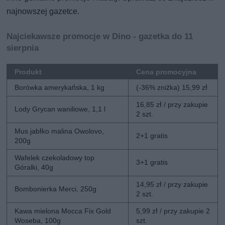
najnowszej gazetce.
Najciekawsze promocje w Dino - gazetka do 11
sierpnia
Produkt
Cena promocyjna
Borówka amerykańska, 1 kg
(-36% zniżka) 15,99 zł
16,85 zł / przy zakupie
Lody Grycan waniliowe, 1,1 l
2 szt.
Mus jabłko malina Owolovo,
2+1 gratis
200g
Wafelek czekoladowy top
3+1 gratis
Góralki, 40g
14,95 zł / przy zakupie
Bombonierka Merci, 250g
2 szt.
Kawa mielona Mocca Fix Gold
5,99 zł / przy zakupie 2
Woseba, 100g
szt.