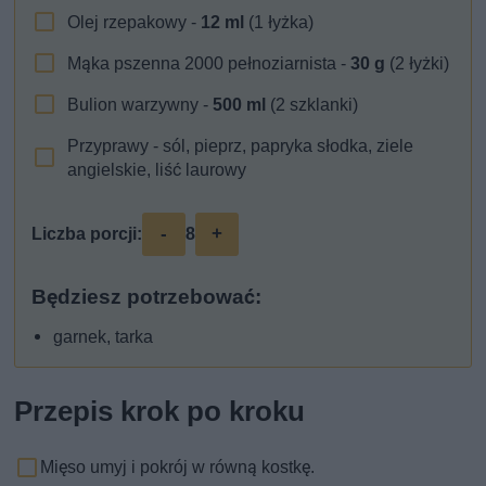
Olej rzepakowy -
12
ml
(1 łyżka)
Mąka pszenna 2000 pełnoziarnista -
30
g
(2 łyżki)
Bulion warzywny -
500
ml
(2 szklanki)
Przyprawy - sól, pieprz, papryka słodka, ziele
angielskie, liść laurowy
-
+
Liczba porcji:
8
Będziesz potrzebować:
garnek, tarka
Przepis krok po kroku
Mięso umyj i pokrój w równą kostkę.