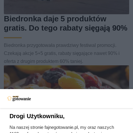
Biedronka daje 5 produktów
gratis. Do tego rabaty sięgają 90%
Biedronka przygotowała prawdziwy festiwal promocji.
Czekają akcje 5+5 gratis, rabaty sięgające nawet 90% i
oferta z drugim produktem 60% taniej.
Drogi Użytkowniku,
Na naszej stronie fajnegotowanie.pl, my oraz naszych