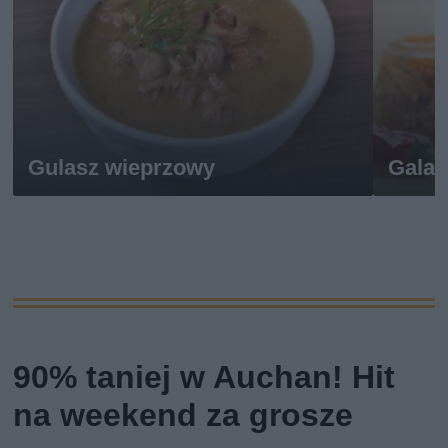
Gulasz wieprzowy
Galar
90% taniej w Auchan! Hit
na weekend za grosze