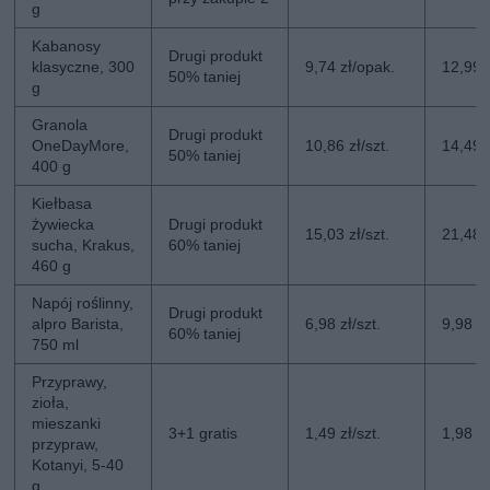
g
Kabanosy
Drugi produkt
klasyczne, 300
9,74 zł/opak.
12,99 
50% taniej
g
Granola
Drugi produkt
OneDayMore,
10,86 zł/szt.
14,49 z
50% taniej
400 g
Kiełbasa
żywiecka
Drugi produkt
15,03 zł/szt.
21,48 z
sucha, Krakus,
60% taniej
460 g
Napój roślinny,
Drugi produkt
alpro Barista,
6,98 zł/szt.
9,98 zł
60% taniej
750 ml
Przyprawy,
zioła,
mieszanki
3+1 gratis
1,49 zł/szt.
1,98 zł
przypraw,
Kotanyi, 5-40
g