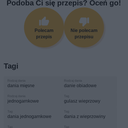
Podoba Ci się przepis? Oceń go!
Polecam
Nie polecam
przepis
przepisu
Tagi
dania mięsne
danie obiadowe
jednogarnkowe
gulasz wieprzowy
dania jednogarnkowe
dania z wieprzowiny