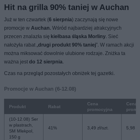
Hit na grilla 90% taniej w Auchan
Już w ten czwartek (
6 sierpnia
) zaczynają się nowe
promocje w
Auchan.
Wśród najbardziej atrakcyjnych
przecen znalazła się
kiełbasa śląska Morliny
. Sieć
nałożyła rabat „
drugi produkt 90% taniej
”. W ramach akcji
można miksować dowolnie ulubione rodzaje. Zniżka ta
ważna jest
do 12 sierpnia
.
Czas na przegląd pozostałych obniżek tej gazetki.
Promocje w Auchan (6-12.08)
Cena
Cena 
Produkt
Rabat
promocyjna
promo
(10-12.08) Ser
w plastrach,
41%
3,49 zł/szt.
5,98 zł
SM Mlekpol,
150 g