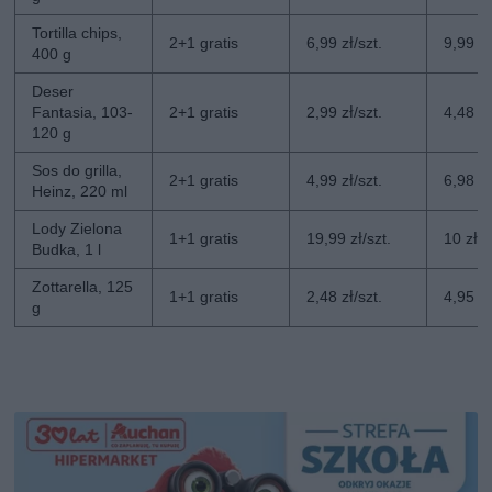
Tortilla chips,
2+1 gratis
6,99 zł/szt.
9,99 zł
400 g
Deser
Fantasia, 103-
2+1 gratis
2,99 zł/szt.
4,48 zł
120 g
Sos do grilla,
2+1 gratis
4,99 zł/szt.
6,98 zł
Heinz, 220 ml
Lody Zielona
1+1 gratis
19,99 zł/szt.
10 zł/s
Budka, 1 l
Zottarella, 125
1+1 gratis
2,48 zł/szt.
4,95 zł
g