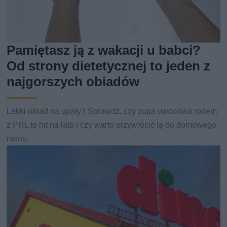
Pamiętasz ją z wakacji u babci?
Od strony dietetycznej to jeden z
najgorszych obiadów
Lekki obiad na upały? Sprawdź, czy zupa owocowa rodem
z PRL to hit na lato i czy warto przywrócić ją do domowego
menu.