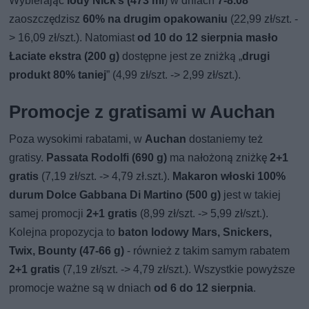
Wybierając
lody Nick’s (473 ml
) w dniach
7-8.08
zaoszczędzisz
60% na drugim opakowaniu
(22,99 zł/szt. -
> 16,09 zł/szt.). Natomiast
od 10 do 12 sierpnia masło
Łaciate ekstra (200 g)
dostępne jest ze zniżką „
drugi
produkt 80% taniej
” (4,99 zł/szt. -> 2,99 zł/szt.).
Promocje z gratisami w Auchan
Poza wysokimi rabatami, w
Auchan
dostaniemy też
gratisy.
Passata Rodolfi (690 g)
ma nałożoną zniżkę
2+1
gratis
(7,19 zł/szt. -> 4,79 zł.szt.).
Makaron włoski 100%
durum Dolce Gabbana Di Martino (500 g)
jest w takiej
samej promocji
2+1 gratis
(8,99 zł/szt. -> 5,99 zł/szt.).
Kolejna propozycja to
baton lodowy Mars, Snickers,
Twix, Bounty (47-66 g)
- również z takim samym rabatem
2+1 gratis
(7,19 zł/szt. -> 4,79 zł/szt.). Wszystkie powyższe
promocje ważne są w dniach
od 6 do 12 sierpnia
.