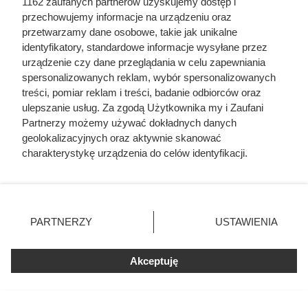
1162 zaufanych partnerów uzyskujemy dostęp i
przechowujemy informacje na urządzeniu oraz
przetwarzamy dane osobowe, takie jak unikalne
identyfikatory, standardowe informacje wysyłane przez
urządzenie czy dane przeglądania w celu zapewniania
Zjadła 5 suszonych śliwek na
spersonalizowanych reklam, wybór spersonalizowanych
czczo. Zobacz, co zawarty w nich
treści, pomiar reklam i treści, badanie odbiorców oraz
ulepszanie usług. Za zgodą Użytkownika my i Zaufani
sorbitol zrobił z jej jelitami
Partnerzy możemy używać dokładnych danych
geolokalizacyjnych oraz aktywnie skanować
Małe owoce o wielkiej mocy: błonnik, potas, żelazo i
charakterystykę urządzenia do celów identyfikacji.
Ponieważ cenimy Twoją prywatność, prosimy o zgodę na
antyoksydanty wspierają trawienie, serce i odporność. Jedz
korzystanie z tych technologii poprzez kliknięcie
regularnie.
„Akceptuję”. Zgoda jest dobrowolna i zawsze możesz ją
zmienić/wycofać klikając przycisk ustawień prywatności
PARTNERZY
USTAWIENIA
znajdujący się w lewym dolnym rogu strony
. Niektóre
rodzaje przetwarzania danych nie wymagają zgody
Akceptuję
użytkownika, ale masz prawo sprzeciwić się takiemu
Fajne Gotowanie
przetwarzaniu. Preferencje będą miały zastosowania tylko
Mapa strony
na tej witrynie.
Inne serwisy Grupy KB.pl