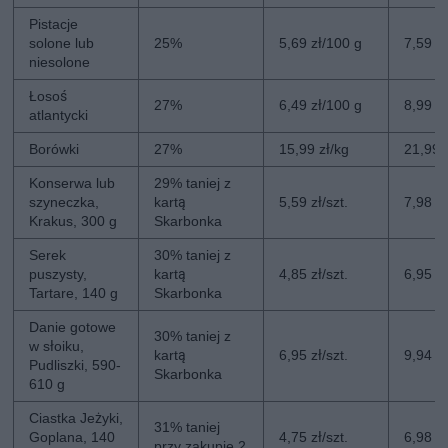
Pistacje
solone lub
25%
5,69 zł/100 g
7,59 z
niesolone
Łosoś
27%
6,49 zł/100 g
8,99 z
atlantycki
Borówki
27%
15,99 zł/kg
21,99 
Konserwa lub
29% taniej z
szyneczka,
kartą
5,59 zł/szt.
7,98 zł
Krakus, 300 g
Skarbonka
Serek
30% taniej z
puszysty,
kartą
4,85 zł/szt.
6,95 zł
Tartare, 140 g
Skarbonka
Danie gotowe
30% taniej z
w słoiku,
kartą
6,95 zł/szt.
9,94 zł
Pudliszki, 590-
Skarbonka
610 g
Ciastka Jeżyki,
31% taniej
Goplana, 140
4,75 zł/szt.
6,98 zł
przy zakupie 2